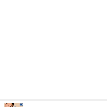
レジェンド松下のなんでもプレゼン！
Amebaトピックス
11時間前
天気が良い日に寝室の大物洗濯
Amebaトピックス
2日前
原田龍二 8kmのゴミ拾いウォーキング
Amebaトピックス
1日前
だいた 入院から1ヶ月経った母
Amebaトピックス
1日前