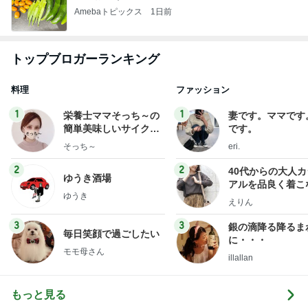
Amebaトピックス
1日前
トップブロガーランキング
料理
ファッション
1
1
栄養士ママそっち～の
妻です。ママです
簡単美味しいサイクル
です。
献立
そっち～
eri.
2
2
40代からの大人
ゆうき酒場
アルを品良く着こ
ゆうき
ファッションブロ
えりん
3
3
銀の滴降る降るま
毎日笑顔で過ごしたい
に・・・
モモ母さん
illallan
もっと見る