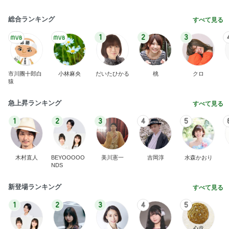
総合ランキング
すべて見る
1
2
3
市川團十郎白
小林麻央
だいたひかる
桃
クロ
猿
急上昇ランキング
すべて見る
1
2
3
4
5
木村直人
BEYOOOOO
美川憲一
吉岡淳
水森かおり
NDS
新登場ランキング
すべて見る
1
2
3
4
5