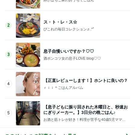
ス・ト・レ・ス☆
2
ぴこれの毎日コレクション♬.*ﾟ
息子自慢いいですか？♡♡
3
酒ポンコツ女の息子LOVE blog♡♡
【正直レビューします！】ホントに良いの？
4
ｒｉｉ＊ごはんアルバム
【息子どもに振り回された木曜日と、秒速お
にぎりメーカー。】3日分の晩ごはん♪
5
お酒と筋トレが好き！料理が苦手な40歳5児ママ主
婦のブログ♪リビング集合〜！！