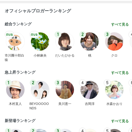
オフィシャルブロガーランキング
総合ランキング
すべて見る
1
2
3
市川團十郎白
小林麻央
だいたひかる
桃
クロ
猿
急上昇ランキング
すべて見る
1
2
3
4
5
木村直人
BEYOOOOO
美川憲一
吉岡淳
水森かおり
NDS
新登場ランキング
すべて見る
1
2
3
4
5