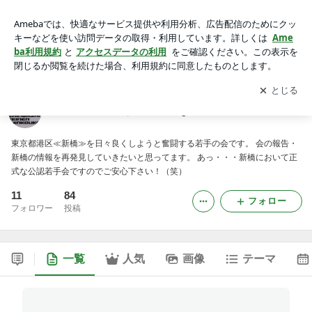
新橋青年しんこう会公式Blog
アプリをダウンロードして
ブログの更新通知
を受け取りまし
開く
ょう。
新橋青年しんこう会公式Blog
東京都港区≪新橋≫を日々良くしようと奮闘する若手の会です。 会の報告・
新橋の情報を再発見していきたいと思ってます。 あっ・・・新橋において正
式な公認若手会ですのでご安心下さい！（笑）
11
84
フォロー
フォロワー
投稿
一覧
人気
画像
テーマ