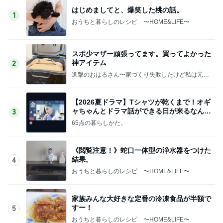
はじめましてと、爆笑した桃の話。
1
おうちと暮らしのレシピ 〜HOME&LIFE〜
スポ少マザー頑張ってます。買ってよかった
神アイテム
2
進撃のおはるさん〜家づくり失敗したけど私は元気
です〜
【2026夏ドラマ】Tシャツが乾くまで！オギ
ャちゃんとドラマ話ができる日が来るなん
3
て！
65点の暮らしかた。
《閲覧注意！》蛇口一体型の浄水器をつけた
結果。
4
おうちと暮らしのレシピ 〜HOME&LIFE〜
家族みんな大好きな定番の冷凍食品が半額で
すー！
5
おうちと暮らしのレシピ 〜HOME&LIFE〜