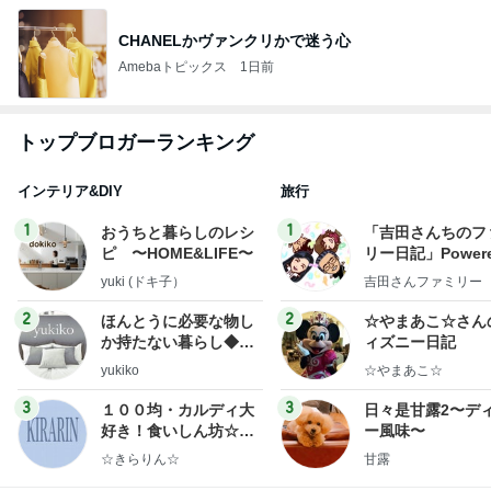
CHANELかヴァンクリかで迷う心
Amebaトピックス
1日前
トップブロガーランキング
インテリア&DIY
旅行
1
1
おうちと暮らしのレシ
「吉田さんちのフ
ピ 〜HOME&LIFE〜
リー日記」Powere
y Ameba 吉田さ
yuki (ドキ子）
吉田さんファミリー
ミリーオフィシャ
ログ
2
2
ほんとうに必要な物し
☆やまあこ☆さん
か持たない暮らし◆Ke
ィズニー日記
ep Life Simple◆〜イ
yukiko
☆やまあこ☆
ンテリアのきろく〜
3
3
１００均・カルディ大
日々是甘露2〜デ
好き！食いしん坊☆き
ー風味〜
らりん☆のブログ
☆きらりん☆
甘露