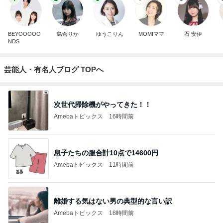
BEYOOOOO
島倉りか
ゆうこりん
MOMIママ
石 安伊
NDS
芸能人・有名人ブログ TOPへ
次世代掃除機がやってきた！！
Amebaトピックス
16時間前
息子たちの服合計10点で14600円
Amebaトピックス
11時間前
離婚する気はない男の典型的な言い訳
Amebaトピックス
18時間前