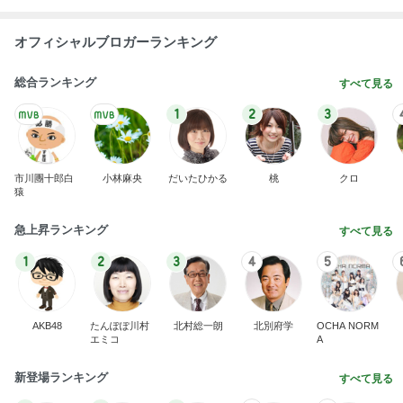
オフィシャルブロガーランキング
総合ランキング
すべて見る
1
2
3
市川團十郎白
小林麻央
だいたひかる
桃
クロ
猿
急上昇ランキング
すべて見る
1
2
3
4
5
AKB48
たんぽぽ川村
北村総一朗
北別府学
OCHA NORM
エミコ
A
新登場ランキング
すべて見る