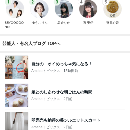
1
2
3
4
5
BEYOOOOO
ゆうこりん
島倉りか
石 安伊
蒼井心音
NDS
芸能人・有名人ブログ TOPへ
自分のニオイめっちゃ気になる！
Amebaトピックス
18時間前
娘とのしあわせな朝ごはんの時間
Amebaトピックス
2日前
即完売も納得の美シルエットスカート
Amebaトピックス
2日前