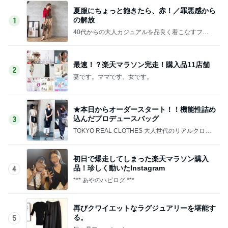
夏服にちょっと飽きたら、赤！／罪悪感から
の解放
1
40代からの大人カジュアルを品良く着こなすファ
ッションブログ
最速！？楽天マラソン完走！購入品11店舗
2
妻です。ママです。女です。
★本日からオーダースタート！！機能性詰め
込んだプロデュースバッグ
3
TOKYO REAL CLOTHES 大人世代のリアルクロー
ズ
初日で爆走してしまった楽天マラソン購入
品！珍しく動いたInstagram
4
*** あやのハピログ ***
再びクワイエットなラグジュアリーを堪能す
る。
5