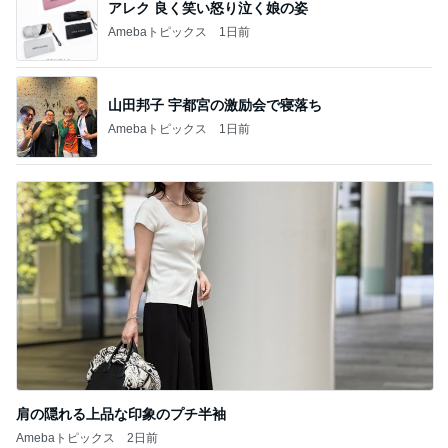
アレク 良く笑い怒り泣く娘の姿
Amebaトピックス
1日前
山田邦子 宇都宮の激励会で寝落ち
Amebaトピックス
1日前
肩の隠れる上品な印象のプチ半袖
Amebaトピックス
2日前