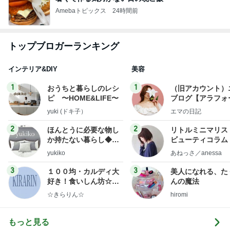
Amebaトピックス
24時間前
トップブロガーランキング
インテリア&DIY
美容
1
1
おうちと暮らしのレシ
（旧アカウント）
ピ 〜HOME&LIFE〜
ブログ【アラフォ
社売却セカンドラ
yuki (ドキ子）
エマの日記
フ】
2
2
ほんとうに必要な物し
リトルミニマリス
か持たない暮らし◆Ke
ビューティコラム 
ep Life Simple◆〜イ
little minimalist'
yukiko
あねっさ／anessa
ンテリアのきろく〜
uty colum
3
3
１００均・カルディ大
美人になれる、た
好き！食いしん坊☆き
んの魔法
らりん☆のブログ
☆きらりん☆
hiromi
もっと見る