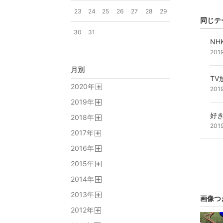
23
24
25
26
27
28
29
同じテ
30
31
NH
201
月別
TV
2020
年
201
開
2019
年
く
開
好
2018
年
く
開
201
2017
年
く
開
2016
年
く
開
2015
年
く
開
2014
年
く
開
2013
年
く
画像つ
開
2012
年
く
開