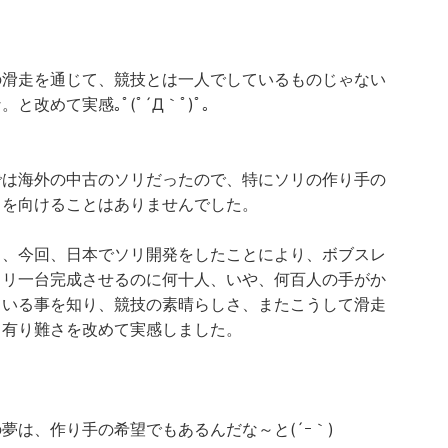
の滑走を通じて、競技とは一人でしているものじゃない
。と改めて実感｡ﾟ(ﾟ´Д｀ﾟ)ﾟ｡
では海外の中古のソリだったので、特にソリの作り手の
目を向けることはありませんでした。
し、今回、日本でソリ開発をしたことにより、ボブスレ
ソリ一台完成させるのに何十人、いや、何百人の手がか
ている事を知り、競技の素晴らしさ、またこうして滑走
る有り難さを改めて実感しました。
夢は、作り手の希望でもあるんだな～と(´ｰ｀)