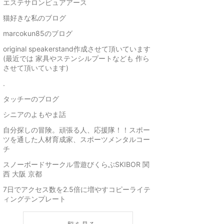
エステサロンピュアアース
猫好きな私のブログ
marcokun85のブログ
original speakerstand作成させて頂いています
(最近では 家具やステンシルプートなども 作ら
させて頂いています)
.
タッチーのブログ
シニアのよもやま話
自分探しの冒険。頑張る人、応援隊！！スポー
ツを通した人材育成家、スポーツメンタルコー
チ
スノーボードサークル雪遊びくらぶSKIBOR 関
西 大阪 京都
7日でアクセス数を2.5倍に増やすコピーライテ
ィングテンプレート