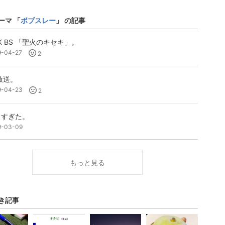
ーマ 「
ボブスレー
」 の記事
K BS 「聖火のキセキ」。
9-04-27
2
放送。
9-04-23
2
きすぎた。
9-03-09
もっと見る
き記事