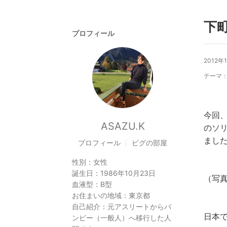
下
プロフィール
2012年
テーマ
今回、
ASAZU.K
のソ
まし
プロフィール
ピグの部屋
性別：
女性
誕生日：
1986年10月23日
（写真
血液型：
B型
お住まいの地域：
東京都
自己紹介：
元アスリートからパ
日本で
ンピー（一般人）へ移行した人