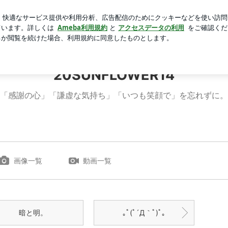
いい」の声
芸能人ブログ
人気ブログ
新規登録
ログ
20SUNFLOWER14
「感謝の心」「謙虚な気持ち」「いつも笑顔で」を忘れずに。
画像一覧
動画一覧
暗と明。
｡ﾟ(ﾟ´Д｀ﾟ)ﾟ｡