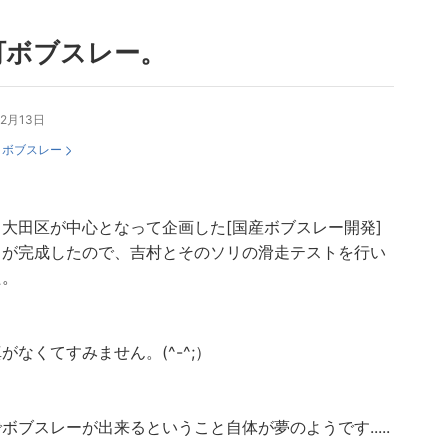
町ボブスレー。
12月13日
：
ボブスレー
大田区が中心となって企画した[国産ボブスレー開発]
リが完成したので、吉村とそのソリの滑走テストを行い
た。
がなくてすみません。(^-^;）
ボブスレーが出来るということ自体が夢のようです.....