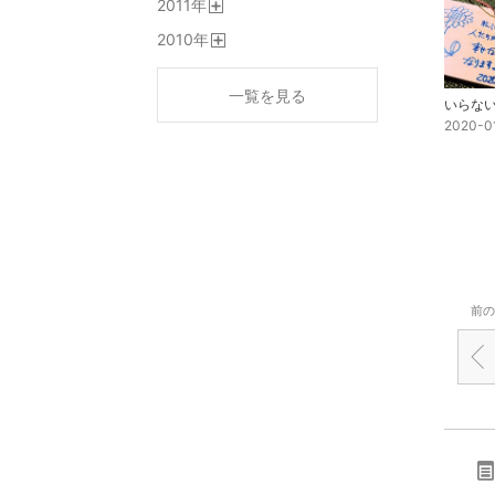
2011
年
く
開
2010
年
く
開
く
一覧を見る
いらな
2020-0
前の