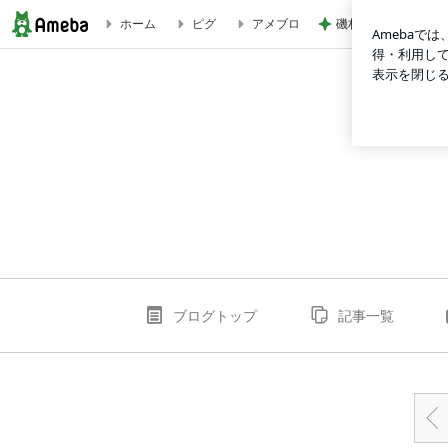
磯村勇斗に「かっこ
ホーム
ピグ
アメブロ
下町ボブスレー。 | 20SUNFLOWER14
ブログトップ
記事一覧