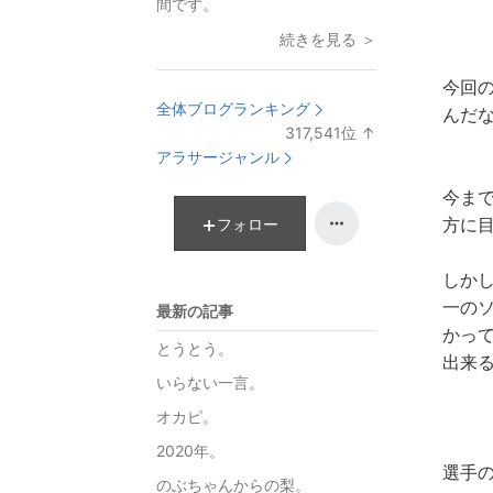
間です。
続きを見る ＞
今回
全体ブログランキング
んだな
317,541
位
↑
ラ
アラサージャンル
ン
今ま
キ
ン
方に
フォロー
グ
上
しか
昇
一の
最新の記事
かっ
とうとう。
出来
いらない一言。
オカピ。
2020年。
選手の
のぶちゃんからの梨。