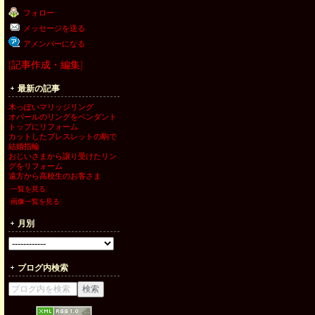
フォロー
メッセージを送る
アメンバーになる
[
記事作成・編集
]
最新の記事
木っぽいマリッジリング
オパールのリングをペンダント
トップにリフォーム
カットしたブレスレットの駒で
結婚指輪
おじいさまから譲り受けたリン
グをリフォーム
遠方から高校生のお客さま
[
一覧を見る
]
[
画像一覧を見る
]
月別
ブログ内検索