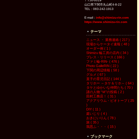
〒750-0019
山口県下関市丸山町4-8-22
TEL : 083-242-1913
E-mail :
info@shimizu-rin.com
https://www.shimizu-rin.com
テーマ
ニュース ・ 業務連絡 ( 217 )
現場からケータイ速報 ( 48 )
オーダー例 ( 1 )
Shimizu 輪工房の店内 ( 34 )
プレス・リリース ( 166 )
ファミ輪-RIN- ( 476 )
Photo GalleRIN ( 22 )
下関の周辺情報 ( 58 )
グルメ ( 67 )
直子の育児日記 ( 144 )
タリホー ～タケ＆リホ～ ( 64 )
タケとゆかいな仲間たち ( 70 )
謎の人物 “Ｍ”の投稿 ( 2 )
田村工務店！ ( 31 )
アクアリウム・ビオトープ ( 25
)
DIY ( 11 )
庭いじり ( 4 )
おきにいりん ( 78 )
旅 ( 35 )
我思ふ・・・ ( 15 )
ブックマーク