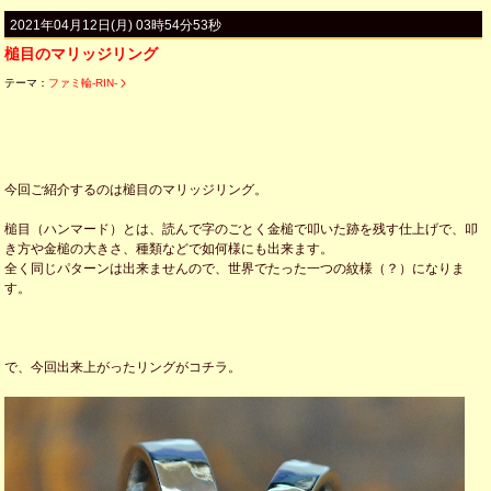
2021年04月12日(月) 03時54分53秒
槌目のマリッジリング
テーマ：
ファミ輪-RIN-
今回ご紹介するのは槌目のマリッジリング。
槌目（ハンマード）とは、読んで字のごとく金槌で叩いた跡を残す仕上げで、叩
き方や金槌の大きさ、種類などで如何様にも出来ます。
全く同じパターンは出来ませんので、世界でたった一つの紋様（？）になりま
す。
で、今回出来上がったリングがコチラ。