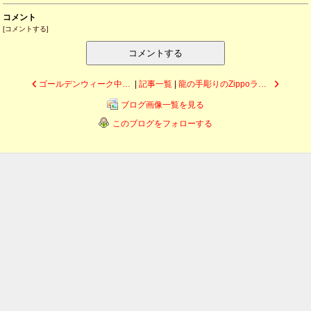
コメント
[
コメントする
]
コメントする
ゴールデンウィーク中の営業について
|
記事一覧
|
龍の手彫りのZippoライター
ブログ画像一覧を見る
このブログをフォローする