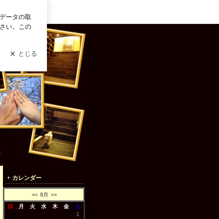
グイン
カレンダー
<<
8月
>>
日
月
火
水
木
金
土
1