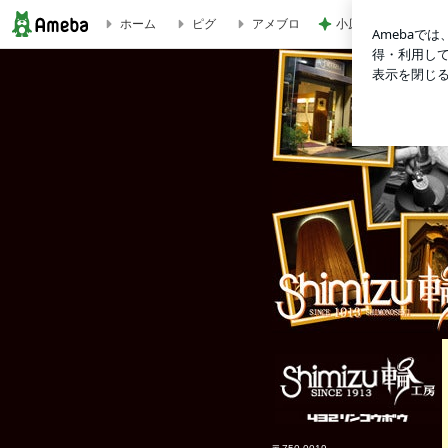
小原正子 高速封鎖
ホーム
ピグ
アメブロ
槌目のマリッジリング | Shimizu 輪工房のブログ