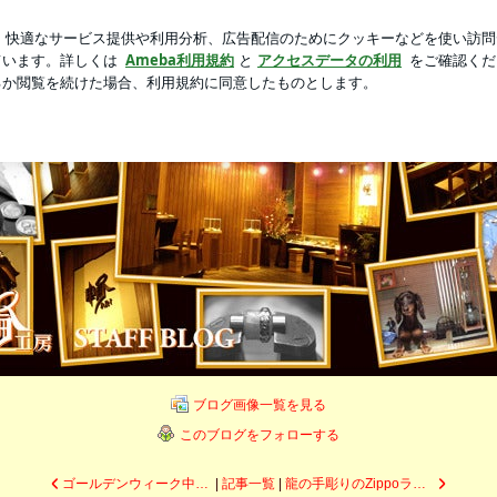
でも無事に移動
新規登録
ロ
芸能人ブログ
人気ブログ
ブログ画像一覧を見る
このブログをフォローする
ゴールデンウィーク中の営業について
|
記事一覧
|
龍の手彫りのZippoライター