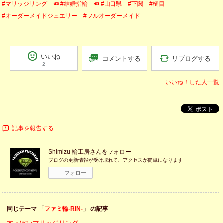
#マリッジリング
#結婚指輪
#山口県
#下関
#槌目
#オーダーメイドジュエリー
#フルオーダーメイド
いいね
リブログする
コメントする
2
いいね！した人一覧
ポスト
記事を報告する
Shimizu 輪工房
さんをフォロー
ブログの更新情報が受け取れて、アクセスが簡単になります
フォロー
同じテーマ 「
ファミ輪-RIN-
」 の記事
木っぽいマリッジリング