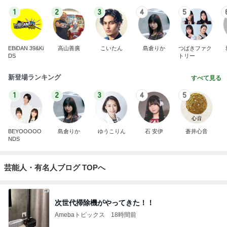
1
2
3
4
5
EBiDAN 39&Ki
高山善廣
こいたん
島倉りか
つばきファク
DS
トリー
新登場ランキング
すべて見る
1
2
3
4
5
BEYOOOOO
島倉りか
ゆうこりん
石 安伊
蒼井心音
NDS
芸能人・有名人ブログ TOPへ
次世代掃除機がやってきた！！
Amebaトピックス
18時間前