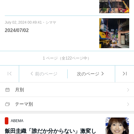
July 02, 2024 00:49:41
・
シマヤ
2024/07/02
1
ページ（全
122
ページ中）
前のページ
次のページ
月別
テーマ別
ABEMA
飯田圭織「誰だか分からない」激変し