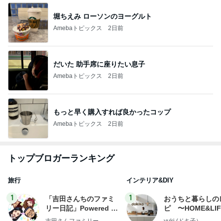
堀ちえみ ローソンのヨーグルト
Amebaトピックス
2日前
だいた 助手席に座りたい息子
Amebaトピックス
2日前
もっと早く購入すれば良かったコップ
Amebaトピックス
2日前
トップブロガーランキング
旅行
インテリア&DIY
1
1
「吉田さんちのファミ
おうちと暮らしの
リー日記」Powered b
ピ 〜HOME&LI
y Ameba 吉田さんファ
吉田さんファミリー
yuki (ドキ子）