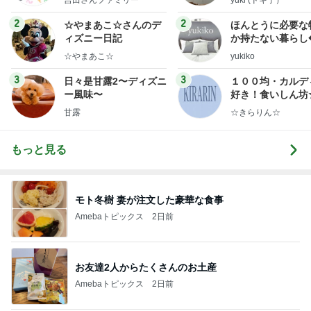
ミリーオフィシャルブ
ログ
2
2
☆やまあこ☆さんのデ
ほんとうに必要な
ィズニー日記
か持たない暮らし
ep Life Simple
☆やまあこ☆
yukiko
ンテリアのきろく
3
3
日々是甘露2〜ディズニ
１００均・カルデ
ー風味〜
好き！食いしん坊
らりん☆のブログ
甘露
☆きらりん☆
もっと見る
モト冬樹 妻が注文した豪華な食事
Amebaトピックス
2日前
お友達2人からたくさんのお土産
Amebaトピックス
2日前