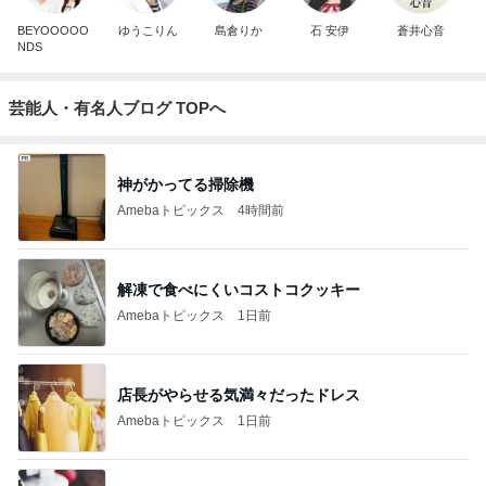
BEYOOOOO
ゆうこりん
島倉りか
石 安伊
蒼井心音
NDS
芸能人・有名人ブログ TOPへ
神がかってる掃除機
Amebaトピックス
4時間前
解凍で食べにくいコストコクッキー
Amebaトピックス
1日前
店長がやらせる気満々だったドレス
Amebaトピックス
1日前