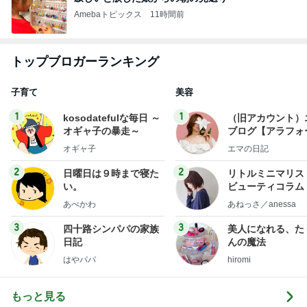
Amebaトピックス
11時間前
トップブロガーランキング
子育て
美容
1
1
kosodatefulな毎日 ～
（旧アカウント）
オギャ子の暴走～
ブログ【アラフォ
社売却セカンドラ
オギャ子
エマの日記
フ】
2
2
日曜日は９時まで寝た
リトルミニマリス
い。
ビューティコラム 
little minimalist'
あべかわ
あねっさ／anessa
uty colum
3
3
四十路シンパパの家族
美人になれる、た
日記
んの魔法
はやパパ
hiromi
もっと見る