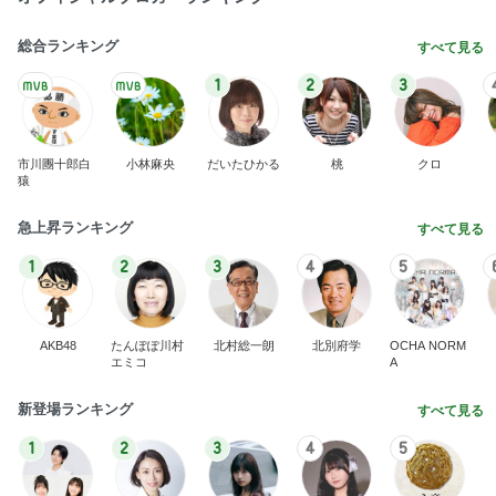
総合ランキング
すべて見る
1
2
3
市川團十郎白
小林麻央
だいたひかる
桃
クロ
猿
急上昇ランキング
すべて見る
1
2
3
4
5
AKB48
たんぽぽ川村
北村総一朗
北別府学
OCHA NORM
エミコ
A
新登場ランキング
すべて見る
1
2
3
4
5