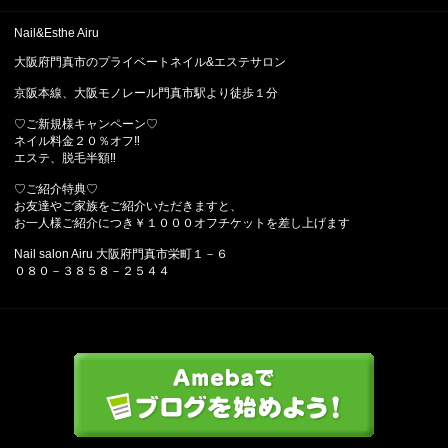
Nail&Esthe Airu
大阪府門真市のプライベートネイル&エステサロン
京阪本線、大阪モノレール門真市駅より徒歩１分
♡ご新規様キャンペーン♡
ネイル料金２０％オフ‼︎
エステ、脱毛半額‼︎
♡ご紹介特典♡
お友達やご家族をご紹介いただきますと、
お一人様ご紹介につき￥１０００オフチケットを差し上げます
Nail salon Airu 大阪府門真市栄町１－６
０８０－３８５８－２５４４