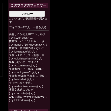
このブログのフォロワー
フォロー
このブログの更新情報が届きま
す
フォロワー125人
一覧を見る
美容サロン売上UPコンサルタント
( by r1ver-pearさん )
枚方市 パーソナルカラー診断・カラーセラピー なないろ 草間由美子
( by nanairo716-kucyamaさん )
枚方市・香里園の痛くない小顔矯正エステでむくみ・たるみ解消
( by kireipeacefulさん )
売れっ子ネイリスト監修・本当にお客様が喜ぶ色の選び方講座 / カラフルワークス・リナール 大阪
( by colorfulworks-rinalさん )
集客しないと「やばい！」、けど「何をしていいか分からない」という個人店オーナー様へお届けする“スパルタ店舗集客塾”。
( by yuzumansanさん )
美容室のアプリ作成・制作で経営の悩み解決
( by shuukyaku-01さん )
美容室 大阪府 門真市 古川橋 ヘアサロン MUKU【ムク】 のブログ
( by hatch-hairさん )
すっからかん美容。
( by nadeshiko-beauteさん )
濱田文恵過去ブログ
( by charm-ladyさん )
LALA姉妹のラララ♬happyなLALA♡Life in門真
( by lalakadomaさん )