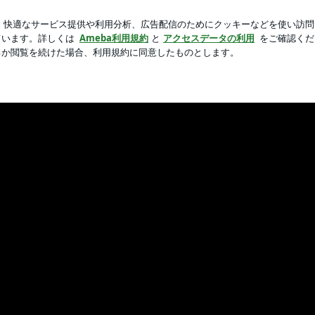
ゼのような生地
新規登録
芸能人ブログ
人気ブログ
ShimaのBlog☆