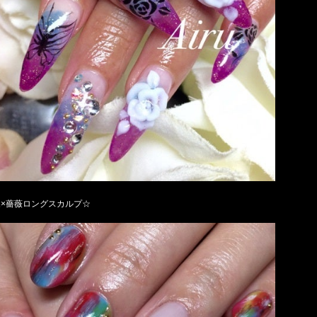
蝶×薔薇ロングスカルプ☆