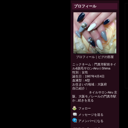
プロフィール
プロフィール
｜
ピグの部屋
ニックネーム：
門真市駅前ネイ
ル&脱毛サロンAiru☆Shima
性別：
女性
誕生日：
1987年4月4日
血液型：
A型
お住まいの地域：
大阪府
自己紹介：
ネイルサロンAiru 京
阪、大阪モノレールの門真市駅
か...
続きを見る
フォロー
メッセージを送る
アメンバーになる