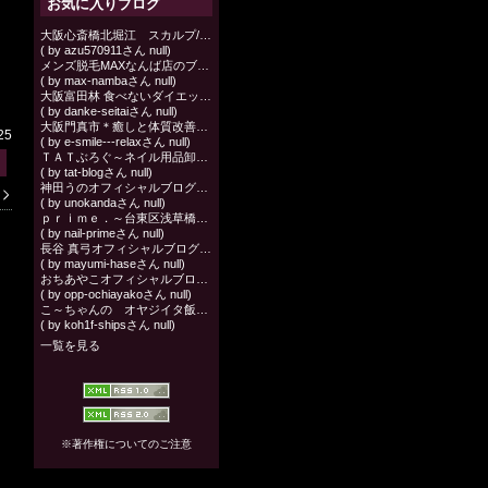
お気に入りブログ
大阪心斎橋北堀江 スカルプ/ジェル/ネイルスクール/アイラッシュ
( by azu570911さん null)
メンズ脱毛MAXなんば店のブログです。
( by max-nambaさん null)
大阪富田林 食べないダイエットいつまで続けますか？ストレスなし 辛くないリンパダイエット整体サロン
( by danke-seitaiさん null)
大阪門真市＊癒しと体質改善ボディケアサロン＊アロママッサージ*マタニティ*メンズ*ヘッド*フェイシャル*ココロとカラダケア
25
( by e-smile---relaxさん null)
ＴＡＴぶろぐ～ネイル用品卸問屋の日々是好日～
( by tat-blogさん null)
神田うのオフィシャルブログ UNO Diary Powered by Ameba
( by unokandaさん null)
ｐｒｉｍｅ．～台東区浅草橋のネイルサロン～ ℡050-1394-4566
( by nail-primeさん null)
長谷 真弓オフィシャルブログ「☆イケ×２Ｎａｉｌ日記☆」Powered by Ameba
( by mayumi-haseさん null)
おちあやこオフィシャルブログ「健康なコト。シンプルなコト。」Powered by Ameba
( by opp-ochiayakoさん null)
こ～ちゃんの オヤジイタ飯、音楽と旅と波乗り
( by koh1f-shipsさん null)
一覧を見る
※著作権についてのご注意