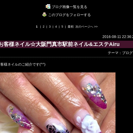
ブログ画像一覧を見る
このブログをフォローする
1
|
2
|
3
|
4
|
5
|
最初
次のページへ
>>
2016-08-11 22:36:
お客様ネイル☆大阪門真市駅前ネイル&エステAiru
テーマ：
ブログ
客様ネイルのご紹介です(^^)