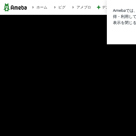
デニムに見えるガー
ホーム
ピグ
アメブロ
門真市駅前ネイル&エステAiru☆1級ネイリスト、エステティシャン