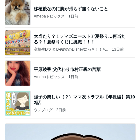
移植後なのに胸が張らず痛くないこと
Amebaトピックス
1日前
大当たり？！ディズニーストア夏祭り…何当た
る？！夏祭りくじに挑戦！！！
高校生Dヲタ Ꭰ-ᎮꭵꭹꭴのDisneyにっき！！✎ܚ
13日前
平原綾香 父代わり市村正親の言葉
Amebaトピックス
1日前
強子の楽しい（？）ママ友トラブル【年長編】第10
2話
ウメブログ
2日前