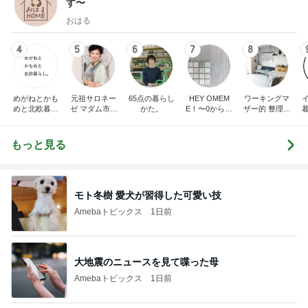
す〜
おはる
4
5
6
7
8
めがねとかも
元祖サロネー
65点の暮らし
HEY OMEM
ワーキングマ
めと北欧暮ら
ゼ マダム市川
かた。
E！〜0からの
ザー的 整理収
し
のほのぼのブ
家づくり〜
納 ＆ 北欧イン
ログ
テリア
もっと見る
モト冬樹 愛犬が習得した可愛い技
Amebaトピックス
1日前
大地震のニュースを見て喋った母
Amebaトピックス
1日前