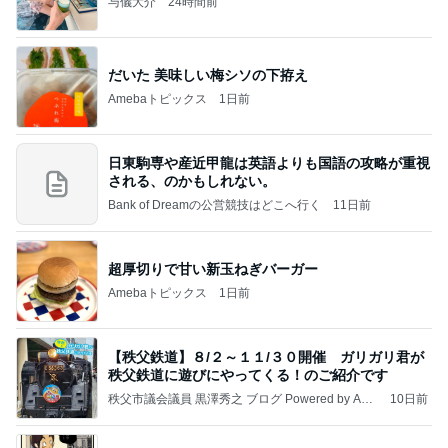
与儀大介
24時間前
だいた 美味しい梅シソの下拵え
Amebaトピックス
1日前
日東駒専や産近甲龍は英語よりも国語の攻略が重視
される、のかもしれない。
Bank of Dreamの公営競技はどこへ行く
11日前
超厚切りで甘い新玉ねぎバーガー
Amebaトピックス
1日前
【秩父鉄道】８/２～１１/３０開催 ガリガリ君が
秩父鉄道に遊びにやってくる！のご紹介です
秩父市議会議員 黒澤秀之 ブログ Powered by Ame
10日前
ba