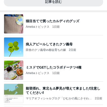
記事を読む
猫目当てで買ったカルディのグッズ
Amebaトピックス
1日前
病人アピールしてきたクソ義母
田舎のクソ義母vs都会育ちの嫁
2日前
ミスドでGETしたコラボドーナツ4種
Amebaトピックス
1日前
能登揺れ、東北も⚠️夢見が増えて来ました❗️注意し
てください❗️
マリアオフィシャルブログ「ひむかの風にさそわれ
2日前
て」Powered by Ameba