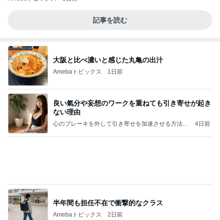
記事を読む
大阪と比べ濃いと感じた丸亀の出汁
Amebaトピックス
1日前
良い氣分や妄想のワークを重ねても引き寄せが起き
ない理由
心のブレーキを外して引き寄せを加速させる方法：
4日前
引き寄せ研究所
半年間も担任不在で衝撃的なクラス
Amebaトピックス
2日前
㊗️喜びを分け合える未来❣️”【この混沌の理由】”⽇
本も⾦融リセットの準備をしてます ””
あいすくりーむ『めるころ』
3時間前