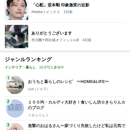
「心配」堂本剛 印象激変の近影
Amebaトピックス
1日前
ありがとうございます
市川團十郎白猿オフィシャルB
4日前
ジャンルランキング
インテリア・暮らし
18,970人参加中
1
おうちと暮らしのレシピ 〜HOME&LIFE〜
yuki (ドキ子）
2
１００均・カルディ大好き！食いしん坊☆きらりん☆
のブログ
☆きらりん☆
3
進撃のおはるさん〜家づくり失敗したけど私は元気で