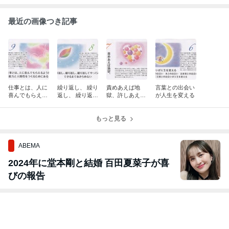
最近の画像つき記事
仕事とは、人に
繰り返し、 繰り
責めあえば地
言葉との出会い
喜んでもらえる
返し、 繰り返し
獄、許しあえば
が人生を変える
ような能力と人
てやってみる
天国
間性をつくるた
めにある
もっと見る
ABEMA
2024年に堂本剛と結婚 百田夏菜子が喜
びの報告