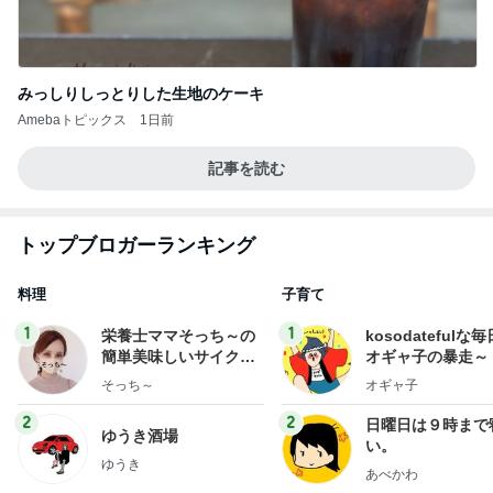
みっしりしっとりした生地のケーキ
Amebaトピックス
1日前
記事を読む
トップブロガーランキング
料理
子育て
1
1
栄養士ママそっち～の
kosodatefulな毎
簡単美味しいサイクル
オギャ子の暴走～
献立
そっち～
オギャ子
2
2
日曜日は９時まで
ゆうき酒場
い。
ゆうき
あべかわ