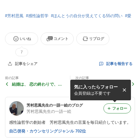
#
芳村思風
#
感性論哲学
#
ほんとうの自分が見えてくる55の問い
#
愛
いいね
コメント
リブログ
7
記事を報告する
記事をシェア
前の記事
次の記事
結婚は、 恋の終わりで、愛
対立を乗り越えるための６つ
気に入ったらフォロー
の始まり
の愛の努力
会員登録は不要です
芳村思風先生の一語一絵のブログ
フォロー
芳村思風先生の一語一絵
感性論哲学の創始者 芳村思風先生の言葉を毎日紹介しています。
自己啓発・カウンセリングジャンル 702位