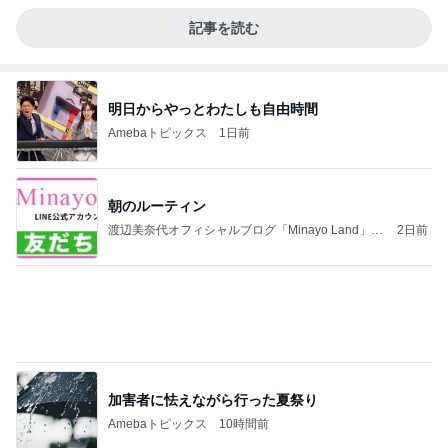
朝のルーティン
渡辺美奈代オフィシャルブログ「Minayo Land」P
2日前
owered by Ameba
加害者に怯えながら行った夏祭り
Amebaトピックス
10時間前
こんな時代が来るとは誰が予想できただろうか？
浮浪の走り者のブログ
2日前
鬼門の日に無かった強い倦怠感
Amebaトピックス
1日前