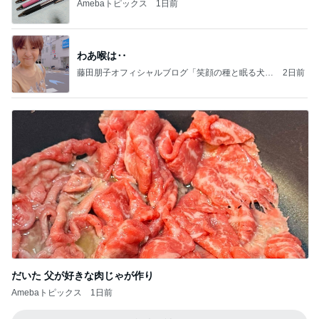
Amebaトピックス
1日前
わあ喉は‥
藤田朋子オフィシャルブログ「笑顔の種と眠る犬」
2日前
Powered by Ameba
だいた 父が好きな肉じゃが作り
Amebaトピックス
1日前