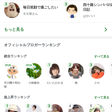
3
3
四十路シンパパの
毎日笑顔で過ごしたい
日記
モモ母さん
はやパパ
もっと見る
オフィシャルブロガーランキング
総合ランキング
すべて見る
1
2
3
市川團十郎白
小林麻央
だいたひかる
桃
クロ
猿
急上昇ランキング
すべて見る
1
2
3
4
5