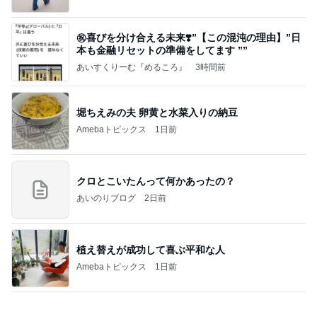
堀ちえみの夫 卵黄と水菜入りの納豆
Amebaトピックス
1日前
クロとこいたんって何かあったの？
あいのりブログ
2日前
植え替えが成功して喜ぶ平和な人
Amebaトピックス
1日前
かっちちちちが来てくれた！おしゃれなものを持っ
て！
桃オフィシャルブログ Powered by Ameba
10日前