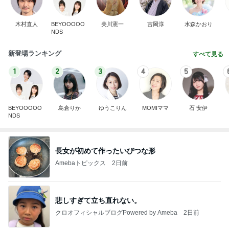
木村直人
BEYOOOOO
美川憲一
吉岡淳
水森かおり
NDS
新登場ランキング
すべて見る
1
2
3
4
5
BEYOOOOO
島倉りか
ゆうこりん
MOMIママ
石 安伊
NDS
長女が初めて作ったいびつな形
Amebaトピックス
2日前
悲しすぎて立ち直れない。
クロオフィシャルブログPowered by Ameba
2日前