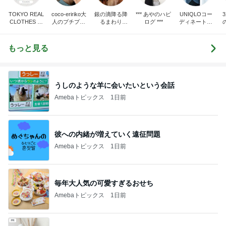
TOKYO REAL
coco-eririko大
銀の滴降る降
*** あやのハピ
UNIQLOコー
CLOTHES 大
人のプチプラ
るまわり
ログ ***
ディネート日
人世代のリア
mixコーデ
に・・・
記
ハ
ルクローズ
♪
もっと見る
うしのような羊に会いたいという会話
Amebaトピックス
1日前
彼への内緒が増えていく遠征問題
Amebaトピックス
1日前
毎年大人気の可愛すぎるおせち
Amebaトピックス
1日前