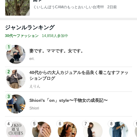
くいしんぼうCAMのもっとおいしい台湾!!!!
2日前
ジャンルランキング
30代〜ファッション
14,858人参加中
1
妻です。ママです。女です。
eri.
2
40代からの大人カジュアルを品良く着こなすファッ
ションブログ
えりん
3
Shiori's「on」style〜干物女の成長記〜
Shiori
4
5
6
7
8