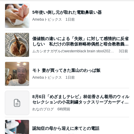
5年使い倒し元が取れた電動鼻吸い器
Amebaトピックス
1日前
価値観の違いによる「失敗」に対して感情的に反省
しない 私だけの宗教仮称略称偶然と暗合教教義候
補
ムカシオナガザルのwesternblack brain stool2024
3日前
年（令和6）11月25日以来減酒断煙再開ムカシオナ
ガザル
モト 妻が買ってきた葉山のわっぱ飯
Amebaトピックス
1日前
8月6日「めざましテレビ」林佑香さん着用のウィル
セレクションの小花刺繍タックスリーブカーディガ
ン
れなのブログ
6時間前
認知症の母から迎えに来てとの電話