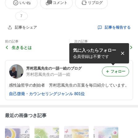
いいね
コメント
リブログ
7
記事を報告する
記事をシェア
前の記事
次の記事
生きるとは
揺れ動く心に愛がある
気に入ったらフォロー
会員登録は不要です
芳村思風先生の一語一絵のブログ
フォロー
芳村思風先生の一語一絵
感性論哲学の創始者 芳村思風先生の言葉を毎日紹介しています。
自己啓発・カウンセリングジャンル 801位
最近の画像つき記事