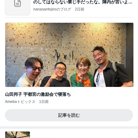
のしてはならない禁じ手だったな。陣内が言いよる
のよ
nanasantojiroのブログ
2日前
山田邦子 宇都宮の激励会で寝落ち
Amebaトピックス
1日前
記事を読む