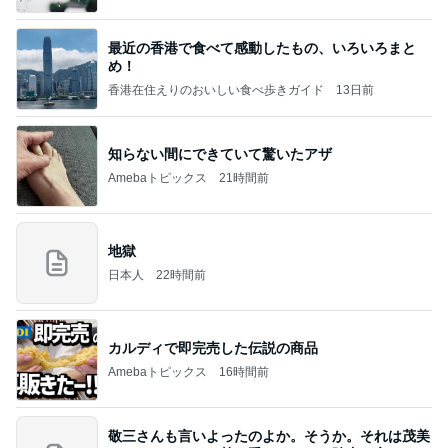
最近の香港で食べて感動したもの、いろいろまと
め！
香港在住えりのおいしい食べ歩きガイド
13日前
知らない間にできていて驚いたアザ
Amebaトピックス
21時間前
地獄
日本人
22時間前
カルディで即完売した伝説の商品
Amebaトピックス
16時間前
敬三さんも言いよったのよか。そうか。それは茂美