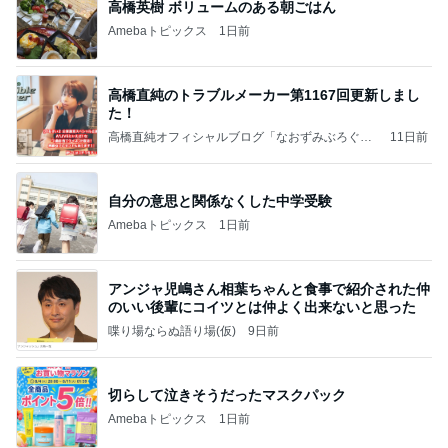
高橋英樹 ボリュームのある朝ごはん
Amebaトピックス
1日前
高橋直純のトラブルメーカー第1167回更新しまし
た！
高橋直純オフィシャルブログ「なおずみぶろぐ」
11日前
Powered by Ameba
自分の意思と関係なくした中学受験
Amebaトピックス
1日前
アンジャ児嶋さん相葉ちゃんと食事で紹介された仲
のいい後輩にコイツとは仲よく出来ないと思った
喋り場ならぬ語り場(仮)
9日前
切らして泣きそうだったマスクパック
Amebaトピックス
1日前