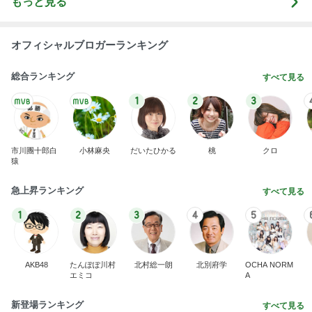
もっと見る
オフィシャルブロガーランキング
総合ランキング
すべて見る
1
2
3
市川團十郎白
小林麻央
だいたひかる
桃
クロ
猿
急上昇ランキング
すべて見る
1
2
3
4
5
AKB48
たんぽぽ川村
北村総一朗
北別府学
OCHA NORM
エミコ
A
新登場ランキング
すべて見る