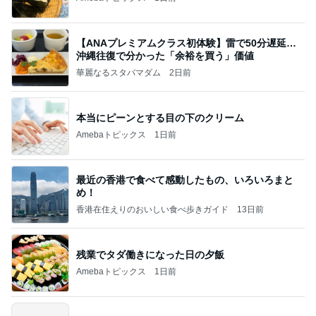
【ANAプレミアムクラス初体験】雷で50分遅延…
沖縄往復で分かった「余裕を買う」価値
華麗なるスタバマダム
2日前
本当にピーンとする目の下のクリーム
Amebaトピックス
1日前
最近の香港で食べて感動したもの、いろいろまと
め！
香港在住えりのおいしい食べ歩きガイド
13日前
残業でタダ働きになった日の夕飯
Amebaトピックス
1日前