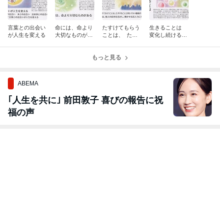
言葉との出会い
命には、命より
たすけてもらう
生きることは
が人生を変える
大切なものがあ
ことは、 たす
変化し続けるこ
る
けることと同じ
と
くらい価値があ
もっと見る
る
ABEMA
｢人生を共に｣ 前田敦子 喜びの報告に祝
福の声