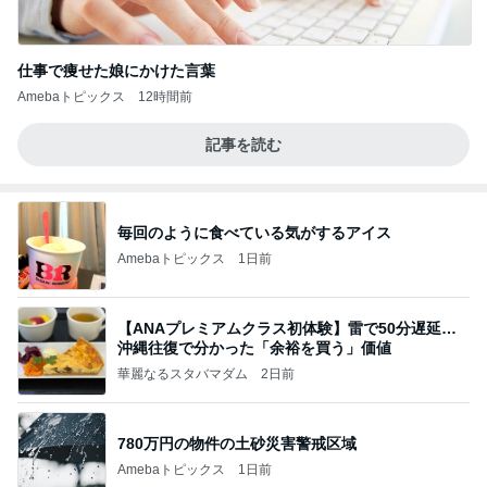
仕事で痩せた娘にかけた言葉
Amebaトピックス
12時間前
記事を読む
毎回のように食べている気がするアイス
Amebaトピックス
1日前
【ANAプレミアムクラス初体験】雷で50分遅延…
沖縄往復で分かった「余裕を買う」価値
華麗なるスタバマダム
2日前
780万円の物件の土砂災害警戒区域
Amebaトピックス
1日前