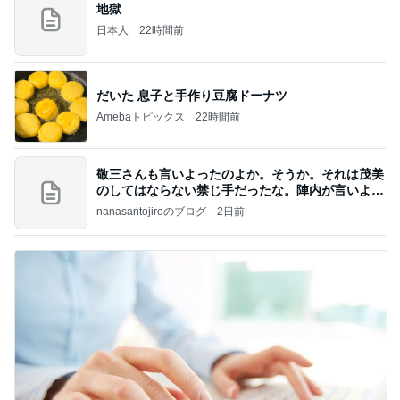
地獄
日本人
22時間前
だいた 息子と手作り豆腐ドーナツ
Amebaトピックス
22時間前
敬三さんも言いよったのよか。そうか。それは茂美
のしてはならない禁じ手だったな。陣内が言いよる
のよ
nanasantojiroのブログ
2日前