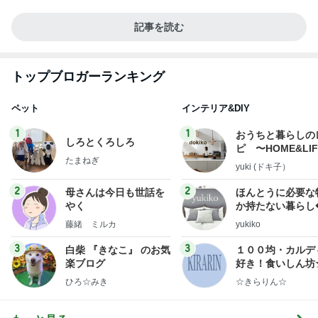
記事を読む
トップブロガーランキング
ペット
インテリア&DIY
1
1
おうちと暮らしの
しろとくろしろ
ピ 〜HOME&LI
たまねぎ
yuki (ドキ子）
2
2
母さんは今日も世話を
ほんとうに必要な
やく
か持たない暮らし
ep Life Simple
藤緒 ミルカ
yukiko
ンテリアのきろく
3
3
白柴 『きなこ』 のお気
１００均・カルデ
楽ブログ
好き！食いしん坊
らりん☆のブログ
ひろ☆みき
☆きらりん☆