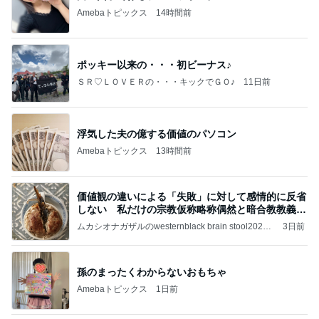
Amebaトピックス
14時間前
ポッキー以来の・・・初ビーナス♪
ＳＲ♡ＬＯＶＥＲの・・・キックでＧＯ♪
11日前
浮気した夫の億する価値のパソコン
Amebaトピックス
13時間前
価値観の違いによる「失敗」に対して感情的に反省
しない 私だけの宗教仮称略称偶然と暗合教教義候
補
ムカシオナガザルのwesternblack brain stool2024
3日前
年（令和6）11月25日以来減酒断煙再開ムカシオナ
ガザル
孫のまったくわからないおもちゃ
Amebaトピックス
1日前