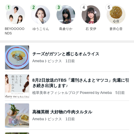
1
2
3
4
5
BEYOOOOO
ゆうこりん
島倉りか
石 安伊
蒼井心音
NDS
チーズがガツンと感じるオムライス
Amebaトピックス
1日前
8月2日放送のTBS「週刊さんまとマツコ」先週に引
き続き出演します♪
植草美幸オフィシャルブログ Powered by Ameba
5日前
高橋英樹 大好物の牛肉タルタル
Amebaトピックス
1日前