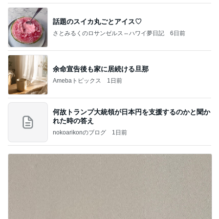
話題のスイカ丸ごとアイス♡
さとみるくのロサンゼルス⇔ハワイ夢日記
6日前
余命宣告後も家に居続ける旦那
Amebaトピックス
1日前
何故トランプ大統領が日本円を支援するのかと聞か
れた時の答え
nokoarikonのブログ
1日前