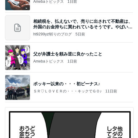
Amebaトピックス
1日前
相続税を、払えないで、売りに出されて不動産は、
外国のお金持ちに買われているそうです。やばいで
すよ
ht9299yzf祈りのブログ
5日前
父が弁護士を頼み逆に良かったこと
Amebaトピックス
1日前
ポッキー以来の・・・初ビーナス♪
ＳＲ♡ＬＯＶＥＲの・・・キックでＧＯ♪
11日前