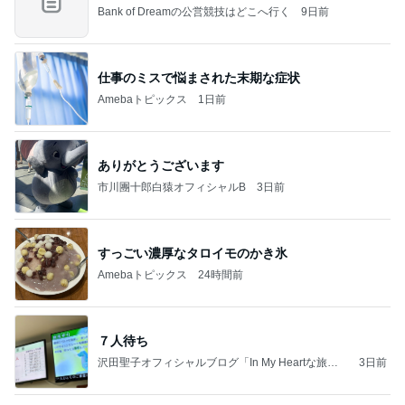
Bank of Dreamの公営競技はどこへ行く
9日前
仕事のミスで悩まされた末期な症状
Amebaトピックス
1日前
ありがとうございます
市川團十郎白猿オフィシャルB
3日前
すっごい濃厚なタロイモのかき氷
Amebaトピックス
24時間前
７人待ち
沢田聖子オフィシャルブログ「In My Heartな旅日
3日前
記」by Ameba