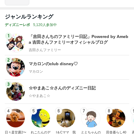
ジャンルランキング
ディズニーレポ
5,120人参加中
1
「吉田さんちのファミリー日記」Powered by Ameb
a 吉田さんファミリーオフィシャルブログ
吉田さんファミリー
2
マカロンのclub disney♡
マカロン
3
☆やまあこ☆さんのディズニー日記
☆やまあこ☆
4
5
6
7
8
日々是甘露2〜
れこたんのデ
I＆Cママ 我
ととちゃんの
田舎暮らし40