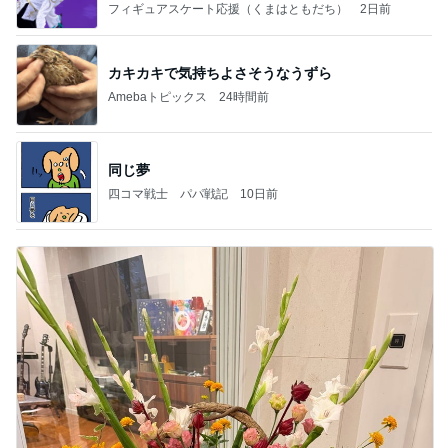
なす
フィギュアスケート応援（くまはともだち）
2日前
カキカキで気持ちよさそうなうずら
Amebaトピックス
24時間前
同じ夢
四コマ戦士 パパ戦記
10日前