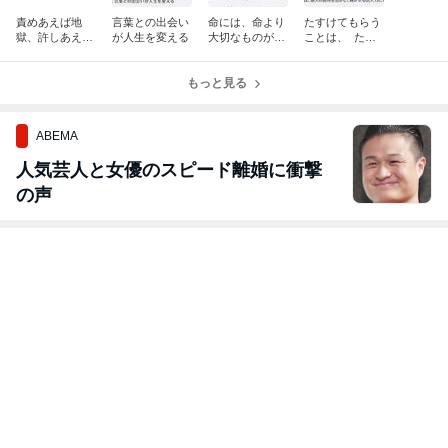
責めあえば地
言葉との出会い
命には、命より
たすけてもらう
獄、許しあえば
が人生を変える
大切なものがあ
ことは、 たす
天国
る
けることと同じ
くらい価値があ
もっと見る
る
ABEMA
人気芸人と女優のスピード離婚に衝撃
の声