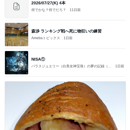
2026/07/27(K) 4本
何でかな？何でだろ？
11日前
森渉 ランキング戦へ死に物狂いの練習
Amebaトピックス
1日前
NISA①
パラスジュエリー（白美女神宝珠）の夢の記録（続
1日前
編）