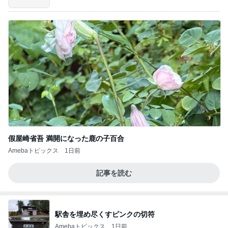
假屋崎省吾 満開になった鹿の子百合
Amebaトピックス
1日前
記事を読む
駅舎を埋め尽くすピンクの切符
Amebaトピックス
1日前