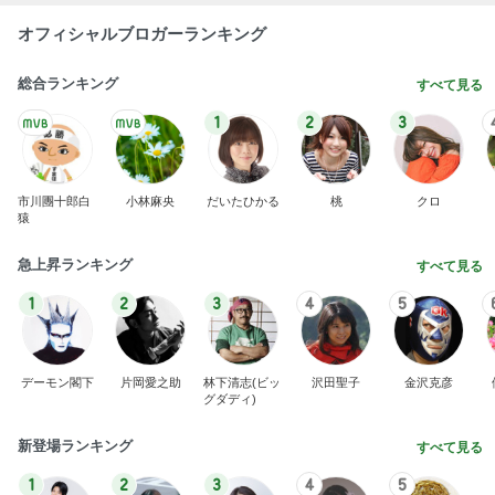
オフィシャルブロガーランキング
総合ランキング
すべて見る
1
2
3
市川團十郎白
小林麻央
だいたひかる
桃
クロ
猿
急上昇ランキング
すべて見る
1
2
3
4
5
デーモン閣下
片岡愛之助
林下清志(ビッ
沢田聖子
金沢克彦
グダディ)
新登場ランキング
すべて見る
1
2
3
4
5