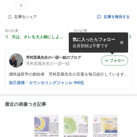
8
記事を報告する
記事をシェア
前の記事
次の記事
天は、オレを大人物にしよっ
完璧をめざすな
気に入ったらフォロー
てか！
会員登録は不要です
芳村思風先生の一語一絵のブログ
フォロー
芳村思風先生の一語一絵
感性論哲学の創始者 芳村思風先生の言葉を毎日紹介しています。
自己啓発・カウンセリングジャンル 950位
最近の画像つき記事