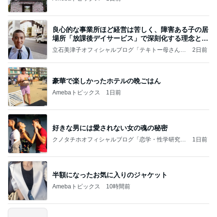
良心的な事業所ほど経営は苦しく、障害ある子の居
場所「放課後デイサービス」で深刻化する理念と現
実の
立石美津子オフィシャルブログ「テキトー母さんの
2日前
すすめ」Powered by Ameba
豪華で楽しかったホテルの晩ごはん
Amebaトピックス
1日前
好きな男には愛されない女の魂の秘密
クノタチホオフィシャルブログ「恋学・性学研究
1日前
室」Powered by Ameba
半額になったお気に入りのジャケット
Amebaトピックス
10時間前