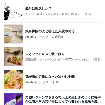
義母は観念した？
トンデモ義母ンヌからのストレスがヤバい。
2日前
娘を掃除の人と答えた入院中の母
Amebaトピックス
13時間前
夫とファミレスで晩ごはん
武東由美オフィシャルブログ「MOTOちゃんとのは
1日前
っぴぃな毎日」Powered by Ameba
我が家の定番になった冷やし中華
Amebaトピックス
1日前
力強いジャンプをまるで天上の美しさのように軽や
かに着氷その芸術性によって心奪われる魔法を織り