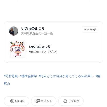
いのちのまつり
芳村思風先生の一語一絵
いのちのまつり
Amazon（アマゾン）
#
芳村思風
#
感性論哲学
#
ほんとうの自分が見えてくる55の問い
#
解
釈力
いいね
コメント
リブログ