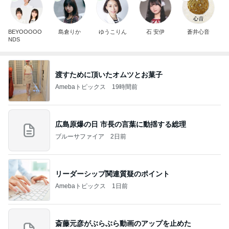
BEYOOOOO
島倉りか
ゆうこりん
石 安伊
蒼井心音
NDS
渡すために頂いたオムツとお菓子
Amebaトピックス
19時間前
広島原爆の日 市長の言葉に動揺する総理
ブルーサファイア
2日前
リーダーシップ関連質疑のポイント
Amebaトピックス
1日前
斎藤元彦がぶらぶら動画のアップを止めた