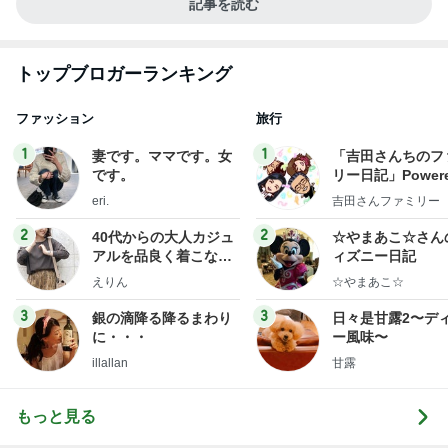
記事を読む
トップブロガーランキング
ファッション
旅行
1
1
妻です。ママです。女
「吉田さんちのフ
です。
リー日記」Powere
y Ameba 吉田さ
eri.
吉田さんファミリー
ミリーオフィシャ
ログ
2
2
40代からの大人カジュ
☆やまあこ☆さん
アルを品良く着こなす
ィズニー日記
ファッションブログ
えりん
☆やまあこ☆
3
3
銀の滴降る降るまわり
日々是甘露2〜デ
に・・・
ー風味〜
illallan
甘露
もっと見る