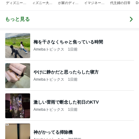
ディズニー風
ィズニー大好
が家のディズ
イマジネーシ
代主婦の日常
Ꭰ
味〜
き♡孫4人
ニー♡ブログ
ョンタイム
もっと見る
梅を干さなくちゃと焦っている時間
Amebaトピックス
1日前
やけに静かだと思ったらした寝方
Amebaトピックス
1日前
激しい雷雨で断念した初日のKTV
Amebaトピックス
1日前
神がかってる掃除機