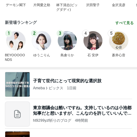
デーモン閣下
片岡愛之助
林下清志(ビッ
沢田聖子
金沢克彦
グダディ)
新登場ランキング
すべて見る
1
2
3
4
5
BEYOOOOO
ゆうこりん
島倉りか
石 安伊
蒼井心音
NDS
子育て世代にとって現実的な選択肢
Amebaトピックス
1日前
東京都議会は酷いですね。支持しているのは小池都
知事だと想いますが、こんなのを許していいんです
か？
ht9299yzf祈りのブログ
4時間前