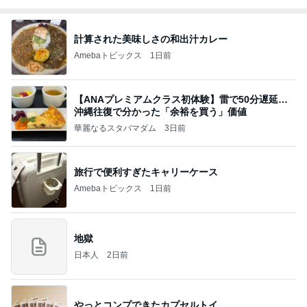
計算された美味しさの和出汁カレー
Amebaトピックス
1日前
【ANAプレミアムクラス初体験】雷で50分遅延…
沖縄往復で分かった「余裕を買う」価値
華麗なるスタバマダム
3日前
旅行で便利すぎたキャリーケース
Amebaトピックス
1日前
地獄
日本人
2日前
やっとコンプできたカプセルトイ