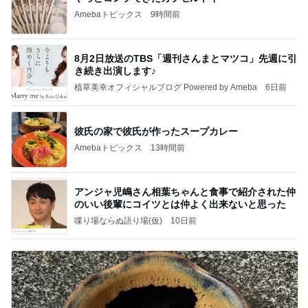
Amebaトピックス
9時間前
8月2日放送のTBS「週刊さんまとマツコ」先週に引
き続き出演します♪
植草美幸オフィシャルブログ Powered by Ameba
6日前
彼氏の家で彼氏が作ったスープカレー
Amebaトピックス
13時間前
アンジャ児嶋さん相葉ちゃんと食事で紹介された仲
のいい後輩にコイツとは仲よく出来ないと思った
喋り場ならぬ語り場(仮)
10日前