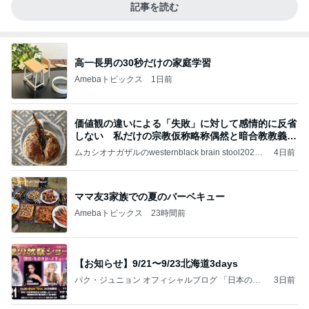
記事を読む
高一長男の30秒だけの家庭学習
Amebaトピックス
1日前
価値観の違いによる「失敗」に対して感情的に反省
しない 私だけの宗教仮称略称偶然と暗合教教義候
補
ムカシオナガザルのwesternblack brain stool2024
4日前
年（令和6）11月25日以来減酒断煙再開ムカシオナ
ガザル
ママ友3家族での夏のバーベキュー
Amebaトピックス
23時間前
【お知らせ】9/21〜9/23北海道3days
パク・ジュニョン オフィシャルブログ 「日本の
3日前
心」 powered by Ameba