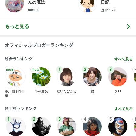
んの魔法
日記
hiromi
はやパパ
もっと見る
オフィシャルブロガーランキング
総合ランキング
すべて見る
1
2
3
市川團十郎白
小林麻央
だいたひかる
桃
クロ
猿
急上昇ランキング
すべて見る
1
2
3
4
5