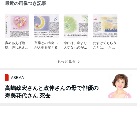
最近の画像つき記事
責めあえば地
言葉との出会い
命には、命より
たすけてもらう
獄、許しあえば
が人生を変える
大切なものがあ
ことは、 たす
天国
る
けることと同じ
くらい価値があ
もっと見る
る
ABEMA
高嶋政宏さんと政伸さんの母で俳優の
寿美花代さん 死去