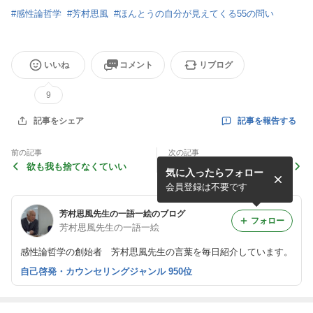
#
感性論哲学
#
芳村思風
#
ほんとうの自分が見えてくる55の問い
いいね
コメント
リブログ
9
記事を報告する
記事をシェア
前の記事
次の記事
欲も我も捨てなくていい
真実の愛とは、考え方の違う
気に入ったらフォロー
人と共に生きていく力
会員登録は不要です
芳村思風先生の一語一絵のブログ
フォロー
芳村思風先生の一語一絵
感性論哲学の創始者 芳村思風先生の言葉を毎日紹介しています。
自己啓発・カウンセリングジャンル 950位