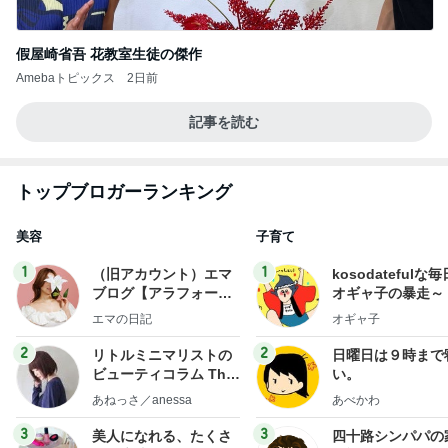
假屋崎省吾 花教室生徒の傑作
Amebaトピックス
2日前
記事を読む
トップブロガーランキング
美容
子育て
1
1
（旧アカウント）エマ
kosodatefulな毎
ブログ【アラフォー会
オギャ子の暴走～
社売却セカンドライ
エマの日記
オギャ子
フ】
2
2
リトルミニマリストの
日曜日は９時まで
ビューティコラム The
い。
little minimalist's bea
あねっさ／anessa
あべかわ
uty colum
3
3
美人になれる、たくさ
四十路シンパパの