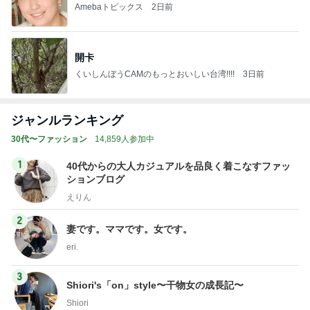
Amebaトピックス
2日前
開卡
くいしんぼうCAMのもっとおいしい台湾!!!!
3日前
ジャンルランキング
30代〜ファッション
14,859人参加中
1
40代からの大人カジュアルを品良く着こなすファッ
ションブログ
えりん
2
妻です。ママです。女です。
eri.
3
Shiori's「on」style〜干物女の成長記〜
Shiori