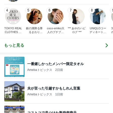
4
5
6
7
8
TOKYO REAL
銀の滴降る降
coco-eririko大
*** あやのハピ
UNIQLOコー
CLOTHES 大
るまわり
人のプチプラ
ログ ***
ディネート日
人世代のリア
に・・・
mixコーデ
記
ハ
ルクローズ
♪
もっと見る
一番嬉しかったメンバー限定タオル
Amebaトピックス
2日前
夫が言った引越すかもしれん言葉
Amebaトピックス
1日前
コストコで見つけた新発売商品