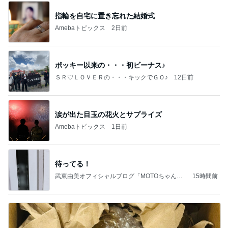
指輪を自宅に置き忘れた結婚式
Amebaトピックス
2日前
ポッキー以来の・・・初ビーナス♪
ＳＲ♡ＬＯＶＥＲの・・・キックでＧＯ♪
12日前
涙が出た目玉の花火とサプライズ
Amebaトピックス
1日前
待ってる！
武東由美オフィシャルブログ「MOTOちゃんと
15時間前
のはっぴぃな毎日」Powered by Ameba