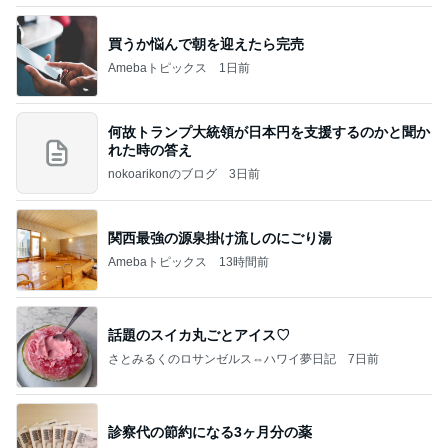
買うか悩んで朝を迎えたら完売
Amebaトピックス
1日前
何故トランプ大統領が日本円を支援するのかと聞か
れた時の答え
nokoarikonのブログ
3日前
関西最強の源泉掛け流しのにごり湯
Amebaトピックス
13時間前
話題のスイカ丸ごとアイス♡
さとみるくのロサンゼルス⇔ハワイ夢日記
7日前
診察代の節約になる3ヶ月分の薬