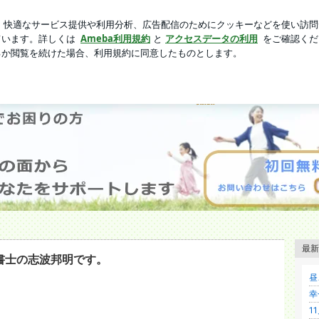
なひと言
芸能人ブログ
人気ブログ
新規登録
ログイ
志波行政
最新
書士の志波邦明です。
昼
幸
1