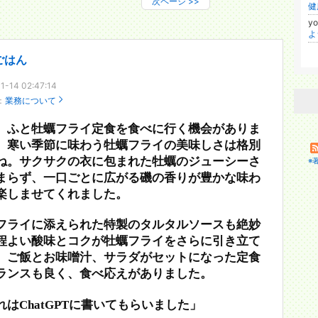
次ページ
>>
健
yo
よ
ごはん
1-14 02:47:14
：
業務について
、ふと牡蠣フライ定食を食べに行く機会がありま
。寒い季節に味わう牡蠣フライの美味しさは格別
ね。サクサクの衣に包まれた牡蠣のジューシーさ
※
まらず、一口ごとに広がる磯の香りが豊かな味わ
楽しませてくれました。
フライに添えられた特製のタルタルソースも絶妙
程よい酸味とコクが牡蠣フライをさらに引き立て
。ご飯とお味噌汁、サラダがセットになった定食
ランスも良く、食べ応えがありました。
れはChatGPTに書いてもらいました」