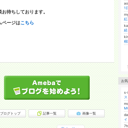
a
談お待ちしております。
r
紅
ムページは
こちら
k
続
k
税
お気
s
m
M
ブログトップ
記事一覧
画像一覧
d
7h