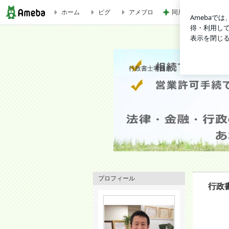
ホーム
ピグ
アメブロ
同居する嫁の合理的
志波行政書士（岡崎市）
行政書士事務所
プロフィール
行政