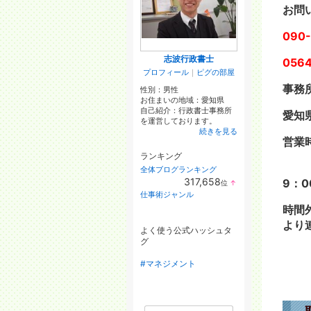
お問
090-
志波行政書士
0564
プロフィール
｜
ピグの部屋
事務
性別：
男性
お住まいの地域：
愛知県
自己紹介：行政書士事務所
愛知県
を運営しております。
続きを見る
営業
ランキング
全体ブログランキング
317,658
9：0
位
↑
ラ
仕事術ジャンル
ン
時間
キ
ン
より
グ
よく使う公式ハッシュタ
上
グ
昇
#マネジメント