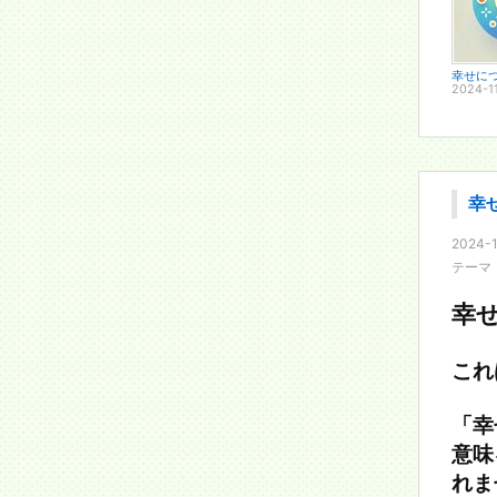
幸せに
2024-1
幸
2024-1
テーマ
幸
これ
「幸
意味
れま