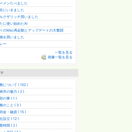
ーメンたべました
京にいきました
ルクザリッチ買いました
たに使い始めたAI
々のMac再起動とアップデートの大奮闘
物を買いました
レー
一覧を見る
画像一覧を見る
マ
務について ( 152 )
崎市の魅力 ( 2 )
部の事 ( 1 )
務のこと ( 3 )
助金・融資 ( 15 )
社設立 ( 12 )
業時間 ( 2 )