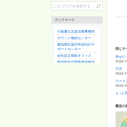
ブックマーク
行政書士志波法務事務所
ホワット相続センター
愛知県許認可申請代行サ
同じテ
ポートセンター
会社設立相続オフィス
幸せに
2024-1
投資助言代理業登録申請
11月
一覧を見る
2024-1
ラーメ
2024-1
もっと見
最近の