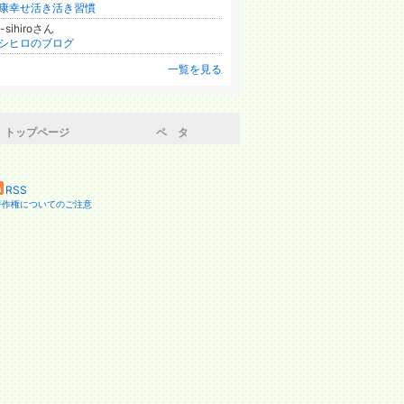
康幸せ活き活き習慣
-sihiroさん
シヒロのブログ
一覧を見る
トップページ
ペ タ
相続
RSS
著作権についてのご注意