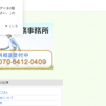
ン
書士（岡崎市）
の記事
ごはん
せについて
1月