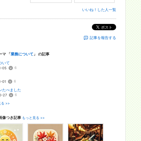
いいね！した人一覧
ポスト
記事を報告する
ーマ 「
業務について
」 の記事
ついて
6
1-05
6
1-01
ンたべました
6
0-27
る >>
画像つき記事
もっと見る >>