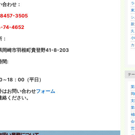
ラ
い合わせ：
東
8457-3505
シ
新
-74-4652
久
所：
小
カ
岡崎市羽根町貴登野41-8-203
時間:
テー
0～18：00（平日）
業
外はお問い合わせ
フォーム
岡
連絡ください。
支
業
補
会
営