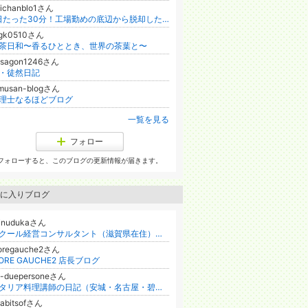
oichanblo1さん
1日たった30分！工場勤めの底辺から脱却した21歳中卒女子のSNS副業
ngk0510さん
茶日和〜香るひととき、世界の茶葉と〜
asagon1246さん
・徒然日記
imusan-blogさん
理士なるほどブログ
一覧を見る
フォロー
フォローすると、このブログの更新情報が届きます。
に入りブログ
-inudukaさん
スクール経営コンサルタント（滋賀県在住）の子育てブログ
oregauche2さん
ORE GAUCHE2 店長ブログ
a-duepersoneさん
イタリア料理講師の日記（安城・名古屋・碧南スタジオ）
abitsofさん