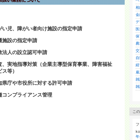
ペ
相続
金
デ
がい児、障がい者向け施設の指定申請
医
保育
護施設の指定申請
農地
交
教法人の設立認可申請
自
査、実地指導対策（企業主導型保育事業、障害福祉
経
ビス等）
雇
雑談
知県庁や市役所に対する許可申請
雑談
種コンプライアンス管理
この
フ
k
年