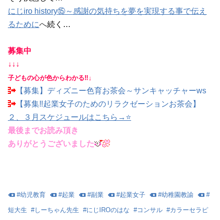
にじiro history⑮～感謝の気持ちを夢を実現する事で伝え
るために
へ
続く…
募集中
↓↓↓
子どもの心が色からわかる‼↓
【募集】ディズニー色育お茶会～サンキャッチャーws
【募集‼起業女子のためのリラクゼーションお茶会】
２、３月スケジュールはこちら→⭐
最後までお読み頂き
ありがとうございました
#
幼児教育
#
起業
#
副業
#
起業女子
#
幼稚園教諭
#
短大生
#
しーちゃん先生
#
にじIROのはな
#
コンサル
#
カラーセラピ