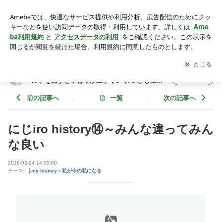
にじiro history⑭～みんな違ってみんな良い | 子育て&ママ起業
サポート インナーチャイルドを癒すと子育てが上手くいく/
アプリをダウンロードして
ブログの更新通知
を受け取りまし
開く
子どもにイライラするママ必見のブログ
ょう。
子育て&ママ起業サポート インナーチャイ
フォロー
ルドを癒すと子育てが上手くいく/子どもにイ
ライラするママ必見のブログ
前の記事へ
一覧
次の記事へ
にじiro history⑭～みんな違ってみん
な良い
2018-02-24 14:00:00
テーマ：
├my history～私が今の私になる