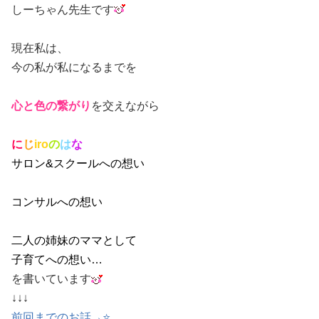
しーちゃん先生です
現在私は、
今の私が私になるまでを
心と色の繋がり
を交えながら
に
じ
iro
の
は
な
サロン&スクールへの想い
コンサルへの想い
二人の姉妹のママとして
子育てへの想い…
を書いています
↓↓↓
前回までのお話→⭐