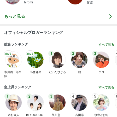
hiromi
甘露
もっと見る
オフィシャルブロガーランキング
総合ランキング
すべて見る
1
2
3
市川團十郎白
小林麻央
だいたひかる
桃
クロ
猿
急上昇ランキング
すべて見る
1
2
3
4
5
木村直人
BEYOOOOO
美川憲一
吉岡淳
水森かおり