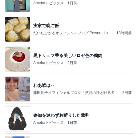
Amebaトピックス
1日前
実家で晩ご飯
だいたひかるオフィシャルブログ Powered by
18時間前
Ameba
黒トリュフ香る美しいロゼ色の鴨肉
Amebaトピックス
2日前
わあ喉は‥
藤田朋子オフィシャルブログ「笑顔の種と眠る犬」
2日前
Powered by Ameba
参加を迷わずお断りした裁判
Amebaトピックス
1日前