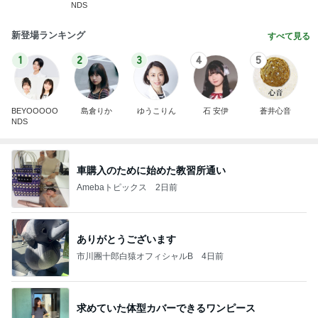
NDS
新登場ランキング
すべて見る
1
2
3
4
5
BEYOOOOO
島倉りか
ゆうこりん
石 安伊
蒼井心音
NDS
車購入のために始めた教習所通い
Amebaトピックス
2日前
ありがとうございます
市川團十郎白猿オフィシャルB
4日前
求めていた体型カバーできるワンピース