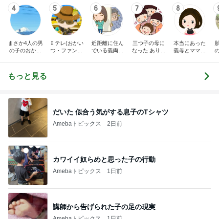
4
5
6
7
8
まさか4人の男
Ｅテレ(おかい
近距離に住ん
三つ子の母に
本当にあった
の子のおかあ
つ・ファンタ
でいる義両親
なった ありつ
義母とママ友
さんになるな
ーネ！)の日々
に苦しめられ
ん日記。
の話
んて。
てます。
もっと見る
だいた 似合う気がする息子のTシャツ
Amebaトピックス
2日前
カワイイ奴らめと思った子の行動
Amebaトピックス
1日前
講師から告げられた子の足の現実
Amebaトピックス
1日前