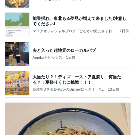
能登揺れ、東北も⚠️夢見が増えて来ました❗️注意し
てください❗️
マリアオフィシャルブログ「ひむかの風にさそわれ
2日前
て」Powered by Ameba
夫と入った超地元のローカルパブ
Amebaトピックス
1日前
大当たり？！ディズニーストア夏祭り…何当た
る？！夏祭りくじに挑戦！！！
高校生Dヲタ Ꭰ-ᎮꭵꭹꭴのDisneyにっき！！✎ܚ
13日前