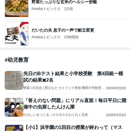
野菜たっぷりな玄米のヘルシー炒飯
Amebaトピックス
1日前
だいたの夫 息子の一声で献立変更
Amebaトピックス
15時間前
#
幼児教育
先日のBテスト結果と小学校受験 第4回統一模
試の結果✖️2名
雙葉 | 白百合 | 聖心など カトリック系他 難関小学校受験
2026年8月8日
完全マンツーマン 個人塾 ペーパー&知育専門塾 「プラチ
ナ幼児教室」
「答えのない問題」にリアル直面！毎日平日に開
催中の虫探したんけん隊
たのしいをつくる～小５＆小２わくわく兄弟
2026年8月8日
【小1】浜学園の1回目の授業が終わって（マス