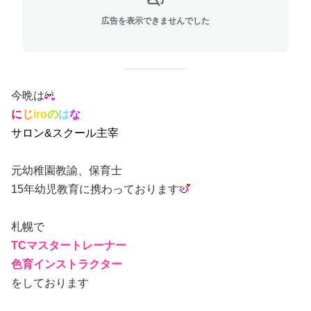
広告を表示できませんでした
今晩は
に
じ
iro
の
は
な
サロン&スクール主宰
元幼稚園教諭、保育士
15年幼児教育に携わっております
札幌で
TCマスタートレーナー
色育インストラクター
をしております