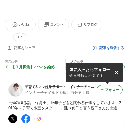
ー
いいね
コメント
リブログ
67
記事を報告する
記事をシェア
前の記事
次の記事
【３月募集】○○○○を始めよ
にじiro history⑬～いいとこ
気に入ったらフォロー
うと思った理由
ろってどんなところ？
会員登録は不要です
子育て&ママ起業サポート インナーチャイルドを癒すと子育てが上手くいく/子どもにイライラするママ必見のブログ
フォロー
インナーチャイルドを癒し自分史上最幸の私を手に入れる♡幸せママセラピスト協会代表しーちゃん先生
元幼稚園教諭、保育士。16年子どもと関わる仕事をしています。2
010年～子育て教室をスタート。延べ何千と言う親子さんに出逢
い、自身の子育て経験やタッチケアや色育などの親子コミュニケー
ションをお伝えしています。ママ起業サポートもしています。