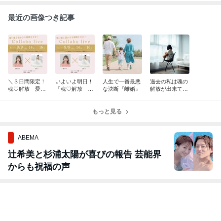
最近の画像つき記事
＼３日間限定！
いよいよ明日！
人生で一番最悪
過去の私は魂の
魂♡解放 愛と
「魂♡解放 愛
な決断『離婚』
解放が出来てい
豊かさのセミナ
と豊かさの循環
ませんでし
ー 動画販売しま
セミナー
た・・・
す／
もっと見る
ABEMA
辻希美と杉浦太陽が喜びの報告 芸能界
からも祝福の声