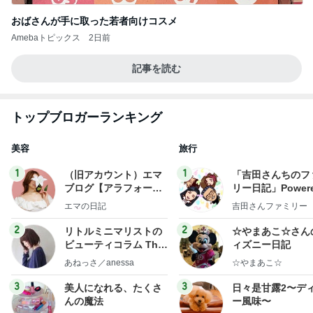
おばさんが手に取った若者向けコスメ
Amebaトピックス
2日前
記事を読む
トップブロガーランキング
美容
旅行
1
1
（旧アカウント）エマ
「吉田さんちのフ
ブログ【アラフォー会
リー日記」Powere
社売却セカンドライ
y Ameba 吉田さ
エマの日記
吉田さんファミリー
フ】
ミリーオフィシャ
ログ
2
2
リトルミニマリストの
☆やまあこ☆さん
ビューティコラム The
ィズニー日記
little minimalist's bea
あねっさ／anessa
☆やまあこ☆
uty colum
3
3
美人になれる、たくさ
日々是甘露2〜デ
んの魔法
ー風味〜