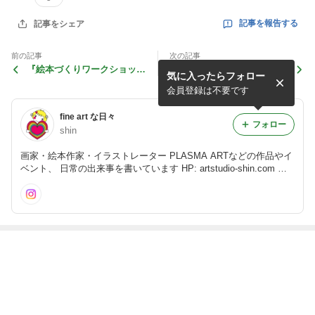
記事を報告する
記事をシェア
前の記事
次の記事
『絵本づくりワークショッ
『なかはら子ども未来フェス
気に入ったらフォロー
プ』の嬉しいシェア✨
タ』でブースを出しました✨
会員登録は不要です
fine art な日々
フォロー
shin
画家・絵本作家・イラストレーター PLASMA ARTなどの作品やイ
ベント、 日常の出来事を書いています HP: artstudio-shin.com ＊
画集『PLASMA』、 絵本『しんぞう の おと を きいてごらん』販
売中！ ＊LINEスタンプ4種販売中！ （http://line.me/S/sticker/1008
873）
最近の画像つき記事