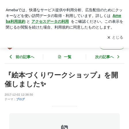
『絵本づくりワークショップ』を開催しました✨ | fine art な
日々
アプリをダウンロードして
ブログの更新通知
を受け取りまし
開く
ょう。
fine art な日々
フォロー
前の記事へ
一覧
次の記事へ
『絵本づくりワークショップ』を開
催しました✨
2017-12-02 12:38:50
テーマ：
ブログ