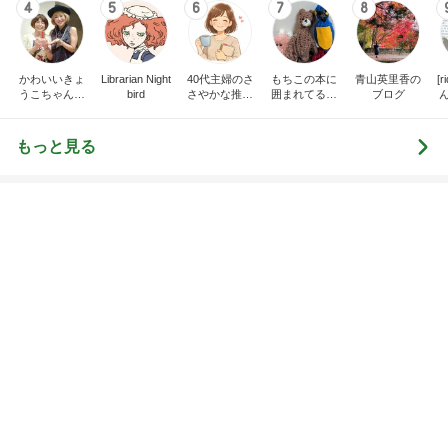
カナヘビの餌を探す朝からの狩り
Amebaトピックス
1日前
次世代掃除機がやってきた！！
Amebaトピックス
23時間前
参観に来ない夫が行きたいと主張
Amebaトピックス
1日前