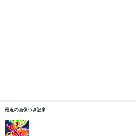
✨鎌倉で個展を
8月開催のPLAS
✨絵本 “しんぞ
✨観る瞑想、“Ar
します！（11月
MAアートサロ
う の おと を き
t meditation”✨
18日（土）19日
ンのご案内
いてごらん” イ
（日）✨
ラスト紹介✨
もっと見る
ABEMA
辻希美と杉浦太陽が喜びの報告 芸能界
からも祝福の声