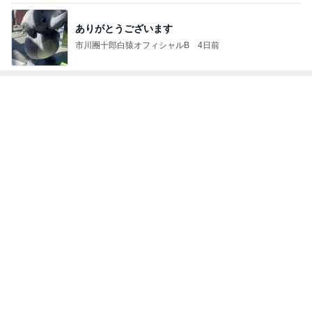
かわいいきょ
Librarian Night
40代主婦のさ
もちこの本に
青山英里香の
[
うこちゃんブ
bird
さやかな推し
囲まれてるブ
ブログ
ログ
時間
ログ
だ
もっと見る