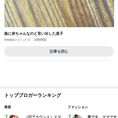
市川團十郎白
小林麻央
だいたひかる
桃
クロ
猿
急上昇ランキング
すべて見る
1
2
3
4
5
木村直人
BEYOOOOO
美川憲一
吉岡淳
水森かおり
NDS
新登場ランキング
すべて見る
1
2
3
4
5
BEYOOOOO
島倉りか
ゆうこりん
MOMIママ
石 安伊
NDS