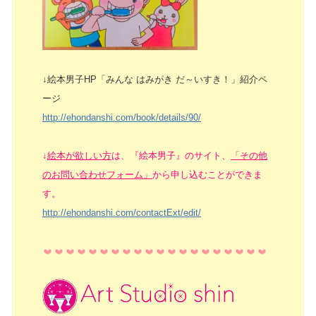
↓絵本男子HP「みんな はみがき だ～いすき！」紹介ペ
ージ
http://ehondanshi.com/book/details/90/
↓
絵本が欲しい方
は、『絵本男子』のサイト、
「その他
のお問い合わせフォーム」
から申し込むことができま
す。
http://ehondanshi.com/contactExt/edit/