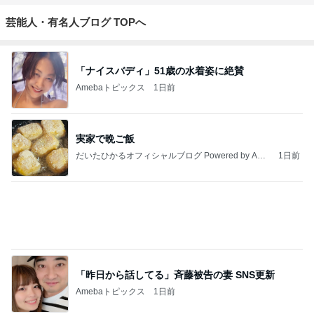
ジャンルランキング
本レビュー
20,580人参加中
1
ミナミのライト らいと ライフ～light, right, life～
ミナミAアシュタール
2
チェルミーの読書日記
チェルミー
3
人の心に灯をともす
hiroｰsan
4
5
6
7
8