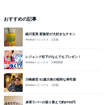
芸能人・有名人ブログ TOPへ
「ナイスバディ」51歳の水着姿に絶賛
Amebaトピックス
1日前
実家で晩ご飯
だいたひかるオフィシャルブログ Powered by Ame
1日前
ba
「昨日から話してる」斉藤被告の妻 SNS更新
Amebaトピックス
1日前