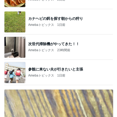
社売却セカンドライ
エマの日記
eri.
フ】
2
2
リトルミニマリストの
40代からの大人
ビューティコラム The
アルを品良く着こ
little minimalist's bea
ファッションブロ
あねっさ／anessa
えりん
uty colum
3
3
美人になれる、たくさ
銀の滴降る降るま
んの魔法
に・・・
hiromi
illallan
もっと見る
オフィシャルブロガーランキング
総合ランキング
すべて見る
1
2
3