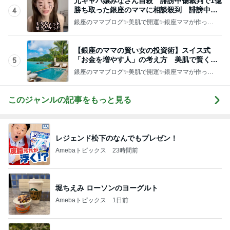
元キャバ嬢みなさん自殺 誹謗中傷裁判で1億
勝ち取った銀座のママに相談殺到 誹謗中傷
4
は正義じゃない
銀座のママブログ✨美肌で開運✨銀座ママが作った
化粧品✨銀座クラブ高嶋25歳で開店✨高嶋りえ子
お着物でエルメス バーキン コーデ
【銀座のママの賢い女の投資術】スイス式
「お金を増やす人」の考え方 美肌で賢く金
5
運UP これが正解
銀座のママブログ✨美肌で開運✨銀座ママが作った
化粧品✨銀座クラブ高嶋25歳で開店✨高嶋りえ子
お着物でエルメス バーキン コーデ
このジャンルの記事をもっと見る
レジェンド松下のなんでもプレゼン！
Amebaトピックス
23時間前
堀ちえみ ローソンのヨーグルト
Amebaトピックス
1日前