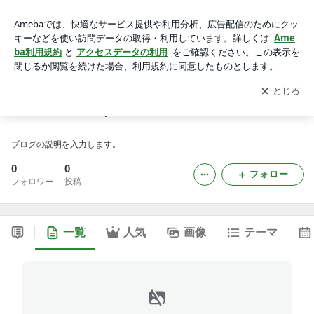
shbetokvipukcom2のブログ
アプリをダウンロードして
ブログの更新通知
を受け取りまし
開く
ょう。
shbetokvipukcom2のブログ
ブログの説明を入力します。
0
0
フォロー
フォロワー
投稿
一覧
人気
画像
テーマ