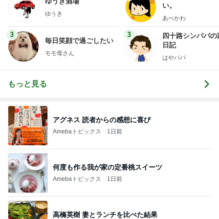
ゆうき酒場
い。
ゆうき
あべかわ
3
3
四十路シンパパの
毎日笑顔で過ごしたい
日記
モモ母さん
はやパパ
もっと見る
アグネス 読者からの感想に喜び
Amebaトピックス
1日前
何度も作る我が家の定番桃スイーツ
Amebaトピックス
1日前
高橋英樹 妻とランチを比べた結果