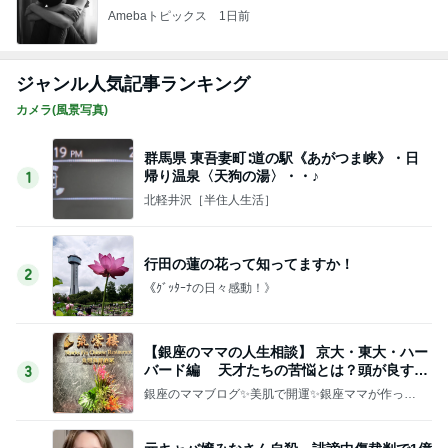
Amebaトピックス
1日前
ジャンル人気記事ランキング
カメラ(風景写真)
群馬県 東吾妻町∶道の駅《あがつま峡》・日
帰り温泉〈天狗の湯〉・・♪
1
北軽井沢［半住人生活］
行田の蓮の花って知ってますか！
2
《ｸﾞｯﾀｰﾅの日々感動！》
【銀座のママの人生相談】 京大・東大・ハー
バード編 天才たちの苦悩とは？頭が良すぎ
3
て悩む人
銀座のママブログ✨美肌で開運✨銀座ママが作った
化粧品✨銀座クラブ高嶋25歳で開店✨高嶋りえ子
お着物でエルメス バーキン コーデ