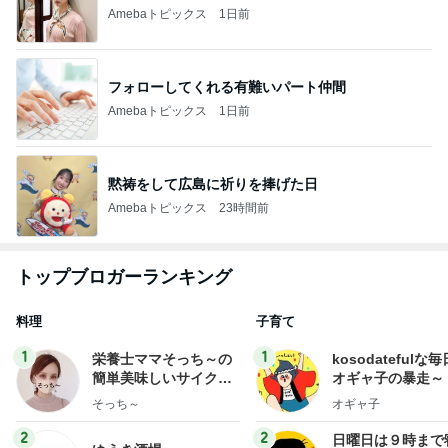
Amebaトピックス
1日前
フォローしてくれる有難いパート仲間
Amebaトピックス
1日前
黙祷をして広島に祈りを捧げた日
Amebaトピックス
23時間前
トップブロガーランキング
料理
子育て
1
1
栄養士ママそっち～の
kosodatefulな毎
簡単美味しいサイクル
オギャ子の暴走～
献立
そっち～
オギャ子
2
2
日曜日は９時まで