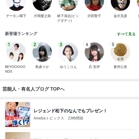
デーモン閣下
片岡愛之助
林下清志(ビッ
沢田聖子
金沢克彦
グダディ)
新登場ランキング
すべて見る
1
2
3
4
5
BEYOOOOO
島倉りか
ゆうこりん
石 安伊
蒼井心音
NDS
芸能人・有名人ブログ TOPへ
レジェンド松下のなんでもプレゼン！
Amebaトピックス
23時間前