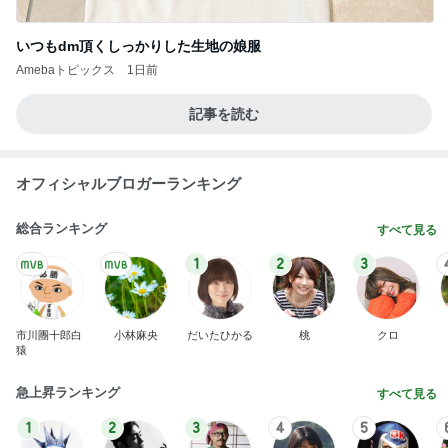
いつもdm頂くしっかりした生地の娘服
Amebaトピックス
1日前
記事を読む
オフィシャルブロガーランキング
総合ランキング
すべて見る
1
2
3
市川團十郎白
小林麻央
だいたひかる
桃
クロ
猿
急上昇ランキング
すべて見る
1
2
3
4
5