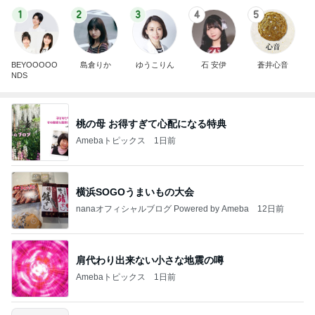
1
2
3
4
5
BEYOOOOO
島倉りか
ゆうこりん
石 安伊
蒼井心音
NDS
桃の母 お得すぎて心配になる特典
Amebaトピックス
1日前
横浜SOGOうまいもの大会
nanaオフィシャルブログ Powered by Ameba
12日前
肩代わり出来ない小さな地震の噂
Amebaトピックス
1日前