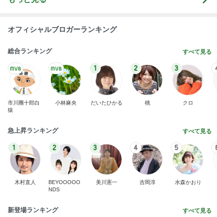
オフィシャルブロガーランキング
総合ランキング
すべて見る
1
2
3
市川團十郎白
小林麻央
だいたひかる
桃
クロ
猿
急上昇ランキング
すべて見る
1
2
3
4
5
木村直人
BEYOOOOO
美川憲一
吉岡淳
水森かおり
NDS
新登場ランキング
すべて見る