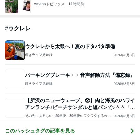
Amebaトピックス
11時間前
#
ウクレレ
ウクレレから太鼓へ！夏のドタバタ準備
輝きライフ見遊録
2026年8月8日
パーキングブレーキ・・音声解除方法『備忘録』
輝きライフ見遊録
2026年8月8日
【所沢のニューウェーブ、②】肉と海風のハワイ
アンランチ♪ビーチサンダルと短パンで♪＾＾「L
ei」
その先にあるもの...20年後、30年後のワクワクする未来
2026年8月8日
へパスを出し続けるブログ。＜元・とこなび＞
このハッシュタグの記事を見る