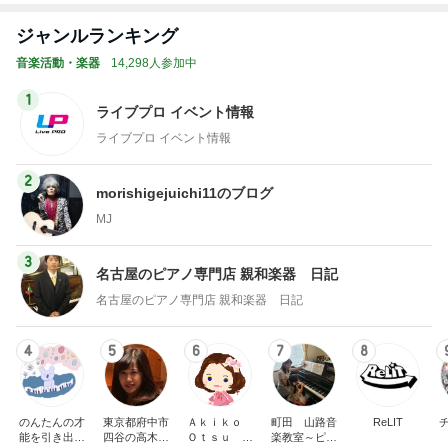
ジャンルランキング
音楽活動・楽器
14,298人参加中
1
ライブプロ イベント情報
ライブプロ イベント情報
2
morishigejuichi11のブログ
MJ
3
名古屋のピアノ専門店 親和楽器 日記
名古屋のピアノ専門店 親和楽器 日記
4
5
6
7
8
のんたんの才
東京都府中市
Ａｋｉｋｏ
町田 山路音
ReLIT
能を引き出す
四谷の高木久
Ｏｔｓｕ ピ
楽教室～ピア