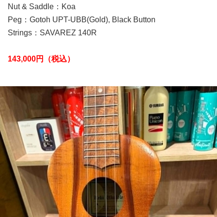
Nut & Saddle：Koa
Peg：Gotoh UPT-UBB(Gold), Black Button
Strings：SAVAREZ 140R
143,000円（税込）