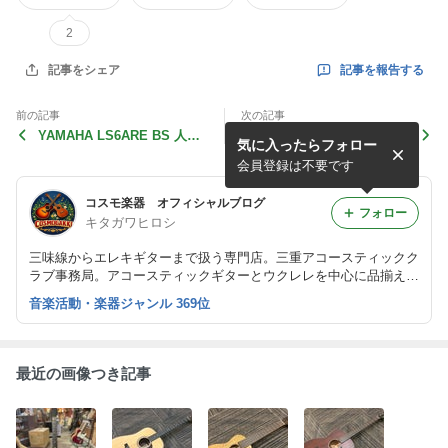
2
記事を報告する
記事をシェア
前の記事
次の記事
YAMAHA LS6ARE BS 人気
ピアノ弾き語り教室、開講し
気に入ったらフォロー
のヤマハLS6、サンバース
ます。
ト！！
会員登録は不要です
コスモ楽器 オフィシャルブログ
フォロー
キタガワヒロシ
三味線からエレキギターまで扱う専門店。三重アコースティックク
ラブ事務局。アコースティックギターとウクレレを中心に品揃えし
ています。楽器の上手な選び方からおもしろ情報をご紹介していき
音楽活動・楽器ジャンル 369位
ます。
最近の画像つき記事