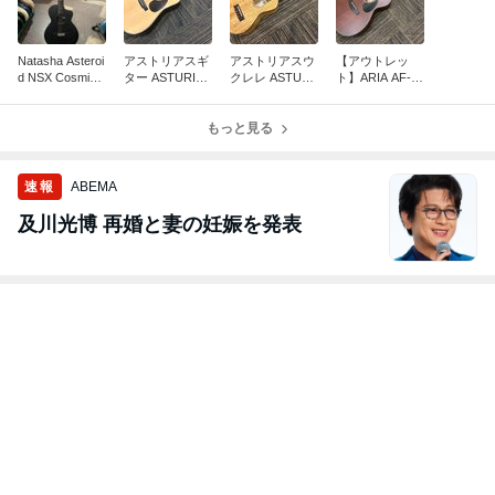
Natasha Asteroi
アストリアスギ
アストリアスウ
【アウトレッ
d NSX Cosmic
ター ASTURIAS
クレレ ASTURI
ト】ARIA AF-10
Black 最新スマ
D.Custom 入荷
AS Tiny Concert
1MHE N マホガ
ートギター 再入
しました。
Mango LTD
ニーボディー、
荷
もっと見る
フォークサイズ
エレアコ
速報
ABEMA
及川光博 再婚と妻の妊娠を発表