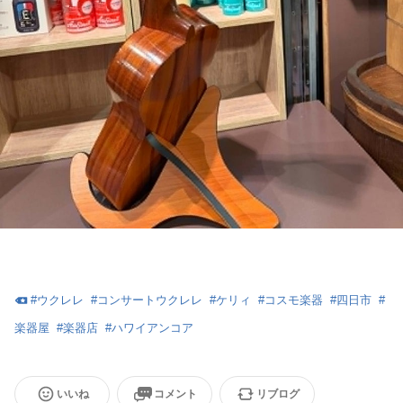
#
ウクレレ
#
コンサートウクレレ
#
ケリィ
#
コスモ楽器
#
四日市
#
楽器屋
#
楽器店
#
ハワイアンコア
いいね
コメント
リブログ