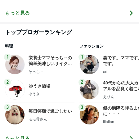
ピアノレッス
美子ピアノ教
アノプログ
ノ・ソルフェ
ン｜練習ノウ
室のブログ
ージュ・リト
ハウ発信＆ア
ミック
もっと見る
レンジ楽譜販
売中【山梨】
トップブロガーランキング
料理
ファッション
1
1
栄養士ママそっち～の
妻です。ママです
簡単美味しいサイクル
です。
献立
そっち～
eri.
2
2
40代からの大人
ゆうき酒場
アルを品良く着こ
ゆうき
ファッションブロ
えりん
3
3
銀の滴降る降るま
毎日笑顔で過ごしたい
に・・・
モモ母さん
illallan
もっと見る