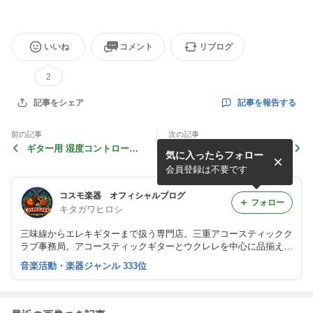
いいね
コメント
リブログ
2
記事を報告する
記事をシェア
前の記事
次の記事
ギター用 湿度コントロール
S.Yairi YEF-01 WR エスヤ
気に入ったらフォロー
パック
イリのレトロかわいいフォー
クサイズエレアコ 再入荷
会員登録は不要です
コスモ楽器 オフィシャルブログ
フォロー
キタガワヒロシ
三味線からエレキギターまで扱う専門店。三重アコースティックク
ラブ事務局。アコースティックギターとウクレレを中心に品揃えし
ています。楽器の上手な選び方からおもしろ情報をご紹介していき
音楽活動・楽器ジャンル 333位
ます。