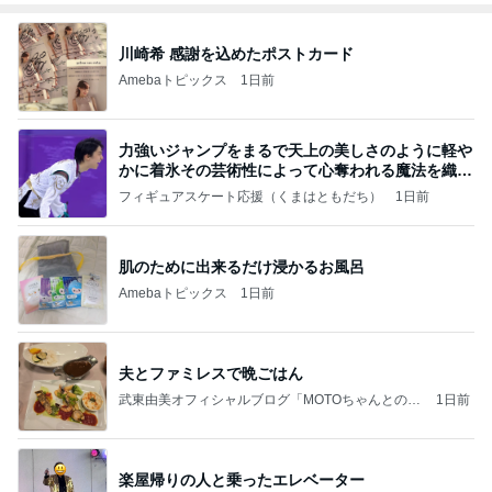
川崎希 感謝を込めたポストカード
Amebaトピックス
1日前
力強いジャンプをまるで天上の美しさのように軽や
かに着氷その芸術性によって心奪われる魔法を織り
なす
フィギュアスケート応援（くまはともだち）
1日前
肌のために出来るだけ浸かるお風呂
Amebaトピックス
1日前
夫とファミレスで晩ごはん
武東由美オフィシャルブログ「MOTOちゃんとのは
1日前
っぴぃな毎日」Powered by Ameba
楽屋帰りの人と乗ったエレベーター