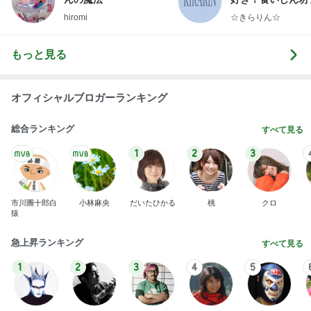
らりん☆のブログ
hiromi
☆きらりん☆
もっと見る
オフィシャルブロガーランキング
総合ランキング
すべて見る
1
2
3
市川團十郎白
小林麻央
だいたひかる
桃
クロ
猿
急上昇ランキング
すべて見る
1
2
3
4
5