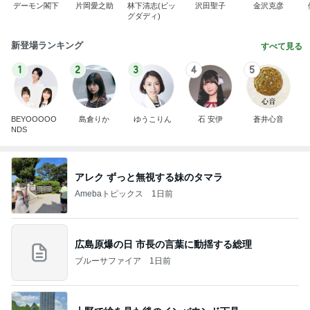
デーモン閣下
片岡愛之助
林下清志(ビッ
沢田聖子
金沢克彦
グダディ)
新登場ランキング
すべて見る
1
2
3
4
5
BEYOOOOO
島倉りか
ゆうこりん
石 安伊
蒼井心音
NDS
アレク ずっと無視する妹のタマラ
Amebaトピックス
1日前
広島原爆の日 市長の言葉に動揺する総理
ブルーサファイア
1日前