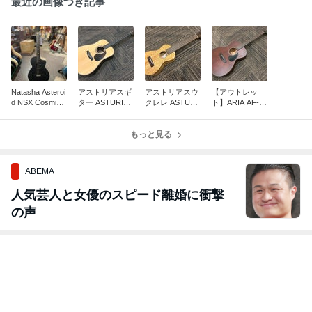
最近の画像つき記事
Natasha Asteroi
アストリアスギ
アストリアスウ
【アウトレッ
d NSX Cosmic
ター ASTURIAS
クレレ ASTURI
ト】ARIA AF-10
Black 最新スマ
D.Custom 入荷
AS Tiny Concert
1MHE N マホガ
ートギター 再入
しました。
Mango LTD
ニーボディー、
荷
もっと見る
フォークサイズ
エレアコ
ABEMA
人気芸人と女優のスピード離婚に衝撃
の声