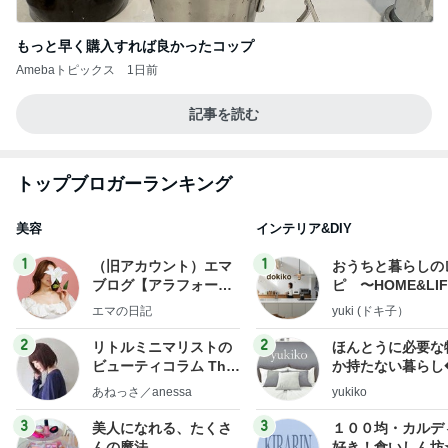
もっと早く購入すれば良かったコップ
Amebaトピックス
1日前
記事を読む
トップブロガーランキング
美容
インテリア&DIY
1
1
（旧アカウント）エマ
おうちと暮らしの
ブログ【アラフォー会
ピ 〜HOME&LI
社売却セカンドライ
エマの日記
yuki (ドキ子）
フ】
2
2
リトルミニマリストの
ほんとうに必要な
ビューティコラム The
か持たない暮らし
little minimalist's bea
ep Life Simple
あねっさ／anessa
yukiko
uty colum
ンテリアのきろく
3
3
美人になれる、たくさ
１００均・カルデ
んの魔法
好き！食いしん坊