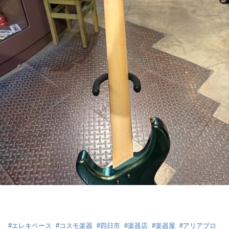
#
エレキベース
#
コスモ楽器
#
四日市
#
楽器店
#
楽器屋
#
アリアプロ