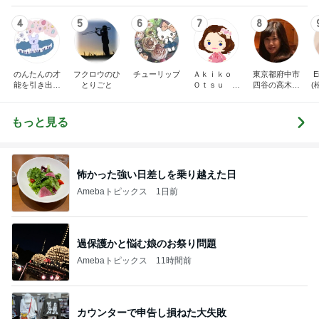
4
5
6
7
8
のんたんの才
フクロウのひ
チューリップ
Ａｋｉｋｏ
東京都府中市
E
能を引き出す
とりごと
Ｏｔｓｕ ピ
四谷の高木久
(
ピアノレッス
アノプログ
美子ピアノ教
ン｜練習ノウ
室のブログ
ハウ発信＆ア
もっと見る
レンジ楽譜販
売中【山梨】
怖かった強い日差しを乗り越えた日
Amebaトピックス
1日前
過保護かと悩む娘のお祭り問題
Amebaトピックス
11時間前
カウンターで申告し損ねた大失敗