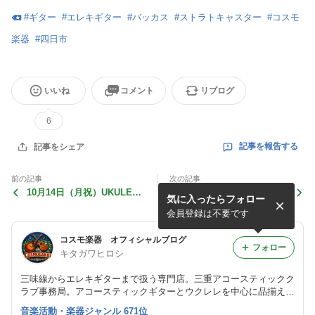
#
ギター
#
エレキギター
#
バッカス
#
ストラトキャスター
#
コスモ
楽器
#
四日市
いいね
コメント
リブログ
6
記事を報告する
記事をシェア
前の記事
次の記事
10月14日（月祝）UKULELE
Aria ProII RSB-42AR SBL
気に入ったらフォロー
STATION
会員登録は不要です
コスモ楽器 オフィシャルブログ
フォロー
キタガワヒロシ
三味線からエレキギターまで扱う専門店。三重アコースティックク
ラブ事務局。アコースティックギターとウクレレを中心に品揃えし
ています。楽器の上手な選び方からおもしろ情報をご紹介していき
音楽活動・楽器ジャンル 671位