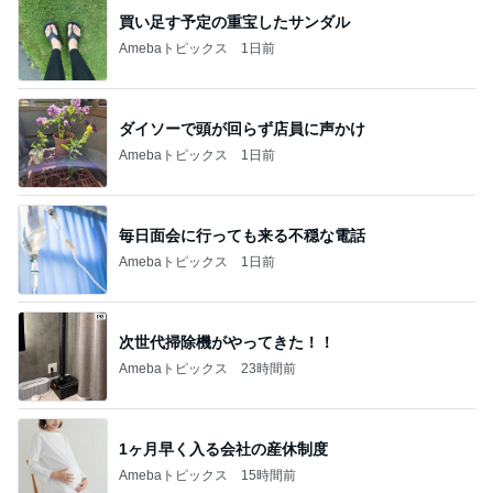
1
1
おうちと暮らしのレシ
「吉田さんちのフ
ピ 〜HOME&LIFE〜
リー日記」Powere
y Ameba 吉田さ
yuki (ドキ子）
吉田さんファミリー
ミリーオフィシャ
ログ
2
2
ほんとうに必要な物し
☆やまあこ☆さん
か持たない暮らし◆Ke
ィズニー日記
ep Life Simple◆〜イ
yukiko
☆やまあこ☆
ンテリアのきろく〜
3
3
１００均・カルディ大
日々是甘露2〜デ
好き！食いしん坊☆き
ー風味〜
らりん☆のブログ
☆きらりん☆
甘露
もっと見る
オフィシャルブロガーランキング
総合ランキング
すべて見る
1
2
3