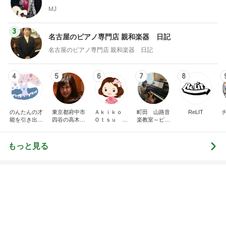
ダイソーで頭が回らず店員に声かけ
Amebaトピックス
1日前
毎日面会に行っても来る不穏な電話
Amebaトピックス
1日前
次世代掃除機がやってきた！！
Amebaトピックス
23時間前
1ヶ月早く入る会社の産休制度
Amebaトピックス
15時間前