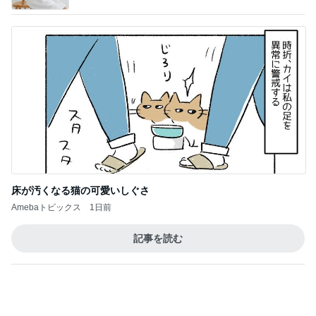
市川團十郎白
小林麻央
だいたひかる
桃
クロ
猿
急上昇ランキング
すべて見る
1
2
3
4
5
EBiDAN 39&Ki
高山善廣
こいたん
島倉りか
つばきファク
DS
トリー
新登場ランキング
すべて見る
1
2
3
4
5
BEYOOOOO
島倉りか
ゆうこりん
石 安伊
蒼井心音
NDS