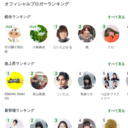
最近の楽しみは自分用のおつまみ
Amebaトピックス
14時間前
横浜SOGOうまいもの大会
nanaオフィシャルブログ Powered by Ameba
11日前
贅沢盛り合わせとぷりぷりの海老
Amebaトピックス
1日前
2026/07/28(K) 4本
何でかな？何でだろ？
11日前