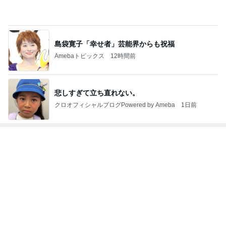
Amebaトピックス
12時間前
悲しすぎて立ち直れない。
クロオフィシャルブログPowered by Ameba
1日前
ジャンルランキング
音楽活動・楽器
14,299人参加中
1
ライブプロ イベント情報
ライブプロ イベント情報
2
morishigejuichi11のブログ
MJ
3
名古屋のピアノ専門店 親和楽器 日記
名古屋のピアノ専門店 親和楽器 日記