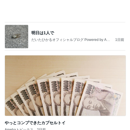
假屋崎省吾 見事な建長寺のハス
Amebaトピックス
1日前
今日の服装 ブログ読んでくれてて嬉しい瞬間。
桃オフィシャルブログ Powered by Ameba
1日前
100均品でスーツケースの迷子ゼロ
Amebaトピックス
15時間前
私達が何も言えなくなる事を楽しみにしていまー
す｡
最後の悪あがき
2日前