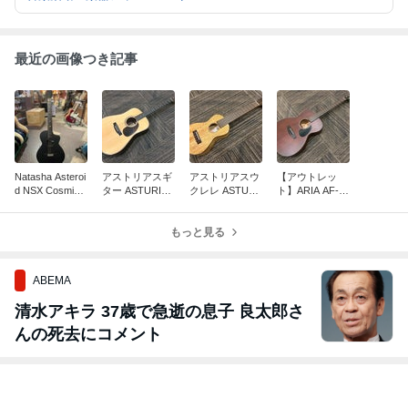
ます。
最近の画像つき記事
Natasha Asteroi
アストリアスギ
アストリアスウ
【アウトレッ
d NSX Cosmic
ター ASTURIAS
クレレ ASTURI
ト】ARIA AF-10
Black 最新スマ
D.Custom 入荷
AS Tiny Concert
1MHE N マホガ
ートギター 再入
しました。
Mango LTD
ニーボディー、
荷
もっと見る
フォークサイズ
エレアコ
ABEMA
清水アキラ 37歳で急逝の息子 良太郎さ
んの死去にコメント