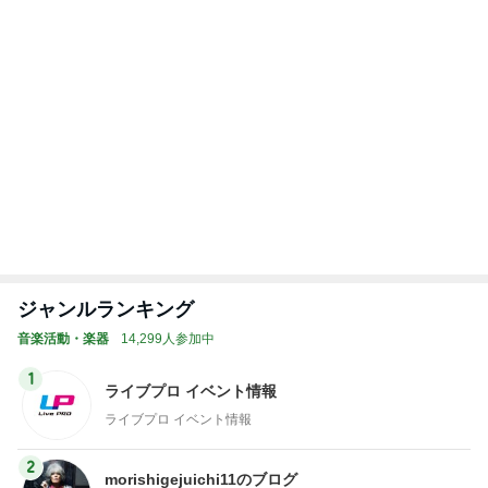
4
5
6
7
8
のんたんの才
東京都府中市
Ａｋｉｋｏ
町田 山路音
ReLIT
能を引き出す
四谷の高木久
Ｏｔｓｕ ピ
楽教室～ピア
ピアノレッス
美子ピアノ教
アノプログ
ノ・ソルフェ
ン｜練習ノウ
室のブログ
ージュ・リト
ハウ発信＆ア
ミック
もっと見る
レンジ楽譜販
売中【山梨】
買い足す予定の重宝したサンダル
Amebaトピックス
1日前