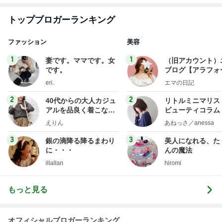
1
1
妻です。ママです。女
（旧アカウント）
です。
ブログ【アラフォ
社売却セカンドラ
eri.
エマの日記
フ】
2
2
40代からの大人カジュ
リトルミニマリス
アルを品良く着こなす
ビューティコラム 
ファッションブログ
little minimalist'
えりん
あねっさ／anessa
uty colum
3
3
銀の滴降る降るまわり
美人になれる、た
に・・・
んの魔法
illallan
hiromi
もっと見る
オフィシャルブロガーランキング
総合ランキング
すべて見る
1
2
3