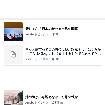
若乃花 食べやすさを考えたそうめん
Amebaトピックス
1日前
業務用アイスどこに売ってる？ロッテやタカナシ等
安い市販の2リットルアイスは業務スーパーやシャ
トレ
AKO | Smart Life
8日前
この人の言う子どもたちに入った娘
Amebaトピックス
1日前
今日の服装 ブログ読んでくれてて嬉しい瞬間。