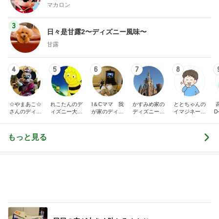
4
5
6
7
8
☆やまあこ☆
れこたんのデ
I＆Cママ 我
かすみめ家の
ととちゃんの
さんのディズ
ィズニー大好
が家のディズ
ディズニー大
イマジネーシ
Ꭰ
ニー日記
き♡孫4人
ニー♡ブログ
好き遠方組的
ョンタイム
ディズニー生
活
もっと見る
尻尾の穴が大きく助かるオムツ
Amebaトピックス
1日前