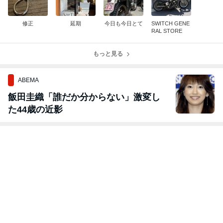
修正
延期
今日も今日とて
SWITCH GENE
RAL STORE
もっと見る
ABEMA
飯田圭織「誰だか分からない」激変し
た44歳の近影