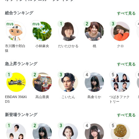
市川團十郎白
小林麻央
だいたひかる
桃
クロ
猿
急上昇ランキング
すべて見る
1
2
3
4
5
EBiDAN 39&Ki
高山善廣
こいたん
島倉りか
つばきファク
DS
トリー
新登場ランキング
すべて見る
1
2
3
4
5
BEYOOOOO
島倉りか
ゆうこりん
石 安伊
蒼井心音
NDS