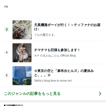
天真爛漫ボーイが行く！～ティファナのお届
け♪
3
うちの魔王さま。
チマチマも巨猫も参加します！
4
ＮＰＯ法人ねこけん Official Blog
☆東京の空と「麻布台ヒルズ」の夏休み
と。。。☆
5
Stella’s blog time to move on!
このジャンルの記事をもっと見る