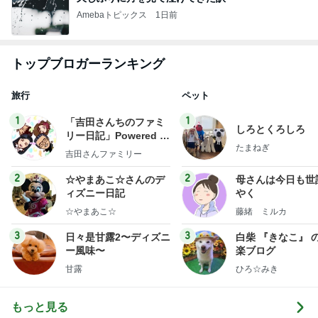
Amebaトピックス
1日前
トップブロガーランキング
旅行
ペット
1
1
「吉田さんちのファミ
しろとくろしろ
リー日記」Powered b
たまねぎ
y Ameba 吉田さんファ
吉田さんファミリー
ミリーオフィシャルブ
ログ
2
2
☆やまあこ☆さんのデ
母さんは今日も世
ィズニー日記
やく
☆やまあこ☆
藤緒 ミルカ
3
3
日々是甘露2〜ディズニ
白柴 『きなこ』 
ー風味〜
楽ブログ
甘露
ひろ☆みき
もっと見る