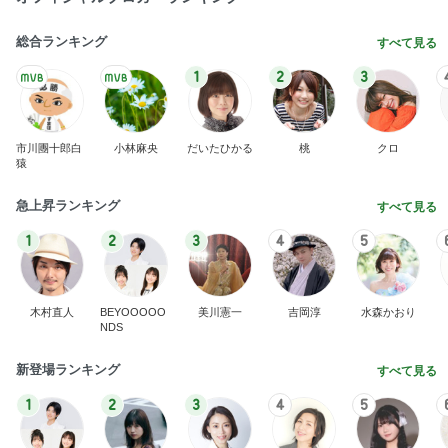
総合ランキング
すべて見る
1
2
3
市川團十郎白
小林麻央
だいたひかる
桃
クロ
猿
急上昇ランキング
すべて見る
1
2
3
4
5
木村直人
BEYOOOOO
美川憲一
吉岡淳
水森かおり
NDS
新登場ランキング
すべて見る
1
2
3
4
5