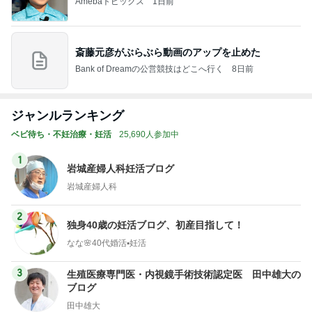
Amebaトピックス
1日前
斎藤元彦がぶらぶら動画のアップを止めた
Bank of Dreamの公営競技はどこへ行く
8日前
ジャンルランキング
ベビ待ち・不妊治療・妊活
25,690人参加中
1
岩城産婦人科妊活ブログ
岩城産婦人科
2
独身40歳の妊活ブログ、初産目指して！
なな🌸40代婚活▪️妊活
3
生殖医療専門医・内視鏡手術技術認定医 田中雄大の
ブログ
田中雄大