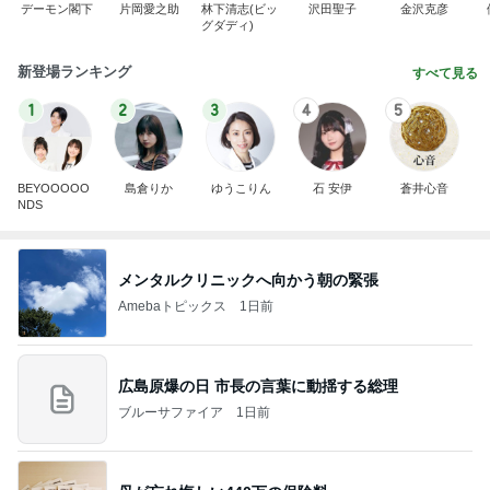
デーモン閣下
片岡愛之助
林下清志(ビッ
沢田聖子
金沢克彦
グダディ)
新登場ランキング
すべて見る
1
2
3
4
5
BEYOOOOO
島倉りか
ゆうこりん
石 安伊
蒼井心音
NDS
メンタルクリニックへ向かう朝の緊張
Amebaトピックス
1日前
広島原爆の日 市長の言葉に動揺する総理
ブルーサファイア
1日前