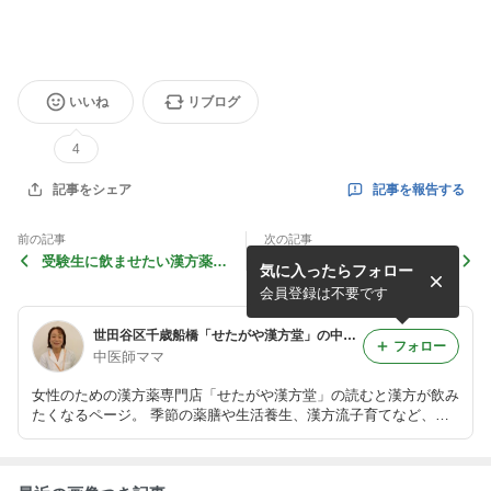
いいね
リブログ
4
記事を報告する
記事をシェア
前の記事
次の記事
受験生に飲ませたい漢方薬ベ
疲れ目、ドライアイの漢方薬
気に入ったらフォロー
スト５！
会員登録は不要です
世田谷区千歳船橋「せたがや漢方堂」の中医師ママのブログ
フォロー
中医師ママ
女性のための漢方薬専門店「せたがや漢方堂」の読むと漢方が飲み
たくなるページ。 季節の薬膳や生活養生、漢方流子育てなど、日
常生活に取り入れたい東洋医学の知恵をお伝えします。 今よりも
っと健康になりたいあなたに！