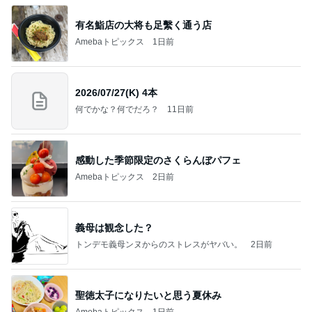
有名鮨店の大将も足繫く通う店
Amebaトピックス
1日前
2026/07/27(K) 4本
何でかな？何でだろ？
11日前
感動した季節限定のさくらんぼパフェ
Amebaトピックス
2日前
義母は観念した？
トンデモ義母ンヌからのストレスがヤバい。
2日前
聖徳太子になりたいと思う夏休み
Amebaトピックス
1日前