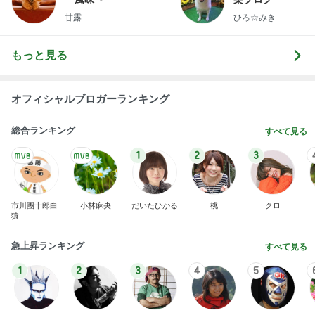
甘露
ひろ☆みき
もっと見る
オフィシャルブロガーランキング
総合ランキング
すべて見る
1
2
3
市川團十郎白
小林麻央
だいたひかる
桃
クロ
猿
急上昇ランキング
すべて見る
1
2
3
4
5