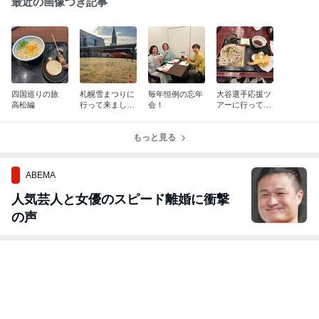
最近の画像つき記事
四国巡りの旅
札幌雪まつりに
毎年恒例の忘年
大谷選手応援ツ
高松編
行って来まし
会！
アーに行ってき
た！
ました！
もっと見る
ABEMA
人気芸人と女優のスピード離婚に衝撃
の声