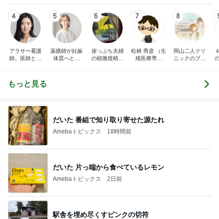
4
5
6
7
8
アラサー看護
薬膳師が妊娠
崖っぷち夫婦
松林 秀彦 （生
岡山二人クリ
師。医師と婚
体質へと導
の顕微授精日
殖医療専門
ニックのブロ
約。
く！赤ちゃん
記
医）のブログ
グです
とあなたを繋
ぐ妊活
もっと見る
だいた 番組で知り取り寄せた源たれ
Amebaトピックス
18時間前
だいた 片っ端から食べているレモン
Amebaトピックス
2日前
駅舎を埋め尽くすピンクの切符