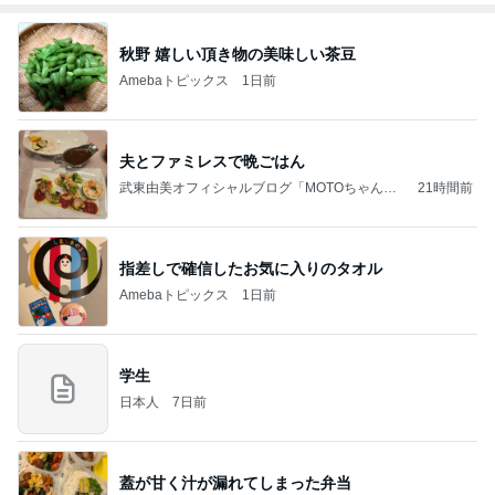
秋野 嬉しい頂き物の美味しい茶豆
Amebaトピックス
1日前
夫とファミレスで晩ごはん
武東由美オフィシャルブログ「MOTOちゃんと
21時間前
のはっぴぃな毎日」Powered by Ameba
指差しで確信したお気に入りのタオル
Amebaトピックス
1日前
学生
日本人
7日前
蓋が甘く汁が漏れてしまった弁当