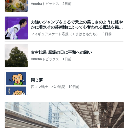
Amebaトピックス
2日前
力強いジャンプをまるで天上の美しさのように軽や
かに着氷その芸術性によって心奪われる魔法を織り
なす
フィギュアスケート応援（くまはともだち）
1日前
古村比呂 原爆の日に平和への願い
Amebaトピックス
1日前
同じ夢
四コマ戦士 パパ戦記
10日前