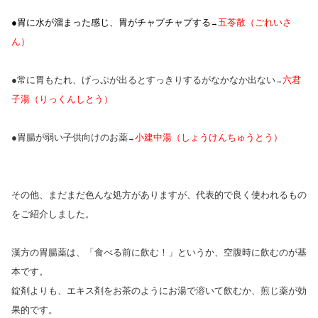
●胃に水が溜まった感じ、胃がチャプチャプする
五苓散（ごれいさ
→
ん）
●常に胃もたれ、げっぷが出るとすっきりするがなかなか出ない
六君
→
子湯（りっくんしとう）
●胃腸が弱い子供向けのお薬
小建中湯（しょうけんちゅうとう）
→
その他、まだまだ色んな処方がありますが、代表的で良く使われるもの
をご紹介しました。
漢方の胃腸薬は、「食べる前に飲む！」というか、空腹時に飲むのが基
本です。
錠剤よりも、エキス剤をお茶のようにお湯で溶いて飲むか、煎じ薬が効
果的です。