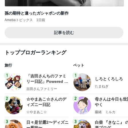
孫の期待と違ったガシャポンの新作
Amebaトピックス
1日前
記事を読む
トップブロガーランキング
旅行
ペット
1
1
「吉田さんちのファミ
しろとくろしろ
リー日記」Powered b
たまねぎ
y Ameba 吉田さんファ
吉田さんファミリー
ミリーオフィシャルブ
ログ
2
2
☆やまあこ☆さんのデ
母さんは今日も世
ィズニー日記
やく
☆やまあこ☆
藤緒 ミルカ
3
3
日々是甘露2〜ディズニ
白柴 『きなこ』 
ー風味〜
楽ブログ