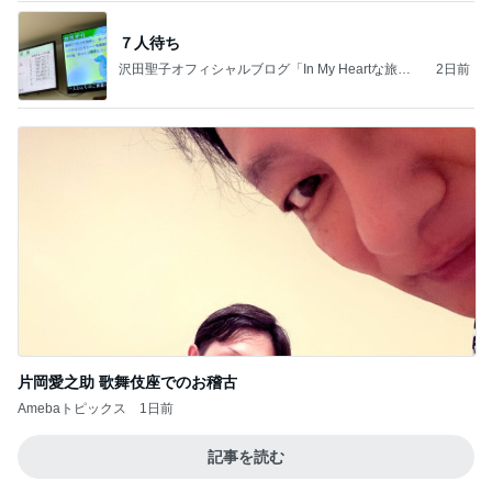
７人待ち
沢田聖子オフィシャルブログ「In My Heartな旅日
2日前
記」by Ameba
片岡愛之助 歌舞伎座でのお稽古
Amebaトピックス
1日前
記事を読む