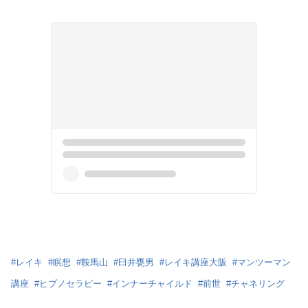
#
レイキ
#
瞑想
#
鞍馬山
#
臼井甕男
#
レイキ講座大阪
#
マンツーマン
講座
#
ヒプノセラピー
#
インナーチャイルド
#
前世
#
チャネリング