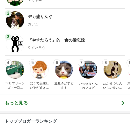
アッキー
2
デカ盛りんぐ
ガデュ
3
『やすたろう』的 食の備忘録
やすたろう
4
5
6
7
8
下町マリーン
安くて美味し
道産子どすど
いもっちゃん
たかまつせん
ズ・一口馬
い物が好き☆
す！
のブログ
いちの食い散
主・立ち飲
彡
らかし日記
み・立ち食い
そば
もっと見る
トップブロガーランキング