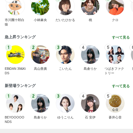
市川團十郎白
小林麻央
だいたひかる
桃
クロ
猿
急上昇ランキング
すべて見る
1
2
3
4
5
EBiDAN 39&Ki
高山善廣
こいたん
島倉りか
つばきファク
DS
トリー
新登場ランキング
すべて見る
1
2
3
4
5
BEYOOOOO
島倉りか
ゆうこりん
石 安伊
蒼井心音
NDS