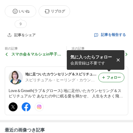
いいね
リブログ
9
記事を報告する
記事をシェア
前の記事
次の記事
スマホ会＆マルシェin甲子園
レイキ交流会大阪2026年6月
気に入ったらフォロー
口
のお知らせ
会員登録は不要です
地に足ついたカウンセリング＆スピリチュアル ～Love＆Growth～
フォロー
スピリチュアル・ヒーリング・カウンセラー青枝 樹(いつき)
Love＆Growth(ラブ＆グロース) 地に足付いたカウンセリング＆ス
ピリチュアルで あなたの中に眠る愛を輝かせ、 人生を大きく飛躍
させる成長を！ ヒプノセラピー・チャネリング・レイキ 個人セッ
ションとマンツーマンの養成講座
最近の画像つき記事