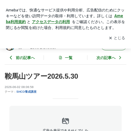
鞍馬山、レイキ、レイキ講座大阪 | 地に足ついたカウンセリン
グ＆スピリチュアル ～Love＆Growth～
アプリをダウンロードして
ブログの更新通知
を受け取りまし
開く
ょう。
地に足ついたカウンセリング＆スピリチュア
フォロー
ル ～Love＆Growth～
前の記事へ
一覧
次の記事へ
鞍馬山ツアー2026.5.30
2026-06-02 08:06:58
テーマ：
SHCO養成講座
広告を表示できませんでした