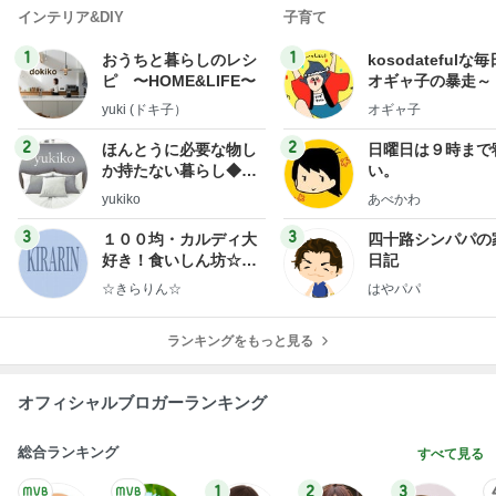
インテリア&DIY
子育て
1
1
おうちと暮らしのレシ
kosodatefulな毎
ピ 〜HOME&LIFE〜
オギャ子の暴走～
yuki (ドキ子）
オギャ子
2
2
ほんとうに必要な物し
日曜日は９時まで
か持たない暮らし◆Ke
い。
ep Life Simple◆〜イ
yukiko
あべかわ
ンテリアのきろく〜
3
3
１００均・カルディ大
四十路シンパパの
好き！食いしん坊☆き
日記
らりん☆のブログ
☆きらりん☆
はやパパ
ランキングをもっと見る
オフィシャルブロガーランキング
総合ランキング
すべて見る
1
2
3