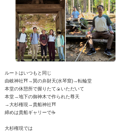
ルートはいつもと同じ
由岐神社⛩️→巽の弁財天(水琴窟)→転輪堂
本堂の休憩所で握りたて🍙いただいて
本堂→地下の御神木で作られた尊天
→大杉権現→貴船神社⛩️
締めは貴船ギャリーで☕️
大杉権現では