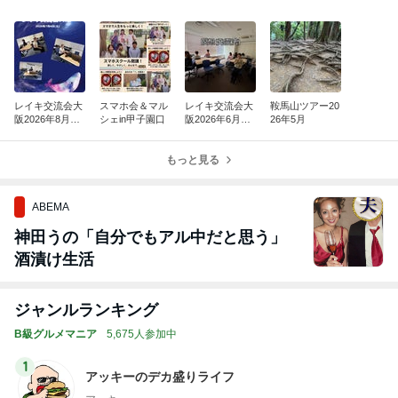
レイキ交流会大
スマホ会＆マル
レイキ交流会大
鞍馬山ツアー20
阪2026年8月の
シェin甲子園口
阪2026年6月の
26年5月
お知らせ
お知らせ
もっと見る
ABEMA
神田うの「自分でもアル中だと思う」
酒漬け生活
ジャンルランキング
B級グルメマニア
5,675人参加中
1
アッキーのデカ盛りライフ