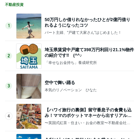
不動産投資
50万円しか借りれなかったひとが2億円借り
れるようになったコツ
1
パート主婦、"戸建て大家さん"はじめました！
埼玉県賃貸中戸建て398万円利回り21.1%物件
の紹介です‼ (^^♪
2
「幸せなお金持ち」養成研究所
空中で舞い踊る
3
本気のリノベーション ひなた
【ハワイ旅行の裏側】留守番息子の食費も込
み！ママのポケットマネーから出すリアル旅
4
費予算
〜英国式紅茶・住まい・お金の教室〜不動産会社＆
紅茶教室