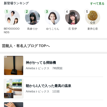
新登場ランキング
すべて見る
1
2
3
4
5
BEYOOOOO
島倉りか
ゆうこりん
石 安伊
蒼井心音
NDS
芸能人・有名人ブログ TOPへ
神がかってる掃除機
Amebaトピックス
7時間前
朝から1人で入った最高の温泉
Amebaトピックス
1日前