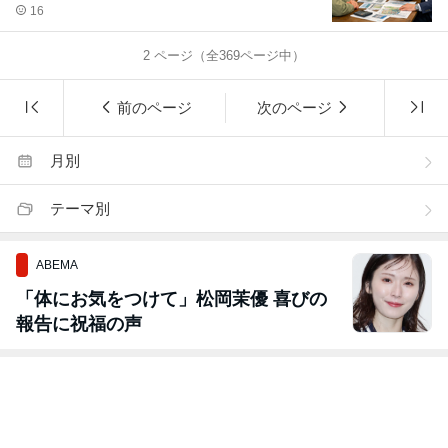
16
2
ページ（全
369
ページ中）
前のページ
次のページ
月別
テーマ別
ABEMA
「体にお気をつけて」松岡茉優 喜びの
報告に祝福の声