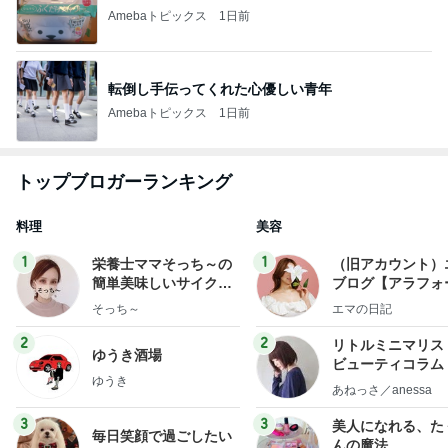
Amebaトピックス
1日前
転倒し手伝ってくれた心優しい青年
Amebaトピックス
1日前
トップブロガーランキング
料理
美容
1
1
栄養士ママそっち～の
（旧アカウント）
簡単美味しいサイクル
ブログ【アラフォ
献立
社売却セカンドラ
そっち～
エマの日記
フ】
2
2
リトルミニマリス
ゆうき酒場
ビューティコラム 
ゆうき
little minimalist'
あねっさ／anessa
uty colum
3
3
美人になれる、た
毎日笑顔で過ごしたい
んの魔法