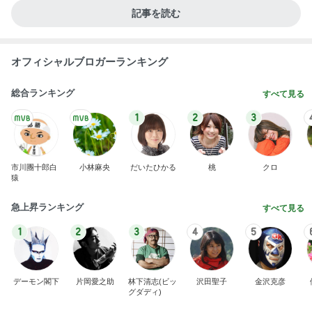
記事を読む
オフィシャルブロガーランキング
総合ランキング
すべて見る
1
2
3
市川團十郎白
小林麻央
だいたひかる
桃
クロ
猿
急上昇ランキング
すべて見る
1
2
3
4
5
デーモン閣下
片岡愛之助
林下清志(ビッ
沢田聖子
金沢克彦
グダディ)