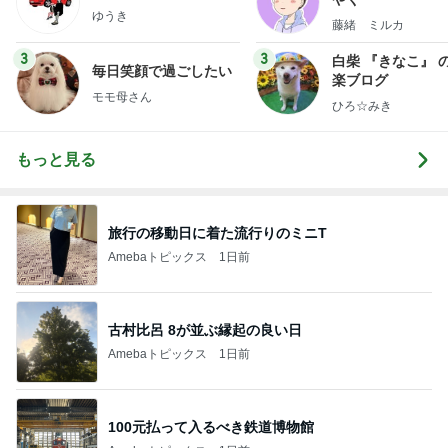
ゆうき
藤緒 ミルカ
3
3
白柴 『きなこ』 
毎日笑顔で過ごしたい
楽ブログ
モモ母さん
ひろ☆みき
もっと見る
旅行の移動日に着た流行りのミニT
Amebaトピックス
1日前
古村比呂 8が並ぶ縁起の良い日
Amebaトピックス
1日前
100元払って入るべき鉄道博物館