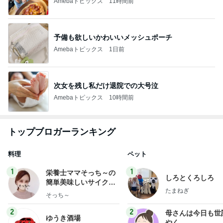
Amebaトピックス
11時間前
予備も欲しいかわいいメッシュポーチ
Amebaトピックス
1日前
次女を残し私だけ退院での大号泣
Amebaトピックス
10時間前
トップブロガーランキング
料理
ペット
1
1
栄養士ママそっち～の
しろとくろしろ
簡単美味しいサイクル
たまねぎ
献立
そっち～
2
2
母さんは今日も世
ゆうき酒場
やく