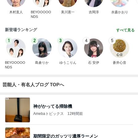
木村直人
BEYOOOOO
美川憲一
吉岡淳
水森かおり
NDS
新登場ランキング
すべて見る
1
2
3
4
5
BEYOOOOO
島倉りか
ゆうこりん
石 安伊
蒼井心音
NDS
芸能人・有名人ブログ TOPへ
神がかってる掃除機
Amebaトピックス
12時間前
期間限定のガッツリ濃厚ラーメン