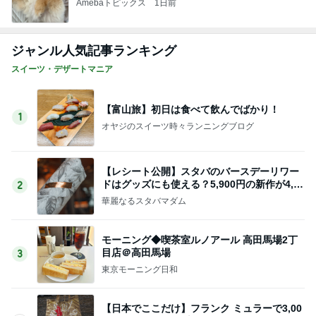
Amebaトピックス
1日前
ジャンル人気記事ランキング
スイーツ・デザートマニア
【富山旅】初日は食べて飲んでばかり！
1
オヤジのスイーツ時々ランニングブログ
【レシート公開】スタバのバースデーリワー
ドはグッズにも使える？5,900円の新作が4,88
2
1円に
華麗なるスタバマダム
モーニング◆喫茶室ルノアール 高田馬場2丁
目店＠高田馬場
3
東京モーニング日和
【日本でここだけ】フランク ミュラーで3,00