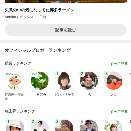
失意の中の気になってた博多ラーメン
Amebaトピックス
1日前
記事を読む
オフィシャルブロガーランキング
総合ランキング
すべて見る
1
2
3
市川團十郎白
小林麻央
だいたひかる
桃
クロ
猿
急上昇ランキング
すべて見る
1
2
3
4
5