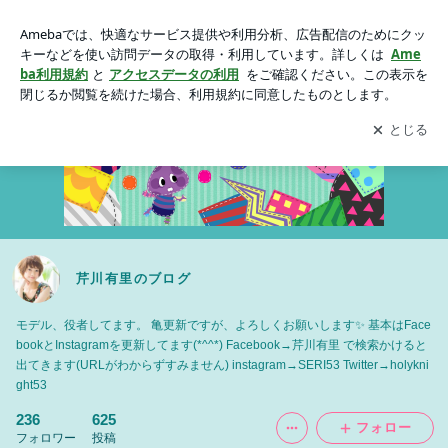
芹川有里のブログ
アプリをダウンロードして
ブログの更新通知
を受け取りまし
開く
ょう。
芹川有里のブログ
モデル、役者してます。 亀更新ですが、よろしくお願いします✨ 基本はFace
bookとInstagramを更新してます(*^^*) Facebook→芹川有里 で検索かけると
出てきます(URLがわからずすみません) instagram→SERI53 Twitter→holykni
ght53
236
625
フォロー
フォロワー
投稿