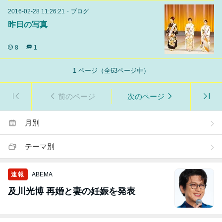
2016-02-28 11:26:21
・
ブログ
昨日の写真
8
1
1
ページ（全
63
ページ中）
前のページ
次のページ
月別
テーマ別
速報
ABEMA
及川光博 再婚と妻の妊娠を発表