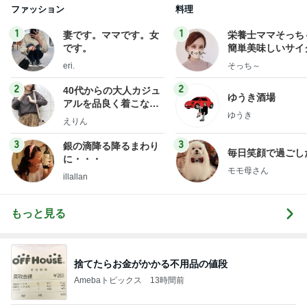
ファッション
料理
1
1
妻です。ママです。女
栄養士ママそっち
です。
簡単美味しいサイ
献立
eri.
そっち～
2
2
40代からの大人カジュ
ゆうき酒場
アルを品良く着こなす
ゆうき
ファッションブログ
えりん
3
3
銀の滴降る降るまわり
毎日笑顔で過ごし
に・・・
モモ母さん
illallan
もっと見る
捨てたらお金がかかる不用品の値段
Amebaトピックス
13時間前