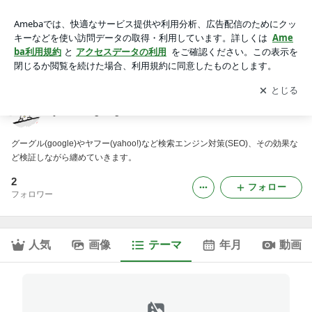
バックワードリンクの確保｜yahooとgoogle日和見日記
アプリをダウンロードして
ブログの更新通知
を受け取りまし
開く
ょう。
yahooとgoogle日和見日記
グーグル(google)やヤフー(yahoo!)など検索エンジン対策(SEO)、その効果な
ど検証しながら纏めていきます。
2
フォロー
フォロワー
人気
画像
テーマ
年月
動画