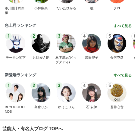
市川團十郎白
小林麻央
だいたひかる
桃
クロ
猿
急上昇ランキング
すべて見る
1
2
3
4
5
デーモン閣下
片岡愛之助
林下清志(ビッ
沢田聖子
金沢克彦
グダディ)
新登場ランキング
すべて見る
1
2
3
4
5
BEYOOOOO
島倉りか
ゆうこりん
石 安伊
蒼井心音
NDS
芸能人・有名人ブログ TOPへ