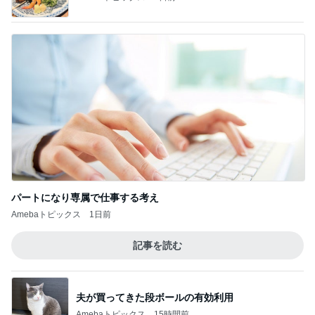
パートになり専属で仕事する考え
Amebaトピックス
1日前
記事を読む
夫が買ってきた段ボールの有効利用
Amebaトピックス
15時間前
ジャンル人気記事ランキング
ディズニーレポ
モアナと伝説の海（実写版）観てきた感想
（感想でネタバレあり）
1
「吉田さんちのファミリー日記」Powered by Ame