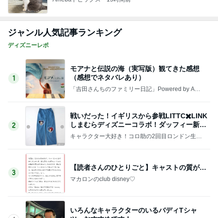
ba 吉田さんファミリーオフィシャルブログ
戦いだった！イギリスから参戦LITTC✖️LINK
しまむらディズニーコラボ！ダッフィー新商
2
品の話
キャラクター大好き！コロ助の2回目ロンドン生活
にっき★
【読者さんのひとりごと】キャストの質が…
3
マカロンのclub disney♡
いろんなキャラクターのいるバディTシャ
ツ、おすすめです！
4
「吉田さんちのファミリー日記」Powered by Ame
ba 吉田さんファミリーオフィシャルブログ
〜新横浜駅をぶらり〜
5
☆やまあこ☆さんのディズニー日記
このジャンルの記事をもっと見る