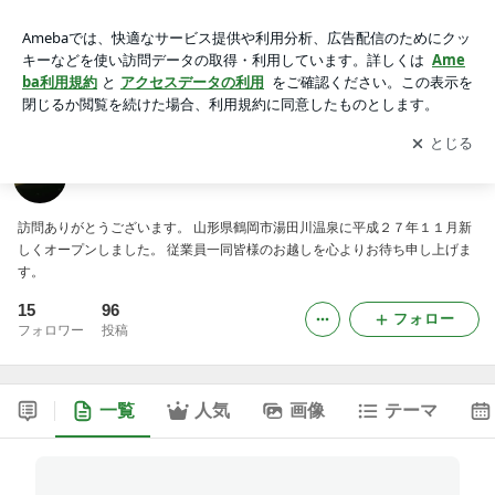
湯田川温泉 仙荘 湯田川
アプリをダウンロードして
ブログの更新通知
を受け取りまし
開く
ょう。
湯田川温泉 仙荘 湯田川
訪問ありがとうございます。 山形県鶴岡市湯田川温泉に平成２７年１１月新
しくオープンしました。 従業員一同皆様のお越しを心よりお待ち申し上げま
す。
15
96
フォロー
フォロワー
投稿
一覧
人気
画像
テーマ