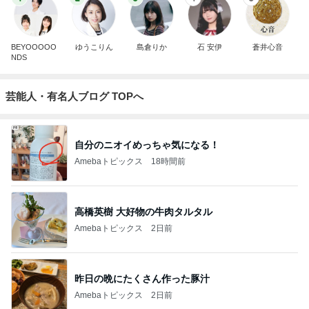
BEYOOOOO
ゆうこりん
島倉りか
石 安伊
蒼井心音
NDS
芸能人・有名人ブログ TOPへ
自分のニオイめっちゃ気になる！
Amebaトピックス
18時間前
高橋英樹 大好物の牛肉タルタル
Amebaトピックス
2日前
昨日の晩にたくさん作った豚汁
Amebaトピックス
2日前