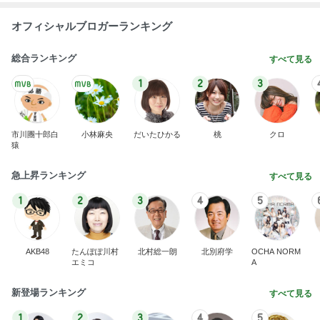
オフィシャルブロガーランキング
総合ランキング
すべて見る
1
2
3
市川團十郎白
小林麻央
だいたひかる
桃
クロ
猿
急上昇ランキング
すべて見る
1
2
3
4
5
AKB48
たんぽぽ川村
北村総一朗
北別府学
OCHA NORM
エミコ
A
新登場ランキング
すべて見る
1
2
3
4
5