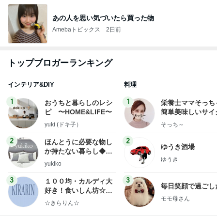
あの人を思い気づいたら買った物
Amebaトピックス
2日前
トップブロガーランキング
インテリア&DIY
料理
1
1
おうちと暮らしのレシ
栄養士ママそっち
ピ 〜HOME&LIFE〜
簡単美味しいサイ
献立
yuki (ドキ子）
そっち～
2
2
ほんとうに必要な物し
ゆうき酒場
か持たない暮らし◆Ke
ゆうき
ep Life Simple◆〜イ
yukiko
ンテリアのきろく〜
3
3
１００均・カルディ大
毎日笑顔で過ごし
好き！食いしん坊☆き
モモ母さん
らりん☆のブログ
☆きらりん☆