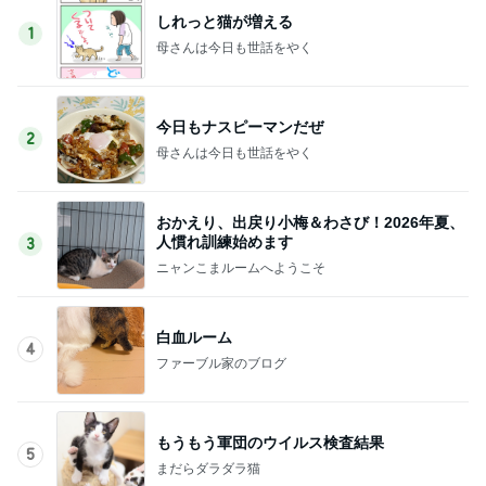
しれっと猫が増える
1
母さんは今日も世話をやく
今日もナスピーマンだぜ
2
母さんは今日も世話をやく
おかえり、出戻り小梅＆わさび！2026年夏、
人慣れ訓練始めます
3
ニャンこまルームへようこそ
白血ルーム
4
ファーブル家のブログ
もうもう軍団のウイルス検査結果
5
まだらダラダラ猫