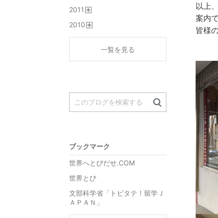
開
以上
2011
く
開
案内
2010
く
皆様
開
く
一覧を見る
ブックマーク
世界へとびだせ.COM
世界とび
文部科学省「トビタテ！留学Ｊ
ＡＰＡＮ」