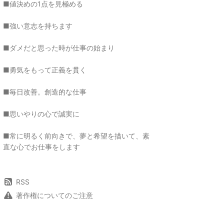
■値決めの1点を見極める
■強い意志を持ちます
■ダメだと思った時が仕事の始まり
■勇気をもって正義を貫く
■毎日改善。創造的な仕事
■思いやりの心で誠実に
■常に明るく前向きで、夢と希望を描いて、素
直な心でお仕事をします
RSS
著作権についてのご注意