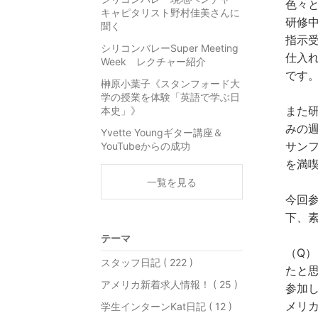
色々
キャピタリスト野村佳美さんに
研修
聞く
指示
シリコンバレーSuper Meeting
仕入
Week レクチャー紹介
です
榊原小葉子《スタンフォード大
学の授業を体験「英語で学ぶ日
また
本史」》
みの
Yvette Youngギター講座＆
サン
YouTubeからの成功
を満
一覧を見る
今回
下、
テーマ
（Q
スタッフ日記 ( 222 )
たと
アメリカ新着求人情報！ ( 25 )
参加
メリ
学生インターンKat日記 ( 12 )