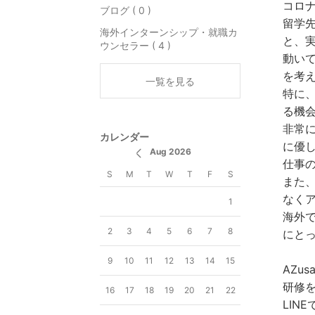
コロ
ブログ ( 0 )
留学先
海外インターンシップ・就職カ
と、
ウンセラー ( 4 )
動い
を考
一覧を見る
特に
る機
非常
カレンダー
に優
Aug 2026
仕事
S
M
T
W
T
F
S
また
なく
1
海外
2
3
4
5
6
7
8
にと
9
10
11
12
13
14
15
AZu
研修
16
17
18
19
20
21
22
LIN