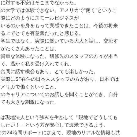
ナに対する不安はそこまでなかった。
の大学では体験できない、アメリカで"働く"というこ
実際にどのようにスモールビジネスが
ているのかを身をもって実感できたことは、今後の将来
える上でとても有意義だったと感じる。
、学生ではなく、実際に働いている大人と話し、交流す
会がたくさんあったことは、
に貴重な体験になった。研修先のスタッフの方々が本当
しく、温かく私を受け入れてくれ、
の合間に話す機会もあり、とても楽しかった。
、実際にSF在住の日本人スタッフの方がおり、日本では
アメリカで働くということ、
でのキャリアについてのお話しを聞くことができ、自分
っても大きな刺激になった。
saは現地法人という強みを生かして「現地でどうしても
をしたい！」という方が安心して渡米できるよう、
Eでの24時間サポートに加えて、現地のリアルな情報も共