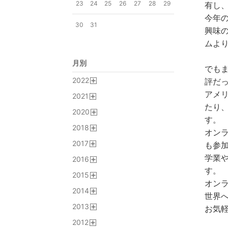
23
24
25
26
27
28
29
有し
今年
30
31
興味の
ムよ
月別
でも
2022
評だ
開
アメリ
2021
く
開
たり
2020
く
す。
開
2018
く
オン
開
2017
く
も参
開
学業
2016
く
開
す。
2015
く
オン
開
2014
く
世界へ
開
2013
く
お気
開
2012
く