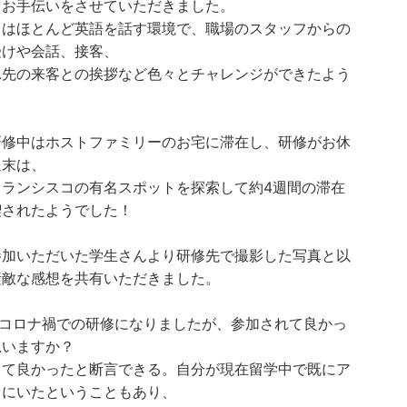
とお手伝いをさせていただきました。
中はほとんど英語を話す環境で、職場のスタッフからの
受けや会話、接客、
れ先の来客との挨拶など色々とチャレンジができたよう
。
研修中はホストファミリーのお宅に滞在し、研修がお休
週末は、
フランシスコの有名スポットを探索して約4週間の滞在
喫されたようでした！
参加いただいた学生さんより研修先で撮影した写真と以
素敵な感想を共有いただきました。
）コロナ禍での研修になりましたが、参加されて良かっ
思いますか？
して良かったと断言できる。自分が現在留学中で既にア
カにいたということもあり、