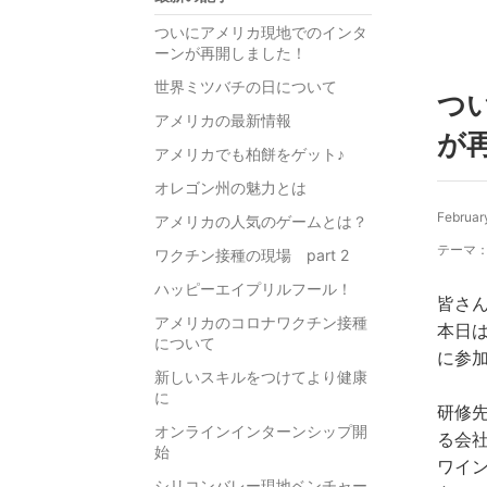
ついにアメリカ現地でのインタ
ーンが再開しました！
世界ミツバチの日について
つ
アメリカの最新情報
が
アメリカでも柏餅をゲット♪
オレゴン州の魅力とは
Februar
アメリカの人気のゲームとは？
テーマ
ワクチン接種の現場 part 2
ハッピーエイプリルフール！
皆さ
アメリカのコロナワクチン接種
本日
について
に参
新しいスキルをつけてより健康
に
研修
オンラインインターンシップ開
る会
始
ワイ
シリコンバレー現地ベンチャー