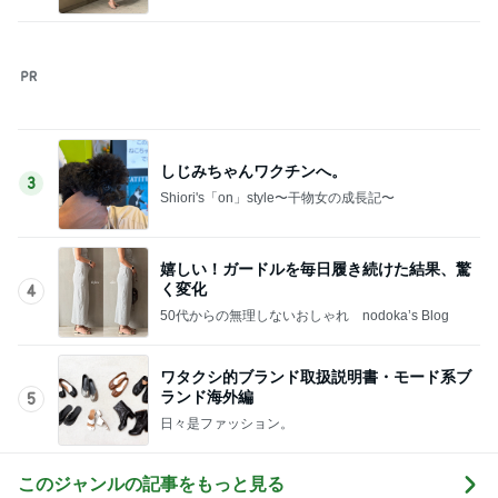
しじみちゃんワクチンへ。
3
Shiori's「on」style〜干物女の成長記〜
嬉しい！ガードルを毎日履き続けた結果、驚
く変化
4
50代からの無理しないおしゃれ nodoka’s Blog
ワタクシ的ブランド取扱説明書・モード系ブ
ランド海外編
5
日々是ファッション。
このジャンルの記事をもっと見る
レジェンド松下のなんでもプレゼン！
Amebaトピックス
2時間前