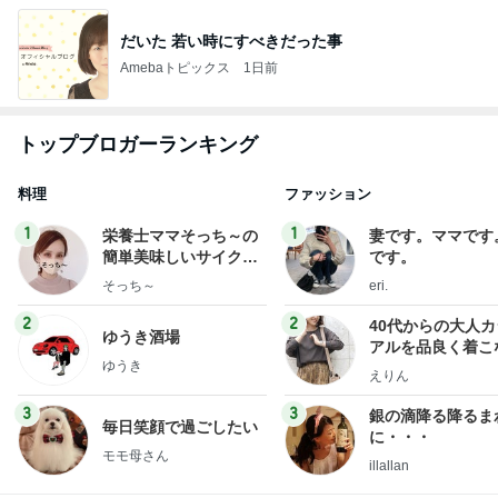
だいた 若い時にすべきだった事
Amebaトピックス
1日前
トップブロガーランキング
料理
ファッション
1
1
栄養士ママそっち～の
妻です。ママです
簡単美味しいサイクル
です。
献立
そっち～
eri.
2
2
40代からの大人
ゆうき酒場
アルを品良く着こ
ゆうき
ファッションブロ
えりん
3
3
銀の滴降る降るま
毎日笑顔で過ごしたい
に・・・
モモ母さん
illallan