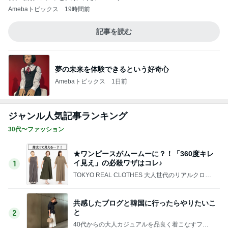
夢の未来を体験できるという好奇心
Amebaトピックス
1日前
ジャンル人気記事ランキング
30代〜ファッション
★ワンピースがムームーに？！「360度キレ
イ見え」の必殺ワザはコレ♪
1
TOKYO REAL CLOTHES 大人世代のリアルクロー
ズ
共感したブログと韓国に行ったらやりたいこ
と
2
40代からの大人カジュアルを品良く着こなすファ
ッションブログ