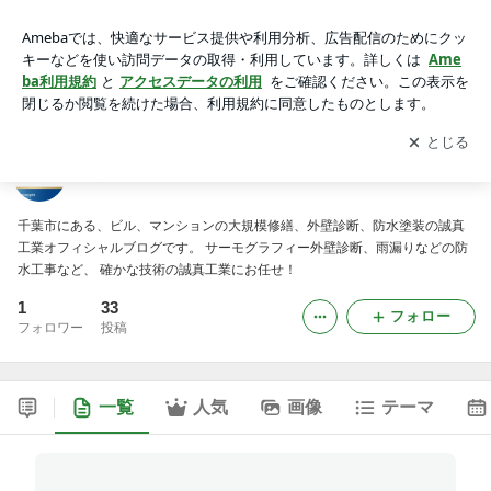
誠真工業のブログ
アプリをダウンロードして
ブログの更新通知
を受け取りまし
開く
ょう。
誠真工業のブログ
千葉市にある、ビル、マンションの大規模修繕、外壁診断、防水塗装の誠真
工業オフィシャルブログです。 サーモグラフィー外壁診断、雨漏りなどの防
水工事など、 確かな技術の誠真工業にお任せ！
1
33
フォロー
フォロワー
投稿
一覧
人気
画像
テーマ