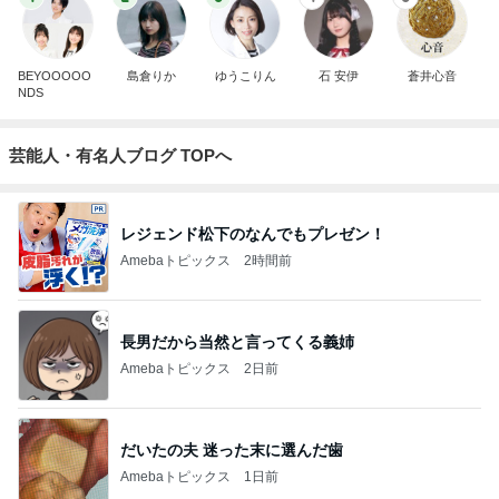
BEYOOOOO
島倉りか
ゆうこりん
石 安伊
蒼井心音
NDS
芸能人・有名人ブログ TOPへ
レジェンド松下のなんでもプレゼン！
Amebaトピックス
2時間前
長男だから当然と言ってくる義姉
Amebaトピックス
2日前
だいたの夫 迷った末に選んだ歯
Amebaトピックス
1日前