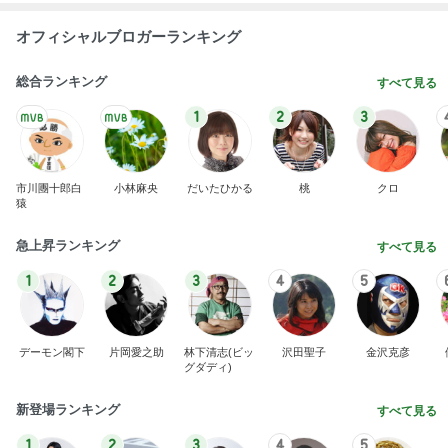
オフィシャルブロガーランキング
総合ランキング
すべて見る
1
2
3
市川團十郎白
小林麻央
だいたひかる
桃
クロ
猿
急上昇ランキング
すべて見る
1
2
3
4
5
デーモン閣下
片岡愛之助
林下清志(ビッ
沢田聖子
金沢克彦
グダディ)
新登場ランキング
すべて見る
1
2
3
4
5