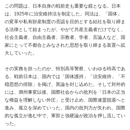
この問題は、日本自身の戦前史も重要な鏡となる。日本
は、1925年に治安維持法を制定した。同法は、「国体」
の変革や私有財産制度の否認を目的とする結社を取り締ま
る法律として始まったが、やがて共産主義者だけでなく、
社会主義者、自由主義者、宗教者、学者、言論人など、国
家にとって不都合とみなされた思想を取り締まる装置へ拡
大していった。
その実務を担ったのが、特別高等警察、いわゆる特高であ
る。戦前日本は、国内では「国体護持」「治安維持」「不
穏思想の排除」を掲げ、異論を封じ込めた。そして対外的
には、満州事変以後、国際社会からの批判を「日本の正当
な権益を理解しない外圧」と受け止め、国際連盟脱退へと
進み、孤立を深めていった。国内の批判力が失われ、国際
的な孤立が進む中で、軍部と強硬論が政治を押し流してい
った。