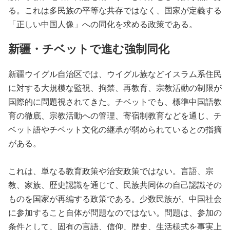
る。これは多民族の平等な共存ではなく、国家が定義する
「正しい中国人像」への同化を求める政策である。
新疆・チベットで進む強制同化
新疆ウイグル自治区では、ウイグル族などイスラム系住民
に対する大規模な監視、拘禁、再教育、宗教活動の制限が
国際的に問題視されてきた。チベットでも、標準中国語教
育の徹底、宗教活動への管理、寄宿制教育などを通じ、チ
ベット語やチベット文化の継承が弱められているとの指摘
がある。
これは、単なる教育政策や治安政策ではない。言語、宗
教、家族、歴史認識を通じて、民族共同体の自己認識その
ものを国家が再編する政策である。少数民族が、中国社会
に参加すること自体が問題なのではない。問題は、参加の
条件として、固有の言語、信仰、歴史、生活様式を事実上