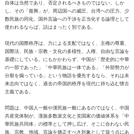
自体は当然であり、否定されるべきものではない。しか
し、その「復興」が、周辺国への威圧、台湾への圧力、少
数民族の同化、国外言論への干渉を正当化する論理として
使われるならば、話はまったく別である。
現代の国際秩序は、力による支配ではなく、主権の尊重、
国際法、民族・宗教・文化の多様性、人権、自由な言論を
基礎にしている。にもかかわらず、中国が「歴史的に中華
の一部であった」「中華民族は一体である」「外部勢力が
分裂を煽っている」という物語を優先するなら、それは未
来志向ではなく、過去の帝国的秩序を現代に持ち込む懐古
主義である。
問題は、中国人一般や漢民族一般にあるのではなく、中国
共産党体制が、漢族多数派文化と党国家の価値体系を「中
華民族共同体」の標準として押し広げ、そこに合わない民
族、宗教、地域、言論を矯正すべき対象として扱う点にあ