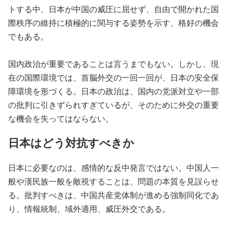
トする中、日本が中国の威圧に屈せず、自由で開かれた国
際秩序の維持に積極的に関与する姿勢を示す、格好の機会
でもある。
国内政治が重要であることは言うまでもない。しかし、現
在の国際環境では、首脳外交の一回一回が、日本の安全保
障環境を形づくる。日本の政治は、国内の党派対立や一部
の批判に引きずられすぎているが、そのために外交の重要
な機会を失ってはならない。
日本はどう対抗すべきか
日本に必要なのは、感情的な反中発言ではない。中国人一
般や漢民族一般を敵視することは、問題の本質を見誤らせ
る。批判すべきは、中国共産党体制が進める強制同化であ
り、情報統制、域外適用、威圧外交である。