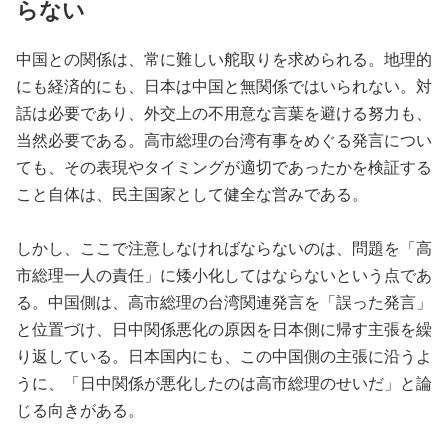
らない
中国との関係は、常に難しい舵取りを求められる。地理的
にも経済的にも、日本は中国と無関係ではいられない。対
話は必要であり、外交上の不用意な言葉を避ける努力も、
当然必要である。高市総理の台湾有事をめぐる発言につい
ても、その表現やタイミングが適切であったかを検証する
こと自体は、民主国家として健全な営みである。
しかし、ここで注意しなければならないのは、問題を「高
市総理一人の責任」に矮小化してはならないという点であ
る。中国側は、高市総理の台湾関連発言を「誤った発言」
と位置づけ、日中関係悪化の原因を日本側に帰す主張を繰
り返している。日本国内にも、この中国側の主張に沿うよ
うに、「日中関係が悪化したのは高市総理のせいだ」と論
じる向きがある。