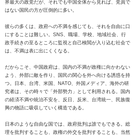
界最大の政党だが、それでも中国全体から見れば、党員で
はない国民の方が圧倒的に多い。
彼らの多くは、政府への不満を感じても、それを自由に口
にすることは難しい。SNS、職場、学校、地域社会、行
政手続きの至るところに監視と自己検閲が入り込む社会で
は、不満は表に出にくくなる。
だからこそ、中国政府は、国内の不満が政権に向かわない
よう、外部に敵を作り、国民の関心を外へ向ける誘惑を持
つ。日本、台湾、米国、NATO、外国メディア、海外の研
究者は、その時々で「外部勢力」として利用される。国内
の経済不満や統治不安を、反日、反米、台湾統一、民族復
興の物語に吸収していく構造である。
日本のような自由な国では、政府批判は誰でもできる。総
理を批判することも、政権の外交を批判することも、当然