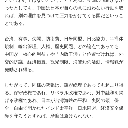
というわけではないということである。今回の問題がなか
ったとしても、中国は日本が自らの意に沿わない行動を取
れば、別の理由を見つけて圧力をかけてくる国だというこ
とである。
台湾、有事、尖閣、防衛費、日米同盟、日比協力、半導体
規制、輸出管理、人権、歴史問題、どの論点であっても、
中国が「核心的利益」や「内政干渉」と位置づければ、外
交的抗議、経済措置、観光制限、海警船の活動、情報戦が
発動され得る。
したがって、同様の緊張は、誰が総理であっても起こり得
る。保守政権であれ、リベラル政権であれ、対中融和を掲
げる政権であれ、日本が台湾海峡の平和、尖閣の領土保
全、自由で開かれたインド太平洋、日米同盟、経済安全保
障を守ろうとすれば、摩擦は避けられない。