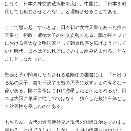
はなく、日本の外交的選択肢を広げ、中国に、「日本を威
圧しても孤立させられない」と理解させることである。
ここで思い起こすべきは、日本初の女性天皇であった推古
天皇と、摂政・聖徳太子の外交姿勢である。隋が東アジア
における巨大な文明国家として朝貢秩序を広げようとして
いた時代、日本はその秩序にそのまま組み込まれることを
よしとしなかった。
聖徳太子が関与したとされる遣隋使の国書には、「日出づ
る処の天子、書を日没する処の天子に致す」との有名な一
節がある。隋の皇帝はこれに激昂したと伝えられるが、日
本は大国に卑屈に従うのではなく、独立した政治主体とし
て対等性を示したのである。
もちろん、古代の遣隋使外交と現代の国際政治をそのまま
重ねることはできない。しかし、大国の機嫌を損ねないこ