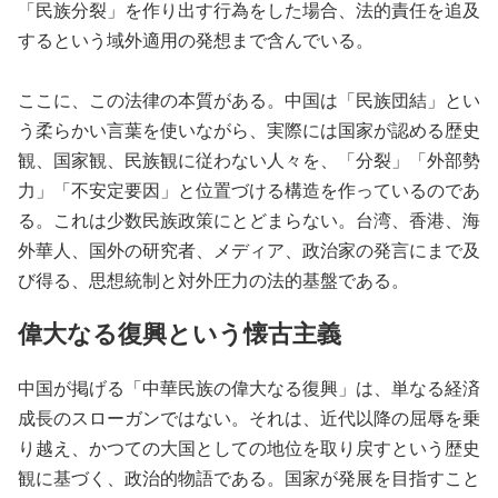
「民族分裂」を作り出す行為をした場合、法的責任を追及
するという域外適用の発想まで含んでいる。
ここに、この法律の本質がある。中国は「民族団結」とい
う柔らかい言葉を使いながら、実際には国家が認める歴史
観、国家観、民族観に従わない人々を、「分裂」「外部勢
力」「不安定要因」と位置づける構造を作っているのであ
る。これは少数民族政策にとどまらない。台湾、香港、海
外華人、国外の研究者、メディア、政治家の発言にまで及
び得る、思想統制と対外圧力の法的基盤である。
偉大なる復興という懐古主義
中国が掲げる「中華民族の偉大なる復興」は、単なる経済
成長のスローガンではない。それは、近代以降の屈辱を乗
り越え、かつての大国としての地位を取り戻すという歴史
観に基づく、政治的物語である。国家が発展を目指すこと