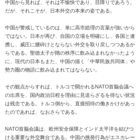
中国から見れば、それは不愉快であり、目障りであろう。
だが、それこそが、日本外交の本来の姿である。
中国が警戒しているのは、単に高市総理の言葉が強いから
ではない。日本が再び、自国の立場を明確にし、各国と連
携し、威圧に腰砕けとならない外交を取り戻しつつあるか
らである。聖徳太子が隋の秩序に飲み込まれなかったよう
に、現代の日本もまた、中国の描く「中華民族共同体」や
勢力圏の物語に飲み込まれてはならない。
その観点からすれば、トルコで開かれるNATO首脳会議へ
の出席を、国内政治日程を理由に見送らざるを得ない状況
は残念である。トルコ側から、直接招待の働きかけがあっ
たのであれば、なおさらである。
NATO首脳会議は、欧州安全保障とインド太平洋を結びつ
ける重要な外交舞台である。中国の挑発行為がエスカレー