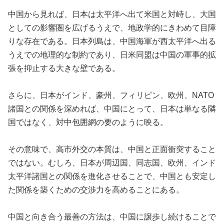
中国から見れば、日本は太平洋へ出て米国と対峙し、大国
としての影響圏を広げるうえで、地政学的にきわめて目障
りな存在である。日本列島は、中国海軍が西太平洋へ出る
うえでの地理的な制約であり、日米同盟は中国の軍事的拡
張を抑止する大きな壁である。
さらに、日本がインド、豪州、フィリピン、欧州、NATO
諸国との関係を深めれば、中国にとって、日本は単なる隣
国ではなく、対中包囲網の要のように映る。
その意味で、高市外交の本質は、中国と正面衝突すること
ではない。むしろ、日本が周辺国、同志国、欧州、インド
太平洋諸国との関係を進化させることで、中国とも安定し
た関係を築くための交渉力を高めることにある。
中国と向き合う最善の方法は、中国に譲歩し続けることで