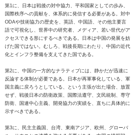
第1に、日本は戦後の対中協力、平和国家としての歩み、
国際秩序への貢献を、体系的に発信する必要がある。対中
ODAや技術協力の歴史を、英語、中国語、その他主要言
語で可視化し、世界中の研究者、メディア、若い世代がア
クセスできる形にするべきである。日本は中国の発展を妨
げた国ではない。むしろ、戦後長期にわたり、中国の近代
化とインフラ整備を支えてきた国である。
第2に、中国の一方的なナラティブには、静かだが迅速に
反論する体制が必要である。日本が再軍事化している、軍
国主義に戻ろうとしている、という主張が出た場合、放置
せず、戦後日本の防衛政策、国際法遵守、文民統制、専守
防衛、国連中心主義、開発協力の実績を、直ちに具体的に
示すべきである。
第3に、民主主義国、台湾、東南アジア、欧州、グローバ