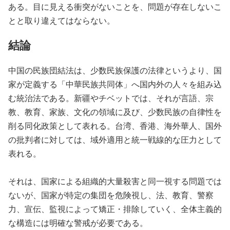
ある。目に見える衝突がないことを、問題が存在しないこ
とと取り違えてはならない。
結論
中国の民族団結法は、少数民族保護の法律というより、国
家が定義する「中華民族共同体」へ国内外の人々を組み込
む統治法である。新疆やチベットでは、それが言語、宗
教、教育、家族、文化の領域に及び、少数民族の自律性を
削る同化政策として表れる。台湾、香港、海外華人、国外
の批判者に対しては、域外適用と統一戦線的な圧力として
表れる。
それは、国家による組織的大量殺害と同一視する問題では
ないが、国家が特定の集団を危険視し、法、教育、警察
力、宣伝、監視によって矯正・排除していく、全体主義的
な構造には明確な警戒が必要である。