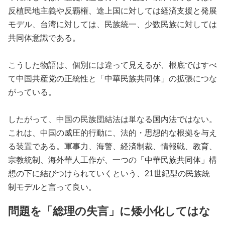
反植民地主義や反覇権、途上国に対しては経済支援と発展
モデル、台湾に対しては、民族統一、少数民族に対しては
共同体意識である。
こうした物語は、個別には違って見えるが、根底ではすべ
て中国共産党の正統性と「中華民族共同体」の拡張につな
がっている。
したがって、中国の民族団結法は単なる国内法ではない。
これは、中国の威圧的行動に、法的・思想的な根拠を与え
る装置である。軍事力、海警、経済制裁、情報戦、教育、
宗教統制、海外華人工作が、一つの「中華民族共同体」構
想の下に結びつけられていくという、21世紀型の民族統
制モデルと言って良い。
問題を「総理の失言」に矮小化してはな