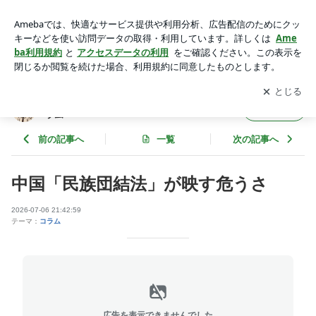
中国「民族団結法」が映す危うさ | 日本みらい研｜政治・経
済・社会情勢分析コラム
アプリをダウンロードして
ブログの更新通知
を受け取りまし
開く
ょう。
日本みらい研｜政治・経済・社会情勢分析コ
フォロー
ラム
前の記事へ
一覧
次の記事へ
中国「民族団結法」が映す危うさ
2026-07-06 21:42:59
テーマ：
コラム
広告を表示できませんでした