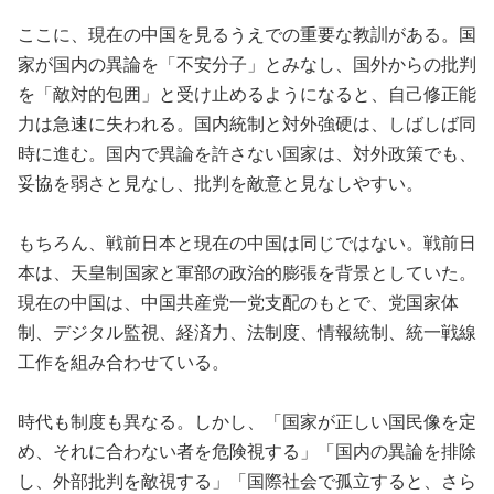
ここに、現在の中国を見るうえでの重要な教訓がある。国
家が国内の異論を「不安分子」とみなし、国外からの批判
を「敵対的包囲」と受け止めるようになると、自己修正能
力は急速に失われる。国内統制と対外強硬は、しばしば同
時に進む。国内で異論を許さない国家は、対外政策でも、
妥協を弱さと見なし、批判を敵意と見なしやすい。
もちろん、戦前日本と現在の中国は同じではない。戦前日
本は、天皇制国家と軍部の政治的膨張を背景としていた。
現在の中国は、中国共産党一党支配のもとで、党国家体
制、デジタル監視、経済力、法制度、情報統制、統一戦線
工作を組み合わせている。
時代も制度も異なる。しかし、「国家が正しい国民像を定
め、それに合わない者を危険視する」「国内の異論を排除
し、外部批判を敵視する」「国際社会で孤立すると、さら