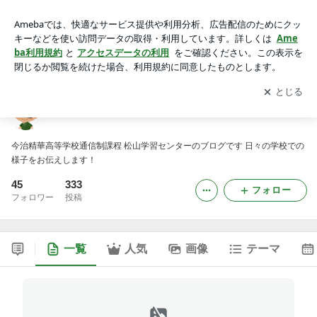
松山学習センターBLOG
アプリをダウンロードして
ブログの更新通知
を受け取りまし
開く
ょう。
松山学習センターBLOG
今治精華高等学校通信制課程 松山学習センターのブログです 日々の学校での
様子をお伝えします！
45
333
フォロー
フォロワー
投稿
一覧
人気
画像
テーマ