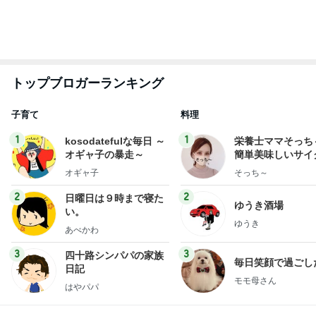
トップブロガーランキング
子育て
料理
1
1
kosodatefulな毎日 ～
栄養士ママそっち
オギャ子の暴走～
簡単美味しいサイ
献立
オギャ子
そっち～
2
2
日曜日は９時まで寝た
ゆうき酒場
い。
ゆうき
あべかわ
3
3
四十路シンパパの家族
毎日笑顔で過ごし
日記
モモ母さん
はやパパ