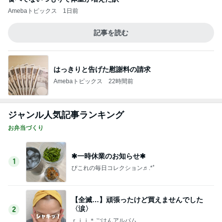
Amebaトピックス
1日前
記事を読む
はっきりと告げた慰謝料の請求
Amebaトピックス
22時間前
ジャンル人気記事ランキング
お弁当づくり
✱一時休業のお知らせ✱
1
ぴこれの毎日コレクション♬.*ﾟ
【全滅…】頑張ったけど買えませんでした
〈涙〉
2
ｒｉｉ＊ごはんアルバム