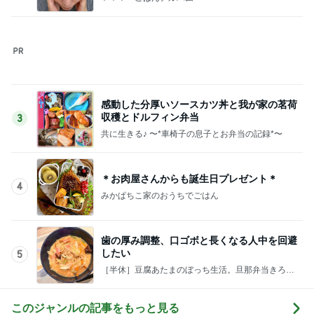
感動した分厚いソースカツ丼と我が家の茗荷
収穫とドルフィン弁当
3
共に生きる♪ 〜*車椅子の息子とお弁当の記録*〜
＊お肉屋さんからも誕生日プレゼント＊
4
みかぱちこ家のおうちでごはん
歯の厚み調整、口ゴボと長くなる人中を回避
したい
5
［半休］豆腐あたまのぼっち生活。旦那弁当きろく
はお休み中
このジャンルの記事をもっと見る
靴の中にパウダーを振りかけるだけ
Amebaトピックス
15時間前