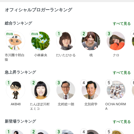
オフィシャルブロガーランキング
総合ランキング
すべて見る
1
2
3
市川團十郎白
小林麻央
だいたひかる
桃
クロ
猿
急上昇ランキング
すべて見る
1
2
3
4
5
AKB48
たんぽぽ川村
北村総一朗
北別府学
OCHA NORM
エミコ
A
新登場ランキング
すべて見る
1
2
3
4
5