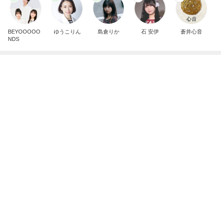
BEYOOOOO
ゆうこりん
島倉りか
石 安伊
蒼井心音
NDS