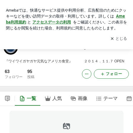
千葉県成田のアメリカ食堂『Seg's Cafe&Diner』
アプリをダウンロードして
ブログの更新通知
を受け取りまし
開く
ょう。
千葉県成田のアメリカ食堂『Seg's Cafe&Diner』
『ワイワイガヤガヤ元気なアメリカ食堂』 ２０１４．１１.７ OPEN
63
95
フォロー
フォロワー
投稿
一覧
人気
画像
テーマ