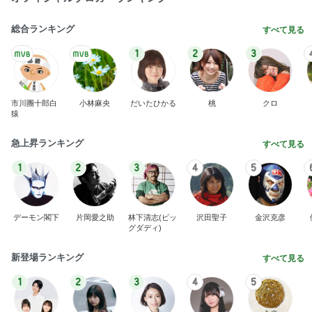
総合ランキング
すべて見る
1
2
3
市川團十郎白
小林麻央
だいたひかる
桃
クロ
猿
急上昇ランキング
すべて見る
1
2
3
4
5
デーモン閣下
片岡愛之助
林下清志(ビッ
沢田聖子
金沢克彦
グダディ)
新登場ランキング
すべて見る
1
2
3
4
5