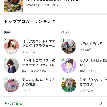
Amebaトピックス
2日前
トップブロガーランキング
美容
ペット
1
1
（旧アカウント）エマ
しろとくろしろ
ブログ【アラフォー会
たまねぎ
社売却セカンドライ
エマの日記
フ】
2
2
リトルミニマリストの
母さんは今日も世
ビューティコラム The
やく
little minimalist's bea
あねっさ／anessa
藤緒 ミルカ
uty colum
3
3
美人になれる、たくさ
白柴 『きなこ』 
んの魔法
楽ブログ
hiromi
ひろ☆みき
もっと見る