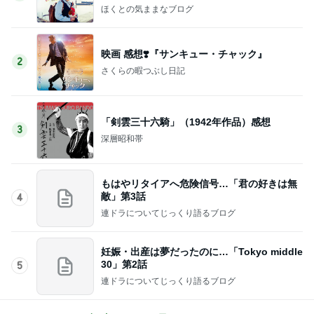
ほくとの気ままなブログ
映画 感想❣️『サンキュー・チャック』
2
さくらの暇つぶし日記
「剣雲三十六騎」（1942年作品）感想
3
深層昭和帯
もはやリタイアへ危険信号…「君の好きは無
敵」第3話
4
連ドラについてじっくり語るブログ
妊娠・出産は夢だったのに…「Tokyo middle
30」第2話
5
連ドラについてじっくり語るブログ