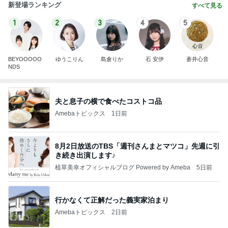
新登場ランキング
すべて見る
1
2
3
4
5
BEYOOOOO
ゆうこりん
島倉りか
石 安伊
蒼井心音
NDS
夫と息子の横で食べたコストコ品
Amebaトピックス
1日前
8月2日放送のTBS「週刊さんまとマツコ」先週に引
き続き出演します♪
植草美幸オフィシャルブログ Powered by Ameba
5日前
行かなくて正解だった義実家泊まり
Amebaトピックス
2日前