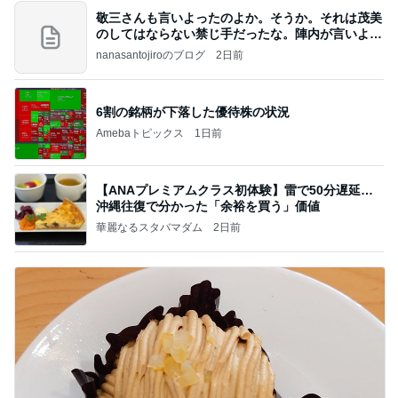
敬三さんも言いよったのよか。そうか。それは茂美
のしてはならない禁じ手だったな。陣内が言いよる
のよ
nanasantojiroのブログ
2日前
6割の銘柄が下落した優待株の状況
Amebaトピックス
1日前
【ANAプレミアムクラス初体験】雷で50分遅延…
沖縄往復で分かった「余裕を買う」価値
華麗なるスタバマダム
2日前