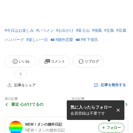
#
今日はお楽しみ
#
いつメン
#
お出かけ
#
富士山
#
強風
#
北風
#
豆腐
ハンバーグ
#
楽しい一日
#
婚外恋愛
#
年下彼氏
いいね
コメント
リブログ
5
記事を報告する
記事をシェア
前の記事
次の記事
最近 心がけてるの
休日は…あまり出たくない私
気に入ったらフォロー
会員登録は不要です
NEW！ヌンの婚外日記
フォロー
NEW！ヌンの婚外日記