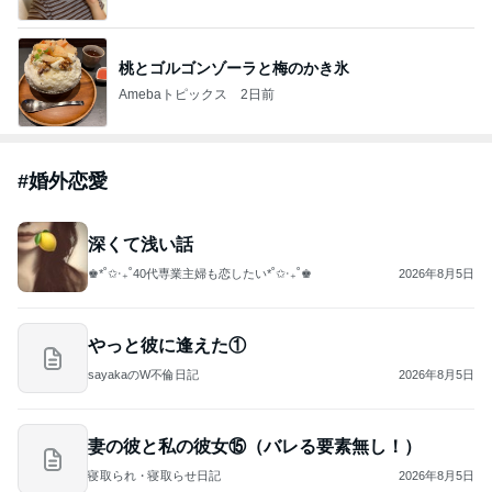
桃とゴルゴンゾーラと梅のかき氷
Amebaトピックス
2日前
#
婚外恋愛
深くて浅い話
♚︎*˚✩︎‧₊˚40代専業主婦も恋したい*˚✩︎‧₊˚♚︎
2026年8月5日
やっと彼に逢えた①
sayakaのW不倫日記
2026年8月5日
妻の彼と私の彼女⑮（バレる要素無し！）
寝取られ・寝取らせ日記
2026年8月5日