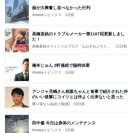
娘が大興奮し並べなかった行列
Amebaトピックス
1日前
高橋直純のトラブルメーカー第1167回更新しまし
た！
高橋直純オフィシャルブログ「なおずみぶろぐ」
11日前
Powered by Ameba
橋本じゅん 2軒連続で臨時休業
Amebaトピックス
1日前
アンジャ児嶋さん相葉ちゃんと食事で紹介された仲
のいい後輩にコイツとは仲よく出来ないと思った
喋り場ならぬ語り場(仮)
10日前
田中健 今日は身体のメンテナンス
Amebaトピックス
1日前