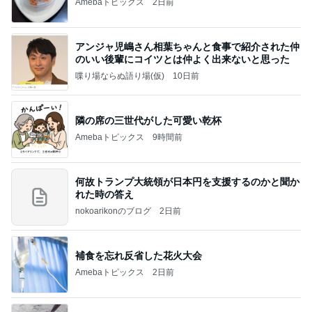
Amebaトピックス
2日前
アンジャ児嶋さん相葉ちゃんと食事で紹介された仲
のいい後輩にコイツとは仲よく出来ないと思った
喋り場ならぬ語り場(仮)
10日前
隣の席の三世代がした可愛い乾杯
Amebaトピックス
9時間前
何故トランプ大統領が日本円を支援するのかと聞か
れた時の答え
nokoarikonのブログ
2日前
補食を忘れ反省した花火大会
Amebaトピックス
2日前