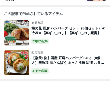
この記事でPickされているアイテム
楽天市場
梅の花 豆腐 ハンバーグ セット（8個セット）≪
冷凍≫【楽ギフ_のし】【楽ギフ_のし宛書】
【楽ギフ_メッセ入力】
23件の記事
楽天市場
【楽天1位】国産 豆腐ハンバーグ 640g（8個
入）無添加 高たんぱく あっさり味 冷凍 お弁当
おかず 業務用 電子レンジ調理OK えつすい【動
37件の記事
画あり】[どれでも5品で送料無料]【おかず・お
つまみ】★