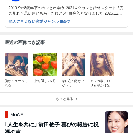
2019.9☆8歳年下のカレと出会う 2021.4☆カレと婚外スタート 2度
の別れ？思い違いもあったけど5年目突入となりました 2025.12突
然の遮断、終わってしまいました 2026.4まさかの105日ぷりに連絡
他人に言えない恋愛ジャンル 869位
が来ました
最近の画像つき記事
胸がキューって
折り返しの7月
急に心拍数が上
カレの事、1ミ
なる
がった
リも浮かばなか
った地震の夜
もっと見る
ABEMA
｢人生を共に｣ 前田敦子 喜びの報告に祝
福の声