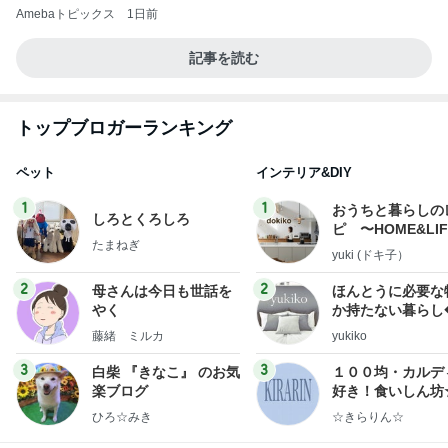
Amebaトピックス
1日前
記事を読む
トップブロガーランキング
ペット
インテリア&DIY
1
1
おうちと暮らしの
しろとくろしろ
ピ 〜HOME&LI
たまねぎ
yuki (ドキ子）
2
2
母さんは今日も世話を
ほんとうに必要な
やく
か持たない暮らし
ep Life Simple
藤緒 ミルカ
yukiko
ンテリアのきろく
3
3
白柴 『きなこ』 のお気
１００均・カルデ
楽ブログ
好き！食いしん坊
らりん☆のブログ
ひろ☆みき
☆きらりん☆