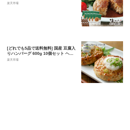
【楽ギフ_のし宛書】【楽ギフ_メッセ
楽天市場
入力】
[どれでも5品で送料無料] 国産 豆腐入
りハンバーグ 600g 10個セット ヘル
シー 健康志向 おかず お弁当 冷凍★
楽天市場