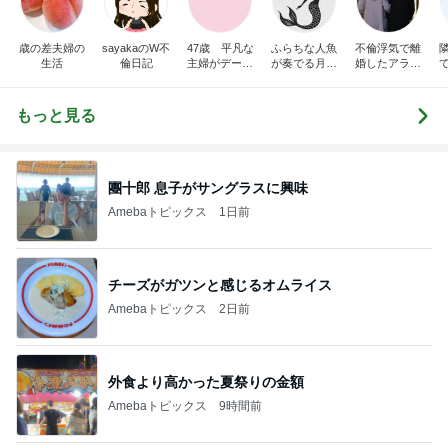
歳の差夫婦の
sayakaのW不
47歳 平凡な
ふらちな人魚
不倫浮気で離
生活
倫日記
主婦がデート
が奏でる月夜
婚したアラフ
に誘われまし
話
ィフ男の性活
た
もっと見る
團十郎 息子がサングラスに興味
Amebaトピックス
1日前
チーズがガツンと感じるオムライス
Amebaトピックス
2日前
外食より高かった夏祭りの金額
Amebaトピックス
9時間前