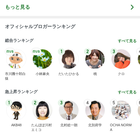
もっと見る
オフィシャルブロガーランキング
総合ランキング
すべて見る
1
2
3
市川團十郎白
小林麻央
だいたひかる
桃
クロ
猿
急上昇ランキング
すべて見る
1
2
3
4
5
AKB48
たんぽぽ川村
北村総一朗
北別府学
OCHA NORM
エミコ
A