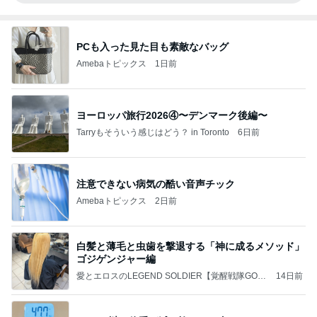
PCも入った見た目も素敵なバッグ
Amebaトピックス
1日前
ヨーロッパ旅行2026④〜デンマーク後編〜
Tarryもそういう感じはどう？ in Toronto
6日前
注意できない病気の酷い音声チック
Amebaトピックス
2日前
白髪と薄毛と虫歯を撃退する「神に成るメソッド」
ゴジゲンジャー編
愛とエロスのLEGEND SOLDIER【覚醒戦隊GOD
14日前
ZIGENGER】幸福の超科学の言霊実現党