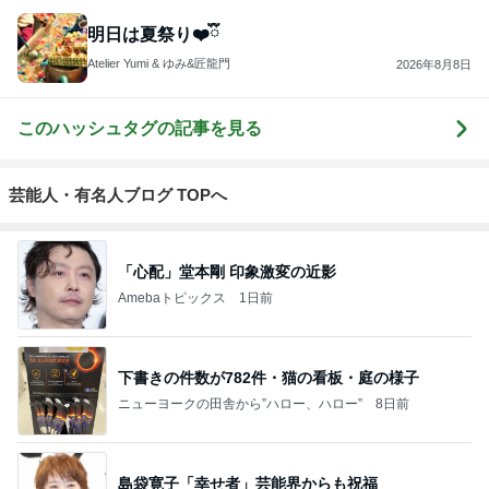
明日は夏祭り❤️ྀི
Atelier Yumi & ゆみ&匠龍門
2026年8月8日
このハッシュタグの記事を見る
芸能人・有名人ブログ TOPへ
「心配」堂本剛 印象激変の近影
Amebaトピックス
1日前
下書きの件数が782件・猫の看板・庭の様子
ニューヨークの田舎から”ハロー、ハロー”
8日前
島袋寛子「幸せ者」芸能界からも祝福