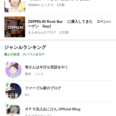
Amebaトピックス
1日前
ZEPPELIN Rock Bar に潜入してきた コペンハ
ーゲン Day1
きよみちんのブログ
11日前
ジャンルランキング
猫との生活
26,774人参加中
1
母さんは今日も世話をやく
藤緒 ミルカ
2
ファーブル家のブログ
ten
3
ＮＰＯ法人ねこけん Official Blog
ＮＰＯ法人ねこけん