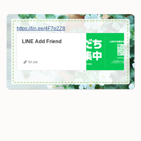
https://lin.ee/4F7o2Z8
LINE Add Friend
lin.ee