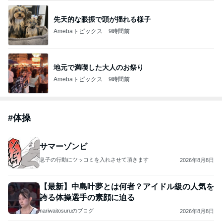
先天的な眼振で頭が揺れる様子
Amebaトピックス
9時間前
地元で満喫した大人のお祭り
Amebaトピックス
9時間前
#
体操
サマーゾンビ
息子の行動にツッコミを入れさせて頂きます
2026年8月8日
【最新】中島叶夢とは何者？アイドル級の人気を
誇る体操選手の素顔に迫る
nariwaitosuruのブログ
2026年8月8日