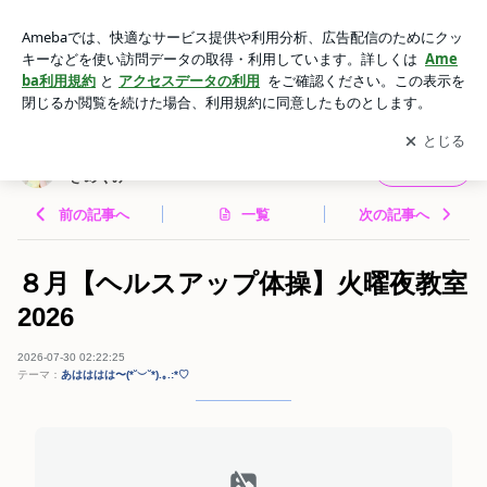
８月【ヘルスアップ体操】火曜夜教室2026 | カラダもこころ
も“毎日笑顔”になろう！はるきめぐみ
アプリをダウンロードして
ブログの更新通知
を受け取りまし
開く
ょう。
カラダもこころも“毎日笑顔”になろう！はる
フォロー
きめぐみ
前の記事へ
一覧
次の記事へ
８月【ヘルスアップ体操】火曜夜教室
2026
2026-07-30 02:22:25
テーマ：
あはははは〜(*˘︶˘*).｡.:*♡