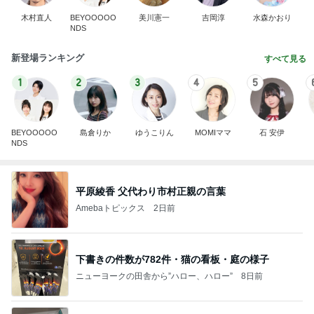
木村直人
BEYOOOOO
美川憲一
吉岡淳
水森かおり
NDS
新登場ランキング
すべて見る
1
2
3
4
5
BEYOOOOO
島倉りか
ゆうこりん
MOMIママ
石 安伊
NDS
平原綾香 父代わり市村正親の言葉
Amebaトピックス
2日前
下書きの件数が782件・猫の看板・庭の様子
ニューヨークの田舎から”ハロー、ハロー”
8日前