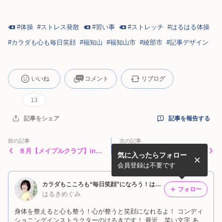
#
体操
#
ストレス発散
#
習い事
#
ストレッチ
#
はるはる体操
#
カラダも心も毎日笑顔
#
福知山
#
福知山市
#
綾部市
#
記事デザイン
いいね
コメント
リブログ
13
記事を報告する
記事をシェア
前の記事
次の記事
８月【メイプルクラブ】in綾
８月【ヘルスアップ体操】金
気に入ったらフォロー
部 2026
曜教室 2026
会員登録は不要です
カラダもこころも“毎日笑顔”になろう！はるきめぐみ
フォロー
はるきめぐみ
身体を整えると心も整う！心が整うと笑顔になれるよ！ コンディ
ショニングインストラクターのはるきです！ 最近、笑い文字 あり