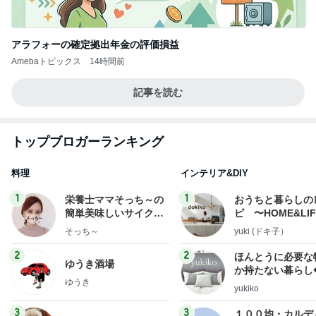
アラフォーの確定拠出年金の評価損益
Amebaトピックス
14時間前
記事を読む
トップブロガーランキング
料理
インテリア&DIY
1
1
栄養士ママそっち～の
おうちと暮らしの
簡単美味しいサイクル
ピ 〜HOME&LI
献立
そっち～
yuki (ドキ子）
2
2
ほんとうに必要な
ゆうき酒場
か持たない暮らし
ゆうき
ep Life Simple
yukiko
ンテリアのきろく
3
3
１００均・カルデ