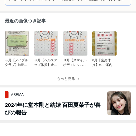
がとう講師 も始めました！ コンディショニングと笑い文字で、カ
ラダも心も、あなたも周りの方も一緒に笑顔になりましょう！！
最近の画像つき記事
８月【メイプル
８月【ヘルスア
８月【スマイル
8月【楽楽体
クラブ】in綾
ップ体操】金曜
ボディレッス
操】のご案内
部 2026
教室 2026
ン】火曜教室 2
2026
026
もっと見る
ABEMA
2024年に堂本剛と結婚 百田夏菜子が喜
びの報告