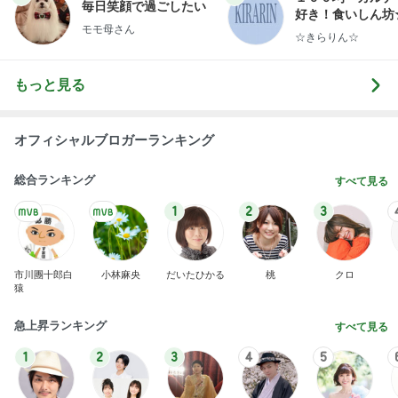
毎日笑顔で過ごしたい
好き！食いしん坊
モモ母さん
らりん☆のブログ
☆きらりん☆
もっと見る
オフィシャルブロガーランキング
総合ランキング
すべて見る
1
2
3
市川團十郎白
小林麻央
だいたひかる
桃
クロ
猿
急上昇ランキング
すべて見る
1
2
3
4
5