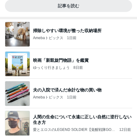
記事を読む
掃除しやすい環境が整った収納場所
Amebaトピックス
1日前
映画「新凱旋門物語」を鑑賞
ゆっくり行きましょう
8日前
夫の入院で済んだ余計な物の買い物
Amebaトピックス
1日前
人間の生命について永遠に正しい自然に逆行しない
生き方
愛とエロスのLEGEND SOLDIER【覚醒戦隊GOD
12日前
ZIGENGER】幸福の超科学の言霊実現党