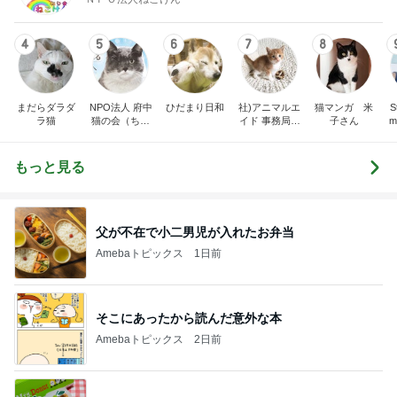
4
5
6
7
8
まだらダラダ
NPO法人 府中
ひだまり日和
社)アニマルエ
猫マンガ 米
St
ラ猫
猫の会（ちゅ
イド 事務局＆
子さん
m
ー猫）
みんなの日記
もっと見る
父が不在で小二男児が入れたお弁当
Amebaトピックス
1日前
そこにあったから読んだ意外な本
Amebaトピックス
2日前