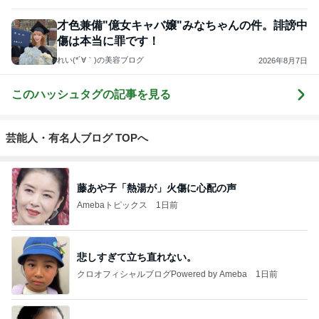
才色兼備"億女キャバ嬢"みなちゃんの件。誹謗中
傷は本当に罪です！
れい(*´∀｀)の美容ブログ
2026年8月7日
このハッシュタグの記事を見る
芸能人・有名人ブログ TOPへ
藤あや子「熱湯が」火傷に心配の声
Amebaトピックス
1日前
悲しすぎて立ち直れない。
クロオフィシャルブログPowered by Ameba
1日前