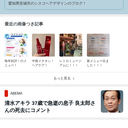
愛知県安城市のシスコヘアデザインのブログ！
最近の画像つき記事
毎年好評！のメ
中島イチオシ！
レトロミュージ
新メニュー出ま
ニュー！
ヘアケア！
アムに！！！
した！！！
もっと見る
ABEMA
清水アキラ 37歳で急逝の息子 良太郎さ
んの死去にコメント