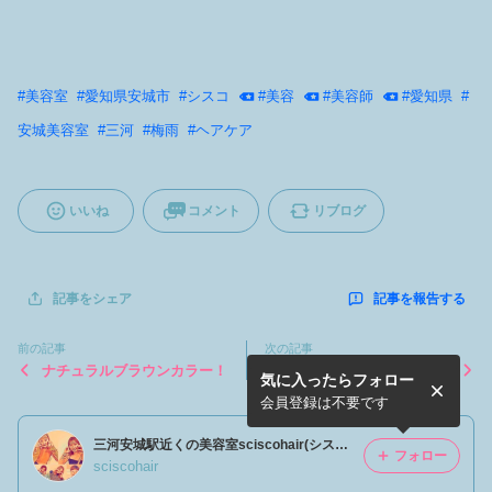
#
美容室
#
愛知県安城市
#
シスコ
#
美容
#
美容師
#
愛知県
#
安城美容室
#
三河
#
梅雨
#
ヘアケア
いいね
コメント
リブログ
記事を報告する
記事をシェア
前の記事
次の記事
ナチュラルブラウンカラー！
今年も森道行って来ました！
気に入ったらフォロー
会員登録は不要です
三河安城駅近くの美容室sciscohair(シスコヘアー)のブログ
フォロー
sciscohair