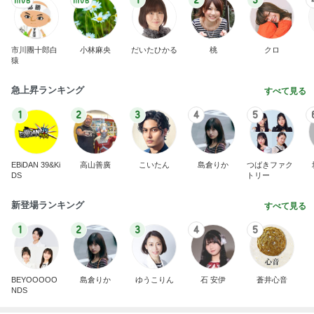
EBiDAN 39&Ki
高山善廣
こいたん
島倉りか
つばきファク
DS
トリー
新登場ランキング
すべて見る
1
2
3
4
5
BEYOOOOO
島倉りか
ゆうこりん
石 安伊
蒼井心音
NDS
2000円ちょっとで買えるセットアップ
Amebaトピックス
1日前
横浜SOGOうまいもの大会
nanaオフィシャルブログ Powered by Ameba
11日前