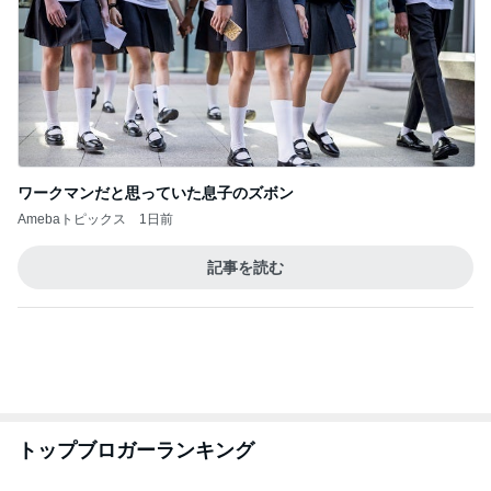
ワークマンだと思っていた息子のズボン
Amebaトピックス
1日前
記事を読む
トップブロガーランキング
美容
ファッション
1
1
（旧アカウント）エマ
妻です。ママです
ブログ【アラフォー会
です。
社売却セカンドライ
エマの日記
eri.
フ】
2
2
リトルミニマリストの
40代からの大人
ビューティコラム The
アルを品良く着こ
little minimalist's bea
ファッションブロ
あねっさ／anessa
えりん
uty colum