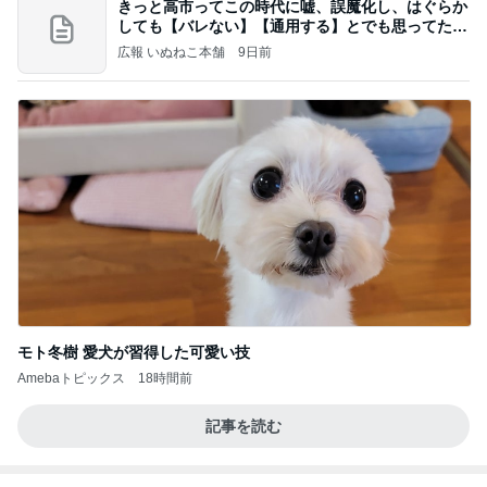
20260803 鬼郁隊4人衆で中ちゃん釣行 写メ
中ちゃんのブログ
2日前
長男から届いた漫画を買うミッション
Amebaトピックス
10時間前
業務用アイスどこに売ってる？ロッテやタカナシ等
安い市販の2リットルアイスは業務スーパーやシャ
トレ
AKO | Smart Life
9日前
ソワソワ期のフライング検査と執着
Amebaトピックス
13時間前