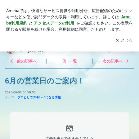
6月の営業日のご案内！ | 三河安城駅近くの美容室sciscohair
(シスコヘアー)のブログ
アプリをダウンロードして
ブログの更新通知
を受け取りまし
開く
ょう。
三河安城駅近くの美容室sciscohair(シスコヘ
フォロー
アー)のブログ
前の記事へ
一覧
次の記事へ
6月の営業日のご案内！
2026-06-03 06:59:53
テーマ：
プロとしてのキレイになる情報
広告を表示できませんでした