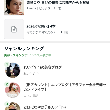
柴咲コウ 喜びの報告に芸能界からも祝福
Amebaトピックス
1日前
2026/07/28(K) 4本
何でかな？何でだろ？
11日前
ジャンルランキング
美容・スキンケア
15,271人参加中
1
れい(*´∀｀)の美容ブログ
れい(*´∀｀)
2
（旧アカウント）エマブログ【アラフォー会社売却セ
カンドライフ】
エマの日記
3
とほほなやば子さん(˶°口°˶)