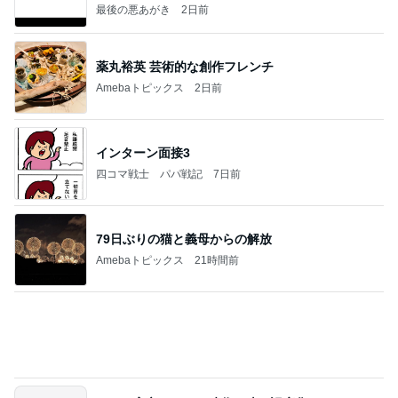
家に来た父に言われ救われた言葉
Amebaトピックス
1日前
今週から停電が始まる?! 片山さつき大臣の警告がE
BS、RV、そしてGESARA宣言が⁈
心の道標【旧：ヤ～ベェのブログ】
13時間前
わが家でよく作る補食の組み合わせ
Amebaトピックス
1日前