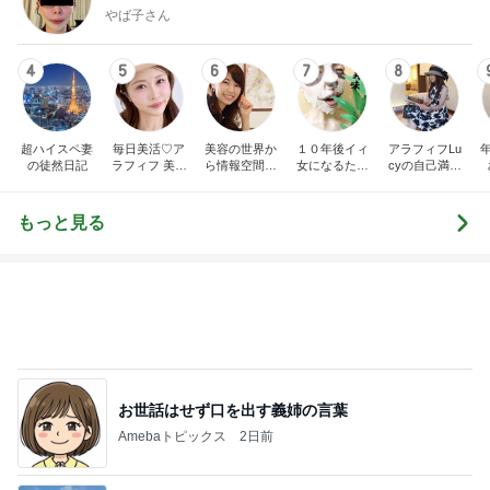
やば子さん
4
5
6
7
8
超ハイスペ妻
毎日美活♡ア
美容の世界か
１０年後イィ
アラフィフLu
の徒然日記
ラフィフ 美容
ら情報空間の
女になるため
cyの自己満足
医療マニア
仕組み・書き
に！！ 女子的
美容
換えの世界
美意識向上日
へ。人生を自
記。
もっと見る
由に幸せに変
えていく物語
お世話はせず口を出す義姉の言葉
Amebaトピックス
2日前
お盆に突きつけられた見たくない現実
Amebaトピックス
2日前