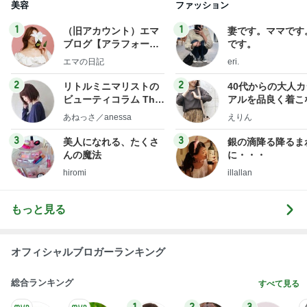
3
3
美人になれる、たくさ
銀の滴降る降るま
んの魔法
に・・・
hiromi
illallan
もっと見る
オフィシャルブロガーランキング
総合ランキング
すべて見る
1
2
3
市川團十郎白
小林麻央
だいたひかる
桃
クロ
猿
急上昇ランキング
すべて見る
1
2
3
4
5