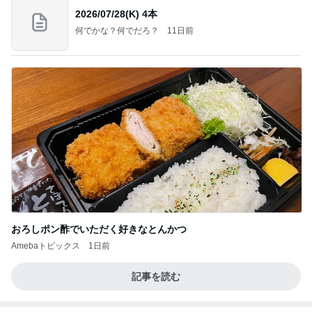
私達が何も言えなくなる事を楽しみにしていまー
す｡
最後の悪あがき
2日前
薬丸裕英 芸術的な創作フレンチ
Amebaトピックス
2日前
インターン面接3
四コマ戦士 パパ戦記
7日前
79日ぶりの猫と義母からの解放
Amebaトピックス
21時間前