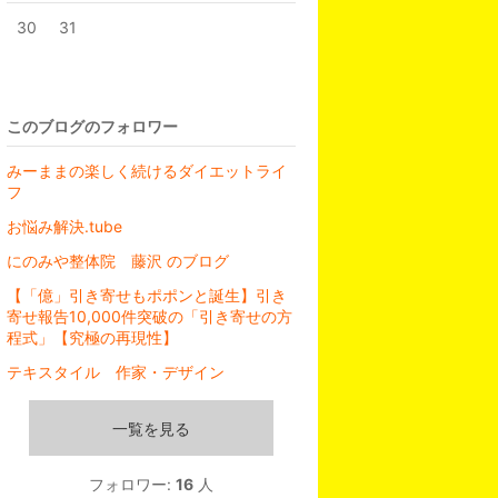
30
31
このブログのフォロワー
みーままの楽しく続けるダイエットライ
フ
お悩み解決.tube
にのみや整体院 藤沢 のブログ
【「億」引き寄せもポポンと誕生】引き
寄せ報告10,000件突破の「引き寄せの方
程式」【究極の再現性】
テキスタイル 作家・デザイン
一覧を見る
フォロワー:
16
人