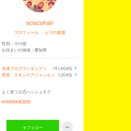
sciscohair
プロフィール
ピグの部屋
性別：
その他
お住まいの地域：
愛知県
全体ブログランキング
151,604
位
↑
ラ
美容・スキンケアジャンル
1,204
位
↑
ン
ラ
キ
ン
よく使う公式ハッシュタグ
ン
キ
グ
ン
#AMEBA美容部
上
グ
昇
上
昇
フォロー