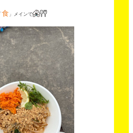
食
「
」メインで