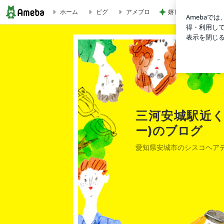
嬉しかった沢山のキ
ホーム
ピグ
アメブロ
今年も森道行って来ました！ | 三河安城駅近くの美容室scisco
三河安城駅近くの
ー)のブログ
愛知県安城市のシスコヘア