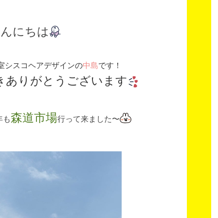
こんにちは
室シスコヘアデザインの
中島
です！
きありがとうございます
森道市場
年も
行って来ました〜