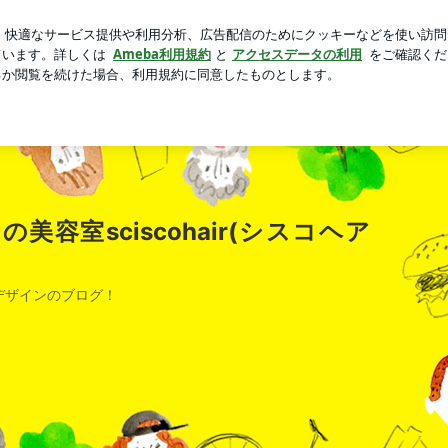
ャラクターとのグリ
芸能人ブログ
人気ブログ
新規登録
hair(シスコヘアー)のブログ
美容室sciscohair(シスコヘア
デザインのブログ！