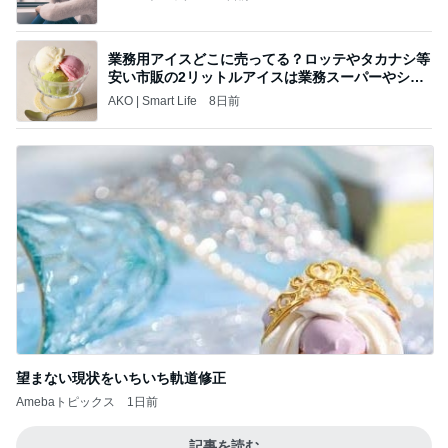
業務用アイスどこに売ってる？ロッテやタカナシ等
安い市販の2リットルアイスは業務スーパーやシャ
トレ
AKO | Smart Life
8日前
望まない現状をいちいち軌道修正
Amebaトピックス
1日前
記事を読む