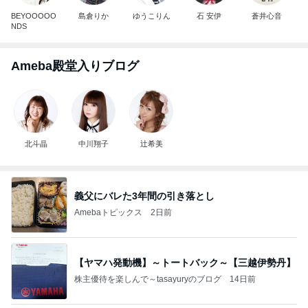
BEYOOOOO
島倉りか
ゆうこりん
石 安伊
蒼井心音
NDS
Ameba殿堂入りブログ
北斗晶
中川翔子
辻希美
義父にバレた3年間の引き落とし
Amebaトピックス
2日前
【ヤマハ発動機】～トートバック～【三越伊勢丹】
株主優待を楽しんで～tasayuryのブログ
14日前