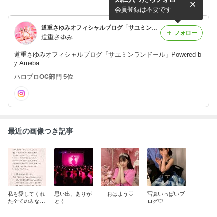
会員登録は不要です
道重さゆみオフィシャルブログ「サユミンランドール」Powered by Ameba
フォロー
道重さゆみ
道重さゆみオフィシャルブログ「サユミンランドール」Powered b
y Ameba
ハロプロOG部門 5位
最近の画像つき記事
私を愛してくれ
思い出、ありが
おはよう♡
写真いっぱいブ
た全てのみなさ
とう
ログ♡
んへ