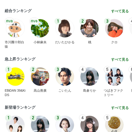
総合ランキング
すべて見る
1
2
3
市川團十郎白
小林麻央
だいたひかる
桃
クロ
猿
急上昇ランキング
すべて見る
1
2
3
4
5
EBiDAN 39&Ki
高山善廣
こいたん
島倉りか
つばきファク
DS
トリー
新登場ランキング
すべて見る
1
2
3
4
5