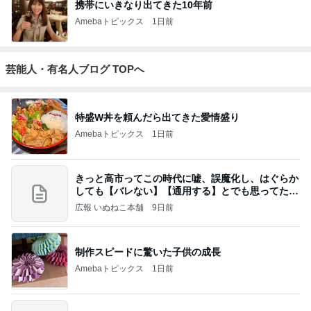
携帯にいきなり出てきた10年前
Amebaトピックス
1日前
芸能人・有名人ブログ TOPへ
特盛W丼を頼んだら出てきた愛情盛り
Amebaトピックス
1日前
きっと高市ってこの時代に嘘、誤魔化し、はぐらか
しても【バレない】【通用する】とでも思ってたん
だろ
広報 いぬねこ本舗
9日前
制作スピードに驚いた子供の成長
Amebaトピックス
1日前