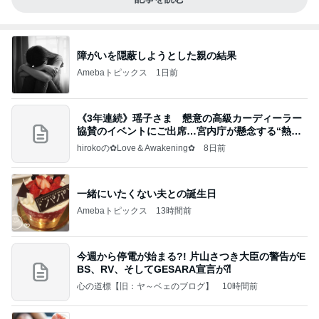
障がいを隠蔽しようとした親の結果
Amebaトピックス
1日前
《3年連続》瑶子さま 懇意の高級カーディーラー
協賛のイベントにご出席…宮内庁が懸念する“熱心
すぎ
hirokoの✿Love＆Awakening✿
8日前
一緒にいたくない夫との誕生日
Amebaトピックス
13時間前
今週から停電が始まる?! 片山さつき大臣の警告がE
BS、RV、そしてGESARA宣言が⁈
心の道標【旧：ヤ～ベェのブログ】
10時間前