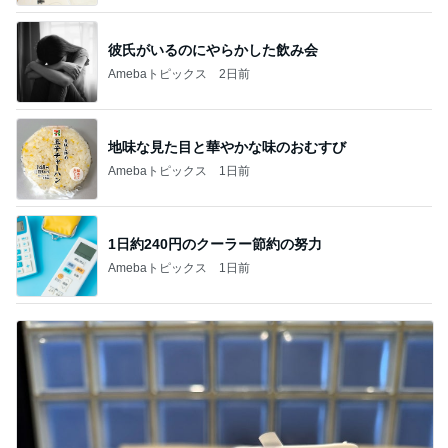
萎んだ気持ちが息を吹き返したお話
Amebaトピックス
1日前
山田 幻想的な竹林で不思議体験
Amebaトピックス
1日前
やっとコンプできたカプセルトイ
Amebaトピックス
1日前
富山銘菓の美味しい進化バージョン
Amebaトピックス
1日前