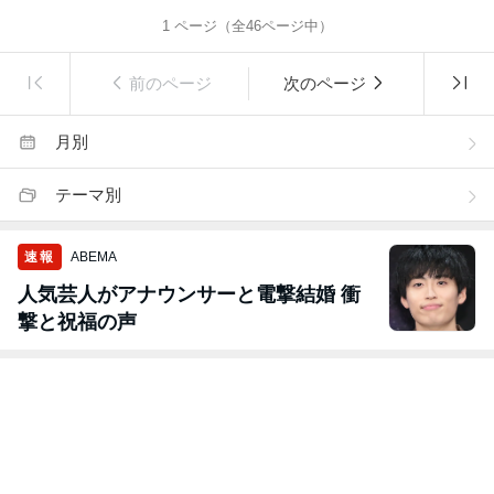
1
ページ（全
46
ページ中）
前のページ
次のページ
月別
テーマ別
速報
ABEMA
人気芸人がアナウンサーと電撃結婚 衝
撃と祝福の声