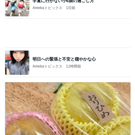
いつまでもアツアツな酸辣湯麺
Amebaトピックス
1日前
担任にいじめを報告したのが間違い
Amebaトピックス
1日前
網で焦り感激したドローンショー
Amebaトピックス
1日前
堀ちえみの夫 メンマ入り納豆ごはん
Amebaトピックス
1日前