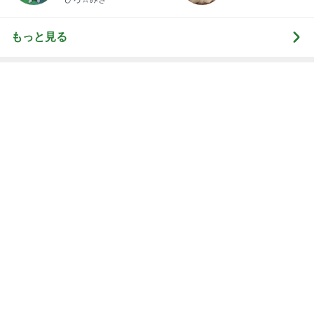
新登場ランキング
すべて見る
1
2
3
4
5
BEYOOOOO
島倉りか
ゆうこりん
石 安伊
蒼井心音
NDS
芸能人・有名人ブログ TOPへ
レジェンド松下のなんでもプレゼン！
Amebaトピックス
11時間前
細川直美 coccole冬の新作打合せ
Amebaトピックス
1日前