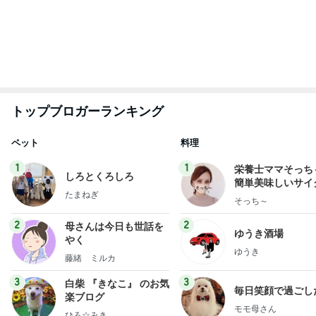
もっと見る
オフィシャルブロガーランキング
総合ランキング
すべて見る
1
2
3
市川團十郎白
小林麻央
だいたひかる
桃
クロ
猿
急上昇ランキング
すべて見る
1
2
3
4
5
デーモン閣下
片岡愛之助
林下清志(ビッ
沢田聖子
金沢克彦
グダディ)