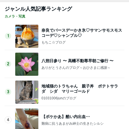
Amebaトピックス
10時間前
記事を読む
義母の話で変えることになった墓参り
Amebaトピックス
15時間前
だいた シンクロだった息子の寝相
Amebaトピックス
1日前
学童に行かない小6娘の過ごし方
Amebaトピックス
1日前
明日への緊張と不安と穏やかな心