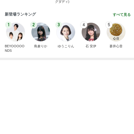
堀ちえみ ローソンのヨーグルト
Amebaトピックス
1日前
記事を読む
「あつかましい」と指摘されたその心根
Amebaトピックス
14時間前
晩酌が進む長芋の簡単おつまみ
Amebaトピックス
12時間前
藤あや子 最高だった津田屋の弁当
Amebaトピックス
2日前