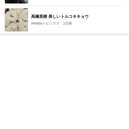
高橋英樹 美しいトルコキキョウ
Amebaトピックス
1日前
トップブロガーランキング
ペット
料理
1
1
栄養士ママそっち
しろとくろしろ
簡単美味しいサイ
たまねぎ
献立
そっち～
2
2
母さんは今日も世話を
ゆうき酒場
やく
ゆうき
藤緒 ミルカ
3
3
白柴 『きなこ』 のお気
毎日笑顔で過ごし
楽ブログ
モモ母さん
ひろ☆みき