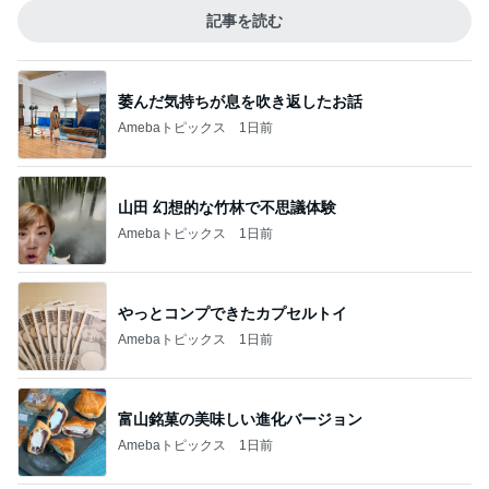
曇った朝の雲撮り散歩・暑い中の自転車散歩
で「いぎり引っ込んだかも？」
5
栃木県日光の自然と自遊人
このジャンルの記事をもっと見る
神がかってる掃除機
Amebaトピックス
11時間前
加熱4分でしっとりウマいサラダチキン
Amebaトピックス
11時間前
生理が月に2回来る40歳の不安
Amebaトピックス
1日前