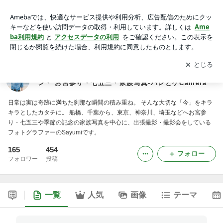
千葉県船橋市から出張撮影-マタニティ・ニューボーン・ お宮
参り・七五三・家族写真-ハレとケCamera
アプリをダウンロードして
ブログの更新通知
を受け取りまし
開く
ょう。
千葉県船橋市から出張撮影-マタニティ・ニューボー
ン・ お宮参り・七五三・家族写真-ハレとケCamera
日常は実は奇跡に満ちた刹那な瞬間の積み重ね。 そんな大切な「今」をキラ
キラとしたカタチに。 船橋、千葉から、東京、神奈川、埼玉などへお宮参
り・七五三や季節の記念の家族写真を中心に、出張撮影・撮影会をしている
フォトグラファーのSayumiです。
165
454
フォロー
フォロワー
投稿
一覧
人気
画像
テーマ