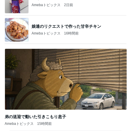
ジャンル人気記事ランキング
カメラ・写真
奈良でバースデーかき氷♡サマンサモスモス
コーデ♡シャンブル♡
1
もちこ☆ブログ
八朔日参り 〜 高幡不動尊早朝ご修行 〜
2
ありがとうさんのブログ～おひさまに感謝～
地域猫のトラちゃん 親子丼 ポテトサラ
ダ シダ マリーゴールド
3
01031006junのブログ
【ボケかあ】酷い内出血⋯
4
難病に抗うあまがみ紳士の生きたシルシ