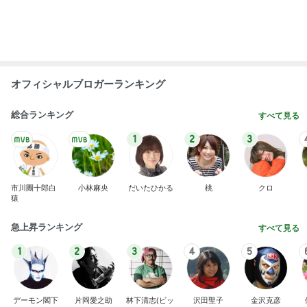
彼氏がいるのにやらかした飲み会
Amebaトピックス
2日前
地味な見た目と華やかな味のおむすび
Amebaトピックス
1日前
1日約240円のクーラー節約の努力
Amebaトピックス
1日前