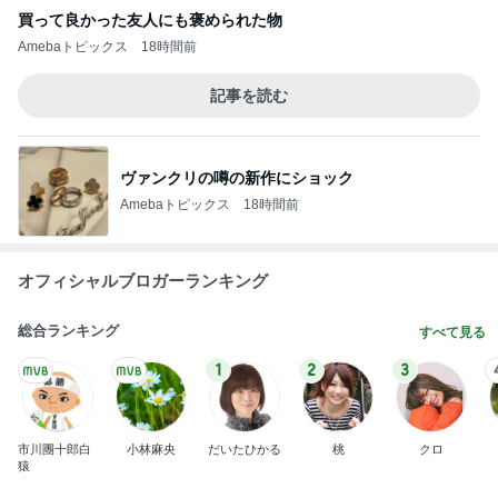
買って良かった友人にも褒められた物
Amebaトピックス
18時間前
記事を読む
ヴァンクリの噂の新作にショック
Amebaトピックス
18時間前
オフィシャルブロガーランキング
総合ランキング
すべて見る
1
2
3
市川團十郎白
小林麻央
だいたひかる
桃
クロ
猿