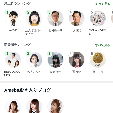
急上昇ランキング
すべて見る
1
2
3
4
5
AKB48
たんぽぽ川村
北村総一朗
北別府学
OCHA NORM
エミコ
A
新登場ランキング
すべて見る
1
2
3
4
5
BEYOOOOO
ゆうこりん
島倉りか
石 安伊
蒼井心音
NDS
Ameba殿堂入りブログ