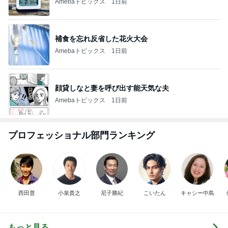
Amebaトピックス
1日前
補食を忘れ反省した花火大会
Amebaトピックス
1日前
顔貸しなと妻を呼び出す能天気な夫
Amebaトピックス
1日前
プロフェッショナル部門ランキング
西田普
小泉貴之
尼子勝紀
こいたん
キャシー中島
もっと見る