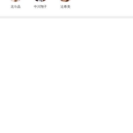
北斗晶
中川翔子
辻希美