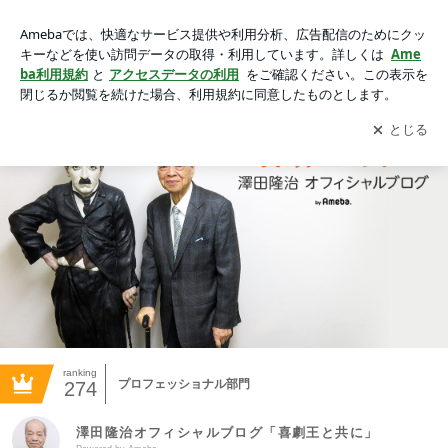
澤田隆治オフィシャルブログ「喜劇王と共に」Powered by Am
eba
アプリをダウンロードして
ブログの更新通知
を受け取りまし
開く
ょう。
ranking
プロフェッショナル部門
274
澤田隆治オフィシャルブログ「喜劇王と共に」