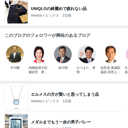
UNIQLOの綺麗めで疲れない品
Amebaトピックス
2日前
このブログのフォロワーが興味のあるブログ
中川剛
内閣総理大臣
加川明
かつまた 孝
自民党 衆議院
大
補佐官 衆議
明
議員 田所よし
員
院議員松島み
のり
どり 継続は
力なり 自民
党東京14区(墨
田区・江戸川
エルメスの方が賢いと思ってしまう品
区北部)支部長
Amebaトピックス
1日前
メダルまでもう一歩の男子バレー