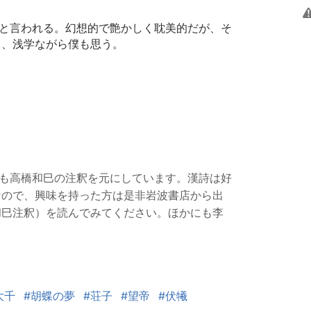
と、浅学ながら僕も思う。
なので、興味を持った方は是非岩波書店から出
和巳注釈）を読んでみてください。ほかにも李
大千
#胡蝶の夢
#荘子
#望帝
#伏犧