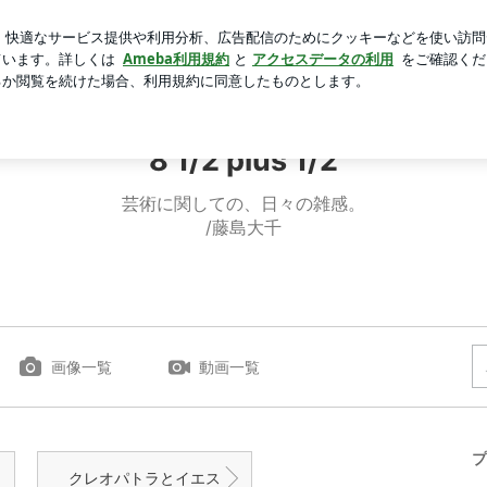
れたブログ生活
芸能人ブログ
人気ブログ
新規登録
8 1/2 plus 1/2
芸術に関しての、日々の雑感。
/藤島大千
画像一覧
動画一覧
プ
クレオパトラとイエス