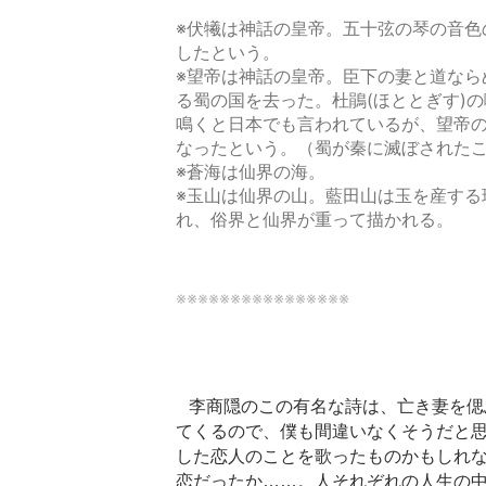
※伏犧は神話の皇帝。五十弦の琴の音色
したという。
※望帝は神話の皇帝。臣下の妻と道なら
る蜀の国を去った。杜鵑(ほととぎす)
鳴くと日本でも言われているが、望帝
なったという。（蜀が秦に滅ぼされた
※蒼海は仙界の海。
※玉山は仙界の山。藍田山は玉を産する
れ、俗界と仙界が重って描かれる。
※※※※※※※※※※※※※※※※
  李商隠のこの
有名な詩は、亡き妻を偲
てくるので、僕も間違いなくそうだと
した恋人のことを歌ったものかもしれ
恋だったか……。
人それぞれの人生の