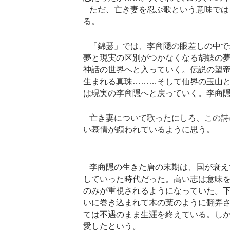
   ただ、亡き妻を忍ぶ歌という意味では「房中曲」のほうが心にまっすぐに響いてく
る。
錦瑟」では、李商隠の眼差しの中で
   「
夢と現実の区別がつかなくなる胡蝶の
神話の世界へと入っていく。伝説の望
生まれる真珠………そして仙界の玉山
は現実の李商隠へと戻っていく。李商
   亡き妻について歌ったにしろ、この詩には、夫婦の情愛というよりは愛する人への深
い慕情が顕われているように思う。
   李商隠の生きた唐の末期は、国が衰えていく中で、官吏たちの権力争いが混沌と激化
していった時代だった。高い志は意味
のみが重視されるようになっていた。
いに巻き込まれて木の葉のように翻弄
ては不遇のまま生涯を終えている。し
愛したという。