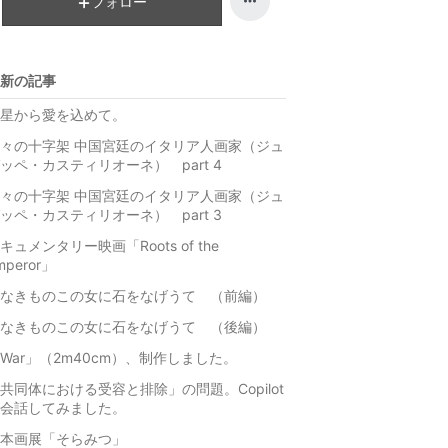
フォロー
グ
ン
下
グ
降
下
新の記事
降
星から愛を込めて。
々の十字架 中国宮廷のイタリア人画家（ジュ
ッペ・カスティリオーネ） part 4
々の十字架 中国宮廷のイタリア人画家（ジュ
ッペ・カスティリオーネ） part 3
キュメンタリー映画「Roots of the
mperor」
なきものこの女に石をなげうて （前編）
なきものこの女に石をなげうて （後編）
War」（2m40cm）、制作しました。
共同体における受容と排除」の問題。Copilot
会話してみました。
本画展「そらみつ」