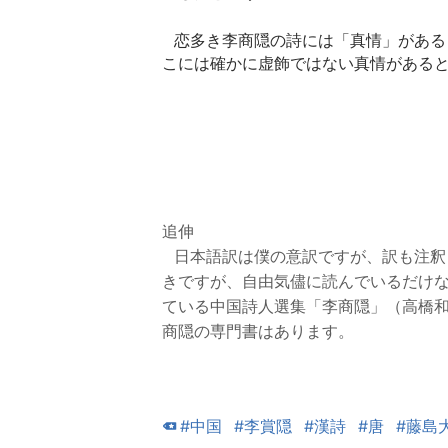
   恋多き李商隠の詩には「真情」があると言われる。幻想的で艶かしく耽美的だが、そ
こには確かに虚飾ではない真情がある
追伸
   日本語訳は僕の意訳ですが、訳も注釈も高橋和巳の注釈を元にしています。漢詩は好
きですが、自由気儘に読んでいるだけ
ている中国詩人選集「李商隠」（高橋
商隠の専門書はあります。
#中国
#李賞隠
#漢詩
#唐
#藤島