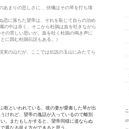
のあまりの悲しさに 、伏犧はその琴を打ち壊
ぬ恋に落ちた望帝は、それを恥じて自らの治め
の嘴の中は赤く、そこから杜鵑は血を吐きながら
のその苦しい思いが、血を吐く杜鵑の鳴き声に
ことに因む杜鵑伝説もある。）
現実の山だが、ここでは伝説の玉山にみたてら
ぶ歌といわれている。彼の妻が愛奏した琴が出
こ
思うけれど、望帝の逸話が入っているので離別
s
ない。またもしかすると、望帝同様に道ならぬ
中で異なる捉え方ができると思う。