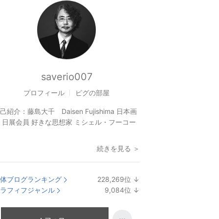
saverio007
プロフィール
ピグの部屋
己紹介：
藤島大千 Daisen Fujishima 日本画
 日展会員 好きな思想家 ミシェル・フーコー
続きを見る ＞
体ブログランキング
228,269
位
↓
ラ
ラフィフジャンル
9,084
位
↓
ン
ラ
キ
ン
ン
キ