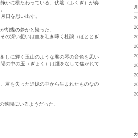
静かに横たわっている。伏羲（ふくぎ）が奏
月
に。
な月日を思い出す。
2
2
が胡蝶の夢かと疑った。
その深い想いは血を吐き啼く杜鵑（ほととぎ
2
2
2
射しに輝く玉山のような君の琴の音色を思い
、陽の中の玉（ぎょく）は煙をなして焦がれて
2
2
、君を失った追憶の中から生まれたものなの
2
2
現実の狭間にいるようだった。
カ