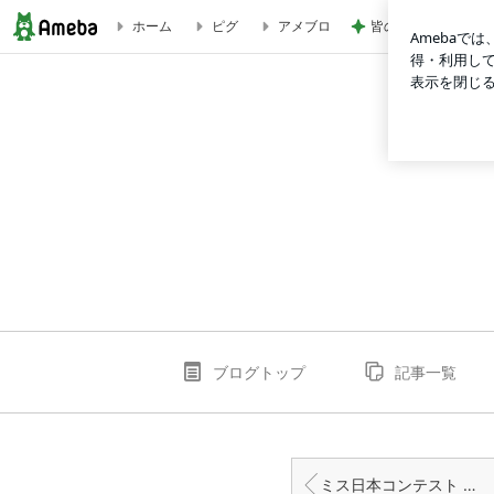
皆のおかげで続けら
ホーム
ピグ
アメブロ
李商隠の恋歌 | 8 1/2 plus 1/2
ブログトップ
記事一覧
ミス日本コンテスト 前夜祭