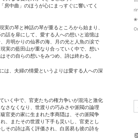
ｍ
r
❀
現実の琴と
神話の琴が重るところから始まり、
Or
愛する人への想いと
夢の話を扉にして、
追憶は
帝、月明かりの仙界の海、月の光と人魚の涙で
と現実の藍田山が重なり合っていく中で、想い
隠はその自らの想いをみつめ、詩は終わる。
をなさなくなり、世渡りの巧みさや派閥の論理
下級官吏の家に生まれた李商隠は、その派閥争
され、またその世渡り下手も災いし、官吏とし
かしその詩は高く評価され、白居易も彼の詩を