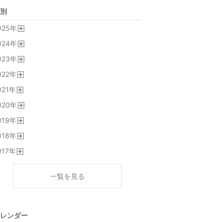
別
025
年
開
024
年
く
開
023
年
く
開
022
年
く
開
021
年
く
開
020
年
く
開
019
年
く
開
018
年
く
開
017
年
く
開
く
一覧を見る
レンダー