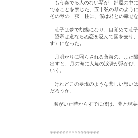
もう奏でる人のない琴が、部屋の中に
でることを禁じた、五十弦の琴のよう
その琴の一弦一柱に、僕は君との幸せ
荘子は夢で胡蝶になり、目覚めて荘子
望帝は道ならぬ恋を忍んで国を去り、
す）になった。
月明かりに照らされる蒼海の、また陽
出すと、月の海に人魚の涙珠が浮かび
いく。
けれどこの夢現のような悲しい想いは
だろうか。
   君がいた時からすでに僕は、夢と
※※※※※※※※※※※※※※※※