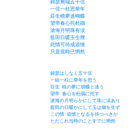
錦瑟無端五十弦
一弦一柱思華年
莊生曉夢迷蝴蝶
望帝春心托杜鵑
滄海月明珠有涙
藍田日暖玉生煙
此情可待成追憶
只是當時已惘然
錦瑟はしなく五十弦
一絃一柱に華年を思う
荘生  暁の夢に胡蝶と迷う
望帝  春心を杜鵑に托す
滄海の月明らかにして珠に涙あり
藍田の日暖かにして玉は烟を生ず
この情  追憶となるを待つべきか
ただこれ当時のことすでに惘然