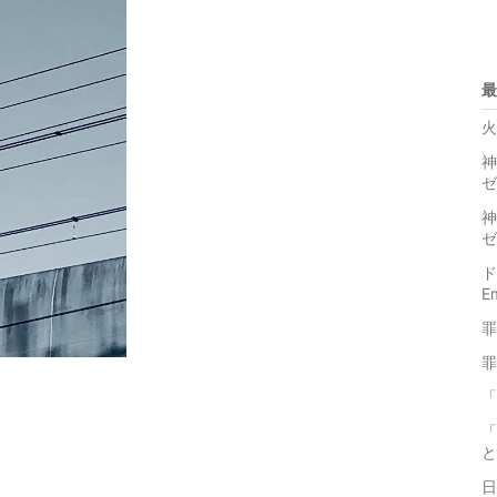
最
火
神
ゼ
神
ゼ
ド
E
罪
罪
「
「
と
日