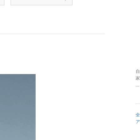
自
家
...
全
ア