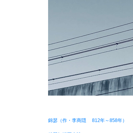
錦瑟
（作・李商隠 　812年～858年）