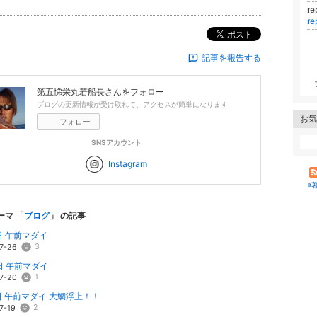
re
r
ポスト
記事を報告する
第五悌栄丸若船長
さんをフォロー
ブログの更新情報が受け取れて、アクセスが簡単になります
お気
フォロー
SNSアカウント
Instagram
※
ーマ 「
ブログ
」 の記事
日 午前マダイ
3
7-26
日 午前マダイ
1
7-20
日 午前マダイ 大鯛浮上！！
2
7-19