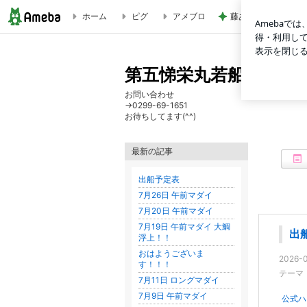
ホーム
ピグ
アメブロ
藤あや子 キックボ
出船予定表 | 第五悌栄丸若船長の大鯛奮闘記
第五悌栄丸若船長の大
お問い合わせ
→0299-69-1651
お待ちしてます(^^)
最新の記事
出船予定表
7月26日 午前マダイ
7月20日 午前マダイ
7月19日 午前マダイ 大鯛
出
浮上！！
おはようございま
2026-0
す！！！
テーマ
7月11日 ロングマダイ
7月9日 午前マダイ
公式ハ