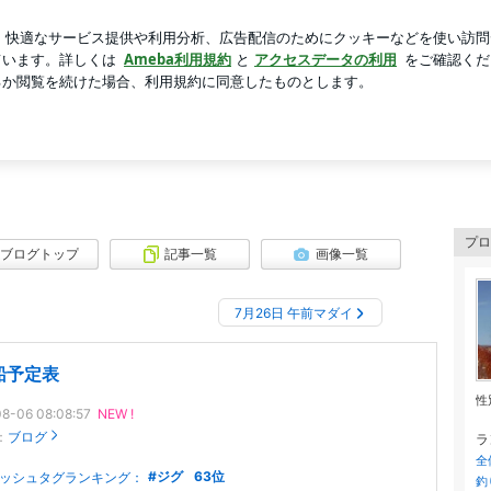
クシングのレッスン
芸能人ブログ
人気ブログ
新規登録
鯛奮闘記
プロ
ブログトップ
記事一覧
画像一覧
7月26日 午前マダイ
船予定表
性
8-06 08:08:57
NEW !
：
ブログ
ラ
全
ジグ
63
位
ッシュタグランキング：
釣