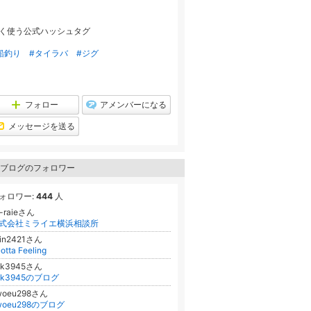
ラ
キ
ン
ン
キ
グ
く使う公式ハッシュタグ
ン
上
グ
昇
上
船釣り
#タイラバ
#ジグ
昇
フォロー
アメンバーになる
メッセージを送る
ブログのフォロワー
ォロワー:
444
人
i-raieさん
式会社ミライエ横浜相談所
hin2421さん
Gotta Feeling
ak3945さん
ak3945のブログ
woeu298さん
woeu298のブログ