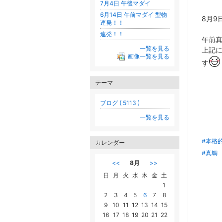
7月4日 午後マダイ
6月14日 午前マダイ 型物
8月9
連発！！
連発！！
午前真
一覧を見る
上記
画像一覧を見る
す
テーマ
ブログ ( 5113 )
一覧を見る
#本格
カレンダー
#真鯛
<<
8月
>>
日
月
火
水
木
金
土
1
2
3
4
5
6
7
8
9
10
11
12
13
14
15
16
17
18
19
20
21
22