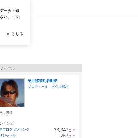
ログイン
フィール
第五悌栄丸若船長
プロフィール
｜
ピグの部屋
別：
男性
ンキング
23,347
体ブログランキング
位
↑
ラ
757
りジャンル
位
↑
ン