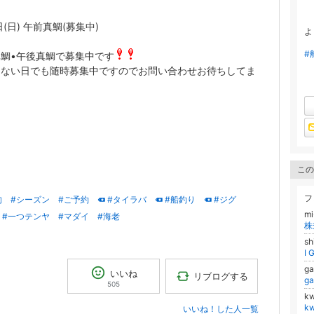
日(日) 午前真鯛(募集中)
よ
#
鯛•午後真鯛で募集中です
にない日でも随時募集中ですのでお問い合わせお待ちしてま
この
フ
的
#シーズン
#ご予約
#タイラバ
#船釣り
#ジグ
m
#一つテンヤ
#マダイ
#海老
株
s
I 
g
いいね
リブログする
g
505
k
k
いいね！した人一覧