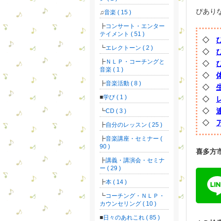
ぴあり
音楽 ( 15 )
コンサート・エンター
テイメント ( 51 )
◇
エレクトーン ( 2 )
◇
ＮＬＰ・コーチングと
◇
音楽 ( 1 )
◇
音楽活動 ( 8 )
◇
学び ( 1 )
◇
◇
CD ( 3 )
◇
自分のレッスン ( 25 )
音楽講座・セミナー (
90 )
喜多方
講義・講演会・セミナ
ー ( 29 )
本 ( 14 )
コーチング・ＮＬＰ・
カウンセリング ( 10 )
日々のあれこれ ( 85 )