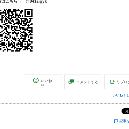
索はこちら
→
@841zigyk
いいね
リブロ
コメントする
13
いいね！
記事