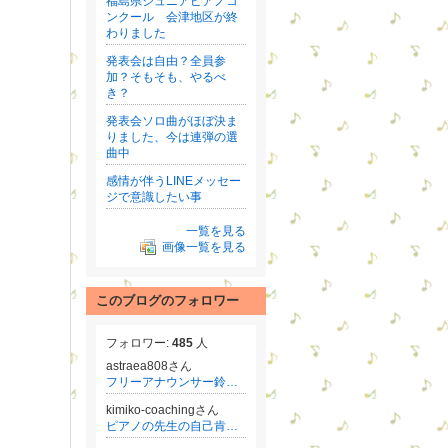
福島県ジュニアピアノコ
ンクール 会津地区が終
わりました
発表会は自由？全員参
加？そもそも、やるべ
き？
発表会ソロ曲がほぼ決ま
りました、今は連弾の選
曲中
感情が伴うLINEメッセー
ジで意識したい事
一覧を見る
画像一覧を見る
このブログのフォロワー
フォロワー:
485
人
astraea808さん
フリーアナウンサー鈴木真由美のことだまの力で夢を叶える方法♡
kimiko-coachingさん
ピアノの先生の自己肯定感を高めるマインドコーチ 若松貴美子