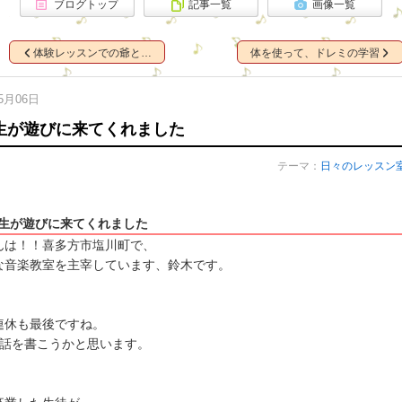
ブログトップ
記事一覧
画像一覧
体験レッスンでの爺と…
体を使って、ドレミの学習
05月06日
生が遊びに来てくれました
テーマ：
日々のレッスン
生が遊びに来てくれました
んは！！喜多方市塩川町で、
な音楽教室を主宰しています、鈴木です。
連休も最後ですね。
の話を書こうかと思います。