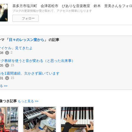
喜多方市塩川町 会津若松市 ぴありな音楽教室 鈴木 里美
さんをフォ
ブログの更新情報が受け取れて、アクセスが簡単になります
フォロー
マ 「
日々のレッスン室から
」 の記事
マイケル」見てきたよ
2
08
ック教材を使うと音が変わる（と思った出来事）
15
05
告を1週間連続、欠かさず届いています
15
01
 >>
像つき記事
もっと見る >>