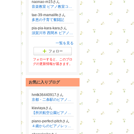
naonao-m15さん
音楽教室 ピアノ教室コンサルタント 真下直子/０〜3歳のレッスンずむずむ®︎認定講師講座主宰
tae-39-mamalifeさん
多恵の子育て奮闘記
pia-pia-kara-karaさん
須賀川市 西間木 ピアノ教室・エレクトーン教室
一覧を見る
フォロー
フォローすると、このブロ
グの更新情報が届きます。
お気に入りブログ
hmtk36440917さん
京都・二条駅のピアノとリトミック教室！楽しく音楽レッスン
klaviayaさん
【所沢航空公園ピアノ教室】谷あやピアノ教室 〜趣味で楽しむ生徒さんからコンクール・プロを目指す方まで〜
piano-perfect-pitchさん
４歳からのピアノレッスン日記