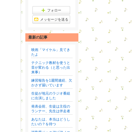
ラ
ン
ン
グ
キ
フォロー
下
ン
降
グ
メッセージを送る
下
降
最新の記事
映画「マイケル」見てき
たよ
テクニック教材を使うと
音が変わる（と思った出
来事）
練習報告を1週間連続、欠
かさず届いています
生徒が地元のラジオ番組
に出演しました
発表会前、生徒は主役の
ランナー、先生は伴走者
あなたは、本当はどうし
たいの？を待つ