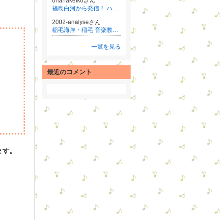
ohanakeikoさん
福島白河から発信！ ハナリンのみちのくLOHASライフ
2002-analyseさん
稲毛海岸・稲毛 音楽教室♪アナリーゼ（千葉市美浜区 音楽・ピアノ教室）
一覧を見る
最近のコメント
ます。