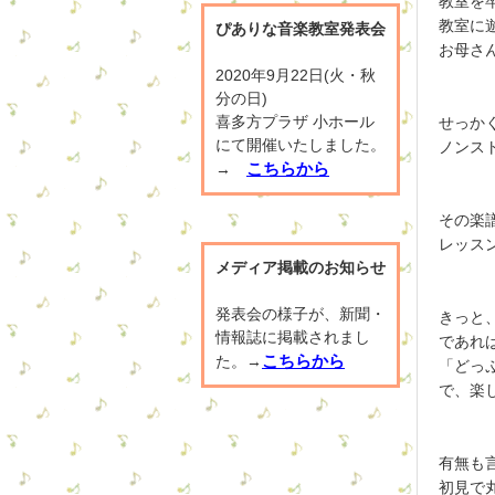
教室を
教室に
ぴありな音楽教室発表会
お母さ
2020年9月22日(火・秋
分の日)
喜多方プラザ 小ホール
せっか
にて開催いたしました。
ノンス
こちらから
→
その楽
レッス
メディア掲載のお知らせ
発表会の様子が、新聞・
きっと
情報誌に掲載されまし
であれ
こちらから
た。→
「どっ
で、楽
有無も
初見で