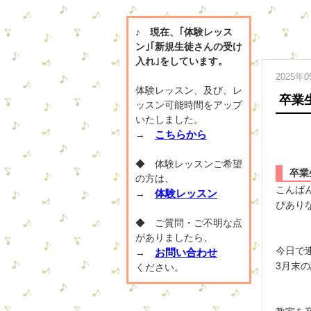
♪ 現在、｢体験レッス
ン｣｢新規生徒さんの受け
入れ｣をしています。
2025年
体験レッスン、及び、レ
卒業
ッスン可能時間をアップ
いたしました。
こちらから
→
◆ 体験レッスンご希望
卒業
の方は、
こんば
体験レッスン
→
ぴあり
◆ ご質問・ご不明な点
がありましたら、
今日で
お問い合わせ
→
3月末
ください。