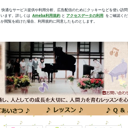
新規登録
て大好きなお土産
芸能人ブログ
人気ブログ
 ピアノ教室｢ぴありな日記｣