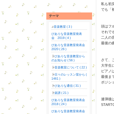
私も初
でも「
テーマ
頭はフ
音楽教室 ( 3 )
それで
ぴありな音楽教室発表
二人の
会 2019 ( 4 )
最後の
ぴありな音楽教室発表会
2020 ( 26 )
ぴありな音楽教室から
さて、
のお知らせ ( 56 )
大学生
音楽教室について ( 22 )
ピアノ
日々のレッスン室から (
最後ま
1461 )
ポジシ
ぴありな通信 ( 31 )
楽譜 ( 21 )
連弾後
ぴありな音楽教室発表会
2018 ( 24 )
STA
ぴありな音楽教室発表会