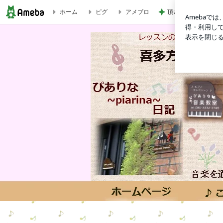
ホーム
ピグ
アメブロ
頂いた甘じょっぱく
卒業生が遊びに来てくれました | 喜多方市塩川町 会津若松市