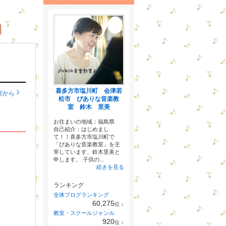
喜多方市塩川町 会津若
室から
松市 ぴありな音楽教
室 鈴木 里美
お住まいの地域：
福島県
自己紹介：はじめまし
て！！喜多方市塩川町で
「ぴありな音楽教室」を主
宰しています、鈴木里美と
申します。 子供の...
続きを見る
ランキング
全体ブログランキング
60,275
位
↓
ラ
教室・スクールジャンル
ン
920
位
↓
キ