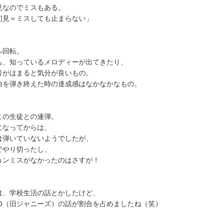
見なのでミスもある。
初見＝ミスしても止まらない」
ル回転。
も、知っているメロディーが出てきたり、
音がはまると気分が良いもの。
曲を弾き終えた時の達成感はなかなかなもの。
この生徒との連弾。
になってからは、
は弾いていないようでしたが、
でやり切ったし、
ョンミスがなかったのはさすが！
は、学校生活の話とかしたけど、
RTO（旧ジャニーズ）の話が割合を占めましたね（笑）