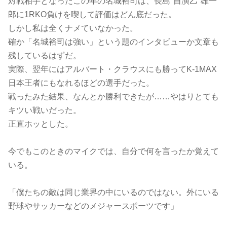
対戦相手となったこの年の名城裕司は、長島"自演乙"雄一
郎に1RKO負けを喫して評価はどん底だった。
しかし私は全くナメていなかった。
確か「名城裕司は強い」という題のインタビューか文章も
残しているはずだ。
実際、翌年にはアルバート・クラウスにも勝ってK-1MAX
日本王者にもなれるほどの選手だった。
戦ったみた結果、なんとか勝利できたが……やはりとても
キツい戦いだった。
正直ホッとした。
今でもこのときのマイクでは、自分で何を言ったか覚えて
いる。
「僕たちの敵は同じ業界の中にいるのではない。外にいる
野球やサッカーなどのメジャースポーツです」