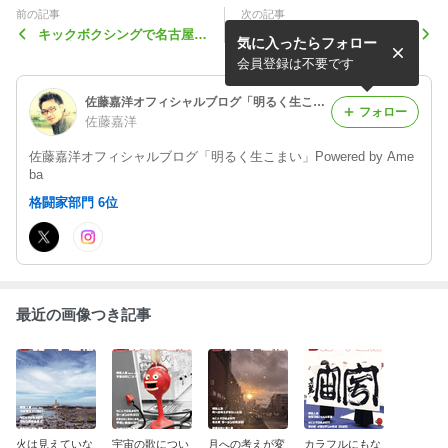
前の記事
次の記事
キックボクシングで名古屋か
新瑞橋の名古屋JKFのポトス
気に入ったらフォロー
ら日本を元気に！
です
会員登録は不要です
佐藤嘉洋オフィシャルブログ「明るく生こまい」Powered by Ameba
フォロー
佐藤嘉洋
佐藤嘉洋オフィシャルブログ「明るく生こまい」Powered by Ame
ba
格闘家部門 6位
最近の画像つき記事
火は見えていな
宇宙の歌につい
月への考えが変
カラフルにもな