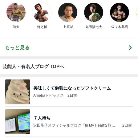
健太
啓之輔
上原誠
丸田陽七太
佐々木基樹
もっと見る
芸能人・有名人ブログ TOPへ
美味しくて勉強になったソフトクリーム
Amebaトピックス
2日前
７人待ち
沢田聖子オフィシャルブログ「In My Heartな旅日
2日前
記」by Ameba