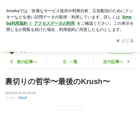
裏切りの哲学〜最後のKrush〜 | 佐藤嘉洋オフィシャルブログ
「明るく生こまい」Powered by Ameba
アプリをダウンロードして
ブログの更新通知
を受け取りまし
開く
ょう。
佐藤嘉洋オフィシャルブログ「明るく生こま
フォロー
い」
前の記事へ
一覧
次の記事へ
裏切りの哲学〜最後のKrush〜
2019-03-26 02:29:45
テーマ：
ブログ