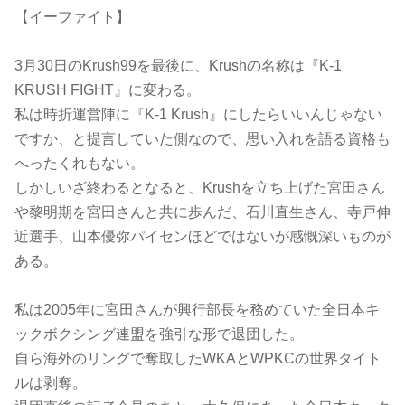
【イーファイト】
3月30日のKrush99を最後に、Krushの名称は『K-1
KRUSH FIGHT』に変わる。
私は時折運営陣に『K-1 Krush』にしたらいいんじゃない
ですか、と提言していた側なので、思い入れを語る資格も
へったくれもない。
しかしいざ終わるとなると、Krushを立ち上げた宮田さん
や黎明期を宮田さんと共に歩んだ、石川直生さん、寺戸伸
近選手、山本優弥パイセンほどではないが感慨深いものが
ある。
私は2005年に宮田さんが興行部長を務めていた全日本キ
ックボクシング連盟を強引な形で退団した。
自ら海外のリングで奪取したWKAとWPKCの世界タイト
ルは剥奪。