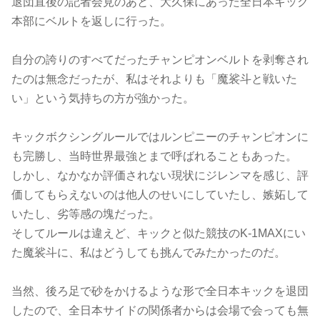
退団直後の記者会見のあと、大久保にあった全日本キック
本部にベルトを返しに行った。
自分の誇りのすべてだったチャンピオンベルトを剥奪され
たのは無念だったが、私はそれよりも「魔裟斗と戦いた
い」という気持ちの方が強かった。
キックボクシングルールではルンピニーのチャンピオンに
も完勝し、当時世界最強とまで呼ばれることもあった。
しかし、なかなか評価されない現状にジレンマを感じ、評
価してもらえないのは他人のせいにしていたし、嫉妬して
いたし、劣等感の塊だった。
そしてルールは違えど、キックと似た競技のK-1MAXにい
た魔裟斗に、私はどうしても挑んでみたかったのだ。
当然、後ろ足で砂をかけるような形で全日本キックを退団
したので、全日本サイドの関係者からは会場で会っても無