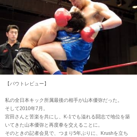
【バウトレビュー】
私の全日本キック所属最後の相手が山本優弥だった。
そして2010年7月。
宮田さんと苦楽を共にし、
K-1でも溢れる闘志で地位を築
いてきた
山本優弥と再度拳を交えることに。
そのときの記者会見で、つまり5年ぶりに、Krushを立ち