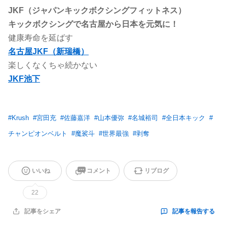
JKF（ジャパンキックボクシングフィットネス）
キックボクシングで名古屋から日本を元気に！
健康寿命を延ばす
名古屋JKF（新瑞橋）
楽しくなくちゃ続かない
JKF池下
#
Krush
#
宮田充
#
佐藤嘉洋
#
山本優弥
#
名城裕司
#
全日本キック
#
チャンピオンベルト
#
魔裟斗
#
世界最強
#
剥奪
いいね
コメント
リブログ
22
記事を報告する
記事をシェア