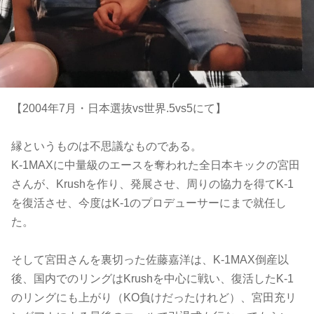
【2004年7月・日本選抜vs世界.5vs5にて】
縁というものは不思議なものである。
K-1MAXに中量級のエースを奪われた全日本キックの宮田
さんが、Krushを作り、発展させ、周りの協力を得てK-1
を復活させ、今度はK-1のプロデューサーにまで就任し
た。
そして宮田さんを裏切った佐藤嘉洋は、K-1MAX倒産以
後、国内でのリングはKrushを中心に戦い、復活したK-1
のリングにも上がり（KO負けだったけれど）、宮田充リ