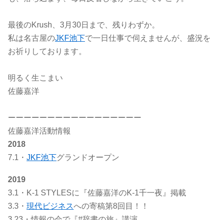
最後のKrush、3月30日まで、残りわずか。
私は名古屋の
JKF池下
で一日仕事で伺えませんが、盛況を
お祈りしております。
明るく生こまい
佐藤嘉洋
ーーーーーーーーーーーーーーーーー
佐藤嘉洋活動情報
2018
7.1・
JKF池下
グランドオープン
2019
3.1・K-1 STYLESに『佐藤嘉洋のK-1千一夜』掲載
3.3・
現代ビジネス
への寄稿第8回目！！
3.23・情報の会で『#辞書の旅』講演