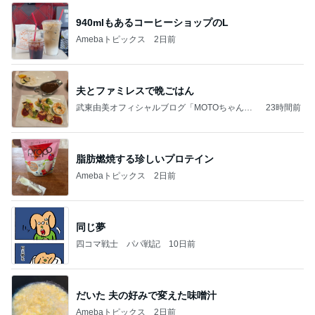
940mlもあるコーヒーショップのL
Amebaトピックス
2日前
夫とファミレスで晩ごはん
武東由美オフィシャルブログ「MOTOちゃんと
23時間前
のはっぴぃな毎日」Powered by Ameba
脂肪燃焼する珍しいプロテイン
Amebaトピックス
2日前
同じ夢
四コマ戦士 パパ戦記
10日前
だいた 夫の好みで変えた味噌汁
Amebaトピックス
2日前