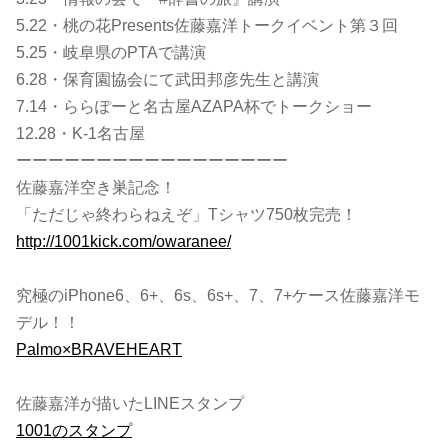
5.22・桃の花Presents佐藤嘉洋トークイベント第３回
5.25・岐阜県のPTAで講演
6.28・保育園協会にて武田邦彦先生と講演
7.14・ららぽーと名古屋AZAPA杯でトークショー
12.28・K-1名古屋
ーーーーーーーーーーーーーーーーー
佐藤嘉洋空き巣記念！
「ただじゃ終わらねえぞ」Tシャツ750枚完売！
http://1001kick.com/owaranee/
究極のiPhone6、6+、6s、6s+、7、7+ケース佐藤嘉洋モ
デル！！
Palmo×BRAVEHEART
佐藤嘉洋が描いたLINEスタンプ
1001のスタンプ