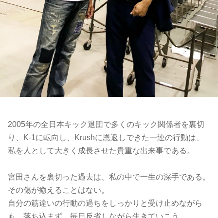
2005年の全日本キック退団で多くのキック関係者を裏切
り、K-1に転向し、Krushに恩返しできた一連の行動は、
私を人として大きく成長させた貴重な出来事である。
宮田さんを裏切った過去は、私の中で一生の深手である。
その傷が癒えることはない。
自分の筋違いの行動の過ちをしっかりと受け止めながら
も、落ち込まず、毎日反省しながら生きていこう。