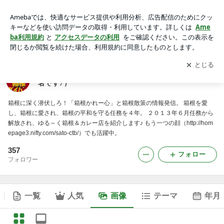
箱根ダイバー函嶺深訪録（函嶺とはかつての箱根の別名です
♪）の画像
アプリをダウンロードして
ブログの更新通知
を受け取りまし
開く
ょう。
箱根ダイバー函嶺深訪録（函嶺とはかつての箱根の別
名です♪）
箱根に深く潜伏しろ！「箱根かれー心」と箱根散策の情報発信。 箱根を愛
し、箱根に愛され、箱根の平和を守る任務を４年。 ２０１３年６月任務から
解放され、ゆる～く箱根＆カレー店を紹介します♪ もう一つの顔（http://hom
epage3.nifty.com/sato-ctb/）でも活躍中。
357
フォロー
フォロワー
一覧
人気
画像
テーマ
年月