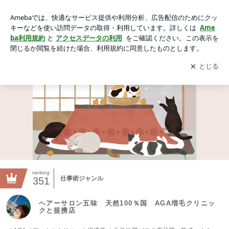
ヘアーサロン五味 天然100％国 AGA増毛クリニックと提携
店
アプリをダウンロードして
ブログの更新通知
を受け取りまし
開く
ょう。
ranking
仕事術ジャンル
351
ヘアーサロン五味 天然100％国 AGA増毛クリニッ
クと提携店