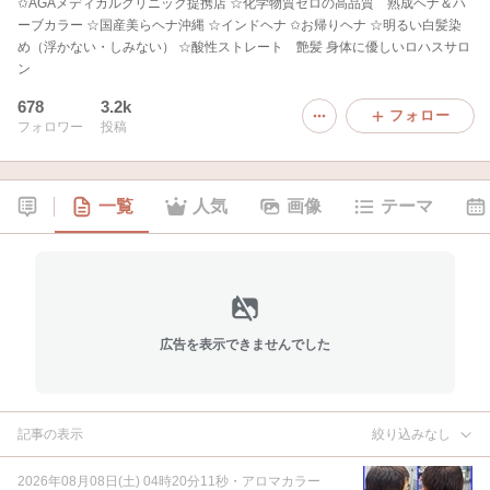
✩AGAメディカルクリニック提携店 ☆化学物質ゼロの高品質 熟成ヘナ＆ハ
ーブカラー ☆国産美らヘナ沖縄 ☆インドヘナ ✩お帰りヘナ ☆明るい白髪染
め（浮かない・しみない） ☆酸性ストレート 艶髪 身体に優しいロハスサロ
ン
678
3.2k
フォロー
フォロワー
投稿
一覧
人気
画像
テーマ
広告を表示できませんでした
記事の表示
絞り込みなし
2026年08月08日(土) 04時20分11秒
・
アロマカラー