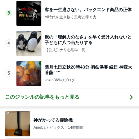
客を一生逃さない。バックエンド商品の正体
3
AI時代を生き抜く思考と稼ぐ力
親の「理解力のなさ」を早く受け入れないと
子どもに八つ当たりする
4
【公式】ナリ心理学・海
葉月七日立秋20時43分 初盆供養 縁日 神変大
菩薩”””
5
kozin369のブログ
このジャンルの記事をもっと見る
神がかってる掃除機
Amebaトピックス
14時間前