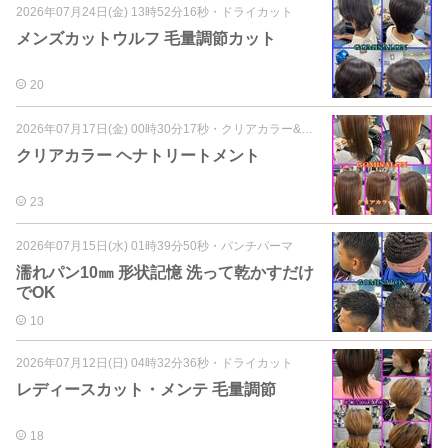
2026年07月24日(金) 13時52分16秒
・
ドライカット
メンズカットウルフ 毛量調節カット
20
2026年07月17日(金) 00時30分17秒
・
クリアカラー&ヘナ
クリアカラー ヘナトリートメント
23
2026年07月15日(水) 01時39分50秒
・
パンチパーマ
濡れパン10㎜ 形状記憶 洗って乾かすだけ
でOK
10
2026年07月12日(日) 04時32分36秒
・
ドライカット
レディースカット・メンテ 毛量調節
18