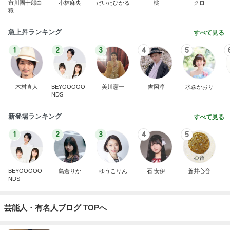
市川團十郎白
小林麻央
だいたひかる
桃
クロ
猿
急上昇ランキング
すべて見る
1
2
3
4
5
木村直人
BEYOOOOO
美川憲一
吉岡淳
水森かおり
NDS
新登場ランキング
すべて見る
1
2
3
4
5
BEYOOOOO
島倉りか
ゆうこりん
石 安伊
蒼井心音
NDS
芸能人・有名人ブログ TOPへ