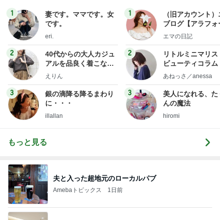
1
1
妻です。ママです。女
（旧アカウント）
です。
ブログ【アラフォ
社売却セカンドラ
eri.
エマの日記
フ】
2
2
40代からの大人カジュ
リトルミニマリス
アルを品良く着こなす
ビューティコラム 
ファッションブログ
little minimalist'
えりん
あねっさ／anessa
uty colum
3
3
銀の滴降る降るまわり
美人になれる、た
に・・・
んの魔法
illallan
hiromi
もっと見る
夫と入った超地元のローカルパブ
Amebaトピックス
1日前