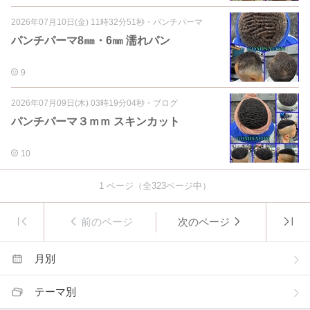
2026年07月10日(金) 11時32分51秒
・
パンチパーマ
パンチパーマ8㎜・6㎜ 濡れパン
9
2026年07月09日(木) 03時19分04秒
・
ブログ
パンチパーマ３ｍｍ スキンカット
10
1
ページ（全
323
ページ中）
前のページ
次のページ
月別
テーマ別