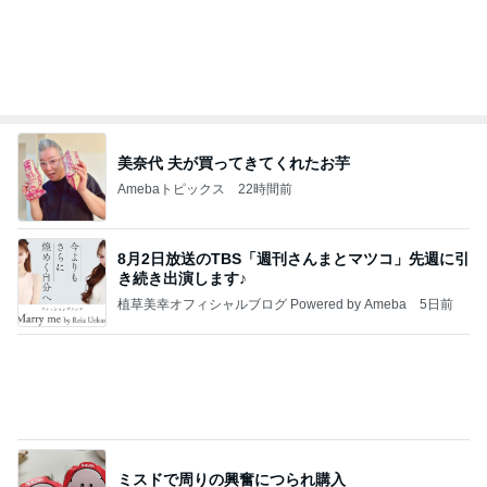
Amebaトピックス
19時間前
開卡
くいしんぼうCAMのもっとおいしい台湾!!!!
2日前
売れれば売れるだけ赤字という矛盾
Amebaトピックス
1日前
TOPTOY☆Cocoa Workshop
ディズニーファン Dのブログ
8日前
嬉しくなったアトラクションの再開
Amebaトピックス
1日前