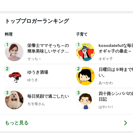
トップブロガーランキング
料理
子育て
1
1
栄養士ママそっち～の
kosodatefulな毎
簡単美味しいサイクル
オギャ子の暴走～
献立
そっち～
オギャ子
2
2
日曜日は９時まで
ゆうき酒場
い。
ゆうき
あべかわ
3
3
四十路シンパパの
毎日笑顔で過ごしたい
日記
モモ母さん
はやパパ
もっと見る