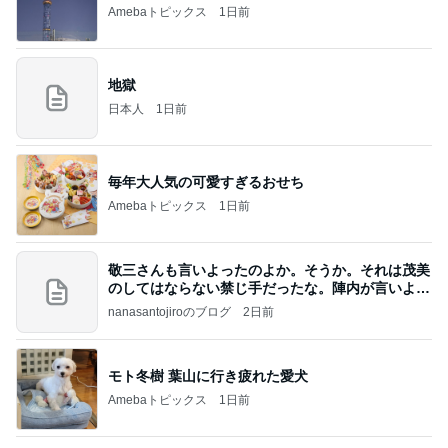
【ANAプレミアムクラス初体験】雷で50分遅延…
沖縄往復で分かった「余裕を買う」価値
華麗なるスタバマダム
2日前
予算オーバーで大赤字の旅行費用
Amebaトピックス
2日前