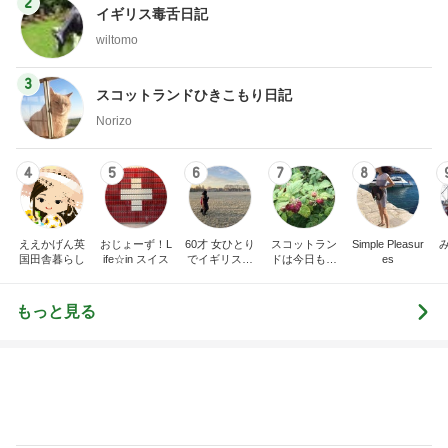
2
イギリス毒舌日記
wiltomo
3
スコットランドひきこもり日記
Norizo
4
5
6
7
8
ええかげん英
おじょーず！L
60才 女ひとり
スコットラン
Simple Pleasur
国田舎暮らし
ife☆in スイス
でイギリスに
ドは今日も曇
es
移住
り空
もっと見る