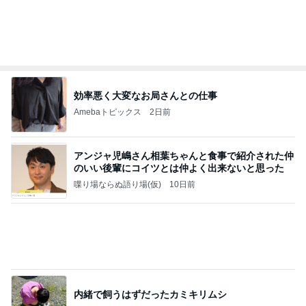
高橋直純のトラブルメーカー第1167回更新しまし
た！
高橋直純オフィシャルブログ「なおずみぶろぐ」
11日前
Powered by Ameba
見下してくるお客様に凹む販売業
Amebaトピックス
1日前
話題のスイカ丸ごとアイス♡
さとみるくのロサンゼルス⇔ハワイ夢日記
7日前
子供たちがいるから強く生きるシンママ
Amebaトピックス
1日前