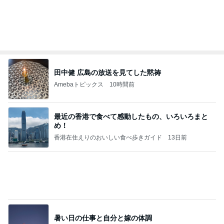
Amebaトピックス
1日前
地獄
日本人
1日前
毎年大人気の可愛すぎるおせち
Amebaトピックス
1日前
敬三さんも言いよったのよか。そうか。それは茂美
のしてはならない禁じ手だったな。陣内が言いよる
のよ
nanasantojiroのブログ
2日前
モト冬樹 葉山に行き疲れた愛犬
Amebaトピックス
1日前