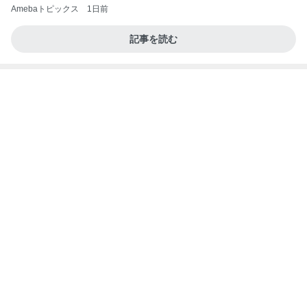
田中健 広島の放送を見てした黙祷
Amebaトピックス
10時間前
最近の香港で食べて感動したもの、いろいろまと
め！
香港在住えりのおいしい食べ歩きガイド
13日前
暑い日の仕事と自分と嫁の体調