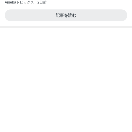
効率悪く大変なお局さんとの仕事
Amebaトピックス
2日前
アンジャ児嶋さん相葉ちゃんと食事で紹介された仲
のいい後輩にコイツとは仲よく出来ないと思った
喋り場ならぬ語り場(仮)
10日前
内緒で飼うはずだったカミキリムシ
Amebaトピックス
1日前