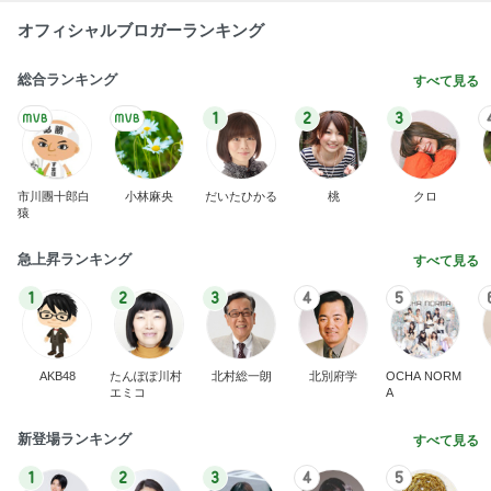
オフィシャルブロガーランキング
総合ランキング
すべて見る
1
2
3
市川團十郎白
小林麻央
だいたひかる
桃
クロ
猿
急上昇ランキング
すべて見る
1
2
3
4
5
AKB48
たんぽぽ川村
北村総一朗
北別府学
OCHA NORM
エミコ
A
新登場ランキング
すべて見る
1
2
3
4
5