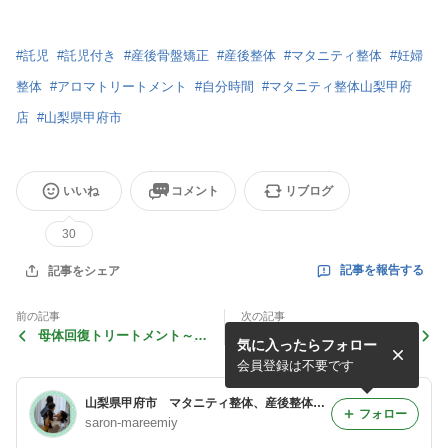
#
託児
#
託児付き
#
産後骨盤矯正
#
産後整体
#
マタニティ整体
#
妊婦
整体
#
アロマトリートメント
#
自分時間
#
マタニティ整体山梨甲府
店
#
山梨県甲府市
いいね
コメント
リブログ
30
記事を報告する
記事をシェア
前の記事
次の記事
母体回復トリートメント～山
手術無事に終わりました マ
気に入ったらフォロー
梨甲府サロンMareEmiy～新
タニティ整体山梨～サロンM
メニュー
areEmiy～
会員登録は不要です
山梨県甲府市 マタニティ整体、産後整体 、骨盤矯正、アロマリンパケア、ブライダルケア～サロンMareEmiy～生きる力～
フォロー
saron-mareemiy