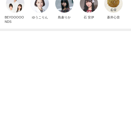
BEYOOOOO
ゆうこりん
島倉りか
石 安伊
蒼井心音
NDS
美奈代 夫が買ってきてくれたお芋
Amebaトピックス
22時間前
8月2日放送のTBS「週刊さんまとマツコ」先週に引
き続き出演します♪
植草美幸オフィシャルブログ Powered by Ameba
5日前
ミスドで周りの興奮につられ購入