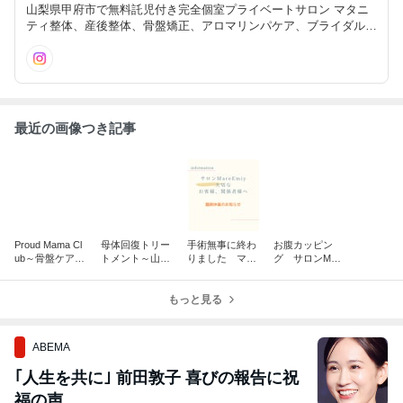
山梨県甲府市で無料託児付き完全個室プライベートサロン マタニ
ティ整体、産後整体、骨盤矯正、アロマリンパケア、ブライダルケ
ア 妊婦さん子育て中のママさんお仕事頑張る女性花嫁さん全ての
女性に末永く寄り添えるサロンを目指します。
最近の画像つき記事
Proud Mama Cl
母体回復トリー
手術無事に終わ
お腹カッピン
ub～骨盤ケア×
トメント～山梨
りました マタ
グ サロンMare
レゲエダンス～
甲府サロンMare
ニティ整体山梨
Emiy 新メニュ
山梨甲府
Emiy～新メニュ
～サロンMareE
ー
ー
もっと見る
miy～
ABEMA
｢人生を共に｣ 前田敦子 喜びの報告に祝
福の声