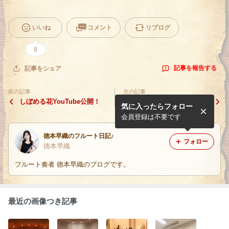
いいね
コメント
リブログ
8
記事を報告する
記事をシェア
前の記事
次の記事
しぼめる花YouTube公開！
白鳥
気に入ったらフォロー
会員登録は不要です
徳本早織のフルート日記♪
フォロー
徳本早織
フルート奏者 徳本早織のブログです。
最近の画像つき記事