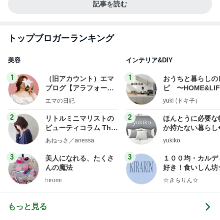
記事を読む
トップブロガーランキング
美容
インテリア&DIY
1
1
（旧アカウント）エマ
おうちと暮らしの
ブログ【アラフォー会
ピ 〜HOME&LI
社売却セカンドライ
エマの日記
yuki (ドキ子）
フ】
2
2
リトルミニマリストの
ほんとうに必要な
ビューティコラム The
か持たない暮らし
little minimalist's bea
ep Life Simple
あねっさ／anessa
yukiko
uty colum
ンテリアのきろく
3
3
美人になれる、たくさ
１００均・カルデ
んの魔法
好き！食いしん坊
らりん☆のブログ
hiromi
☆きらりん☆
もっと見る