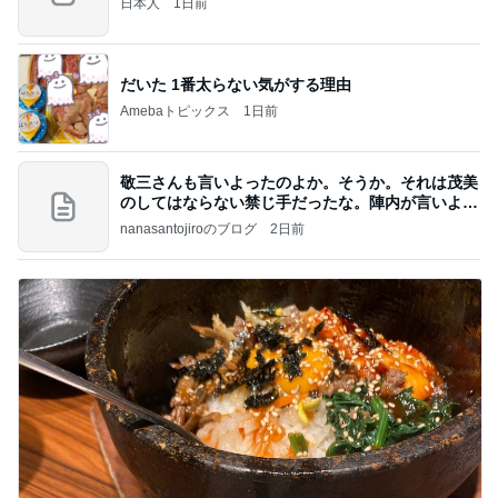
日本人
1日前
だいた 1番太らない気がする理由
Amebaトピックス
1日前
敬三さんも言いよったのよか。そうか。それは茂美
のしてはならない禁じ手だったな。陣内が言いよる
のよ
nanasantojiroのブログ
2日前