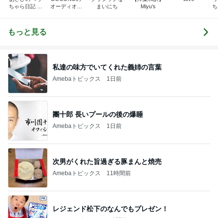
ちゃら日記 氷
オーディオ礼
まいにち
Miyu’s
ちー
川きよし＋KII
賛
Ｕ
NA．そしてと
きどき○○ちゃ
もっと見る
ん達(*^▽^)/★
*☆♪
私達の味方でいてくれた義姉の言葉
Amebaトピックス
1日前
團十郎 長いプールの後の爆睡
Amebaトピックス
1日前
次男がくれた旨過ぎる豚まんと焼売
Amebaトピックス
11時間前
レジェンド松下のなんでもプレゼン！