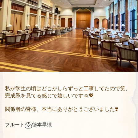
私が学生の頃はどこかしらずっと工事してたので笑、
完成系を見てる感じで嬉しいです
☺️💖
関係者の皆様、本当にありがとうございました
❣️
フルート
徳本早織