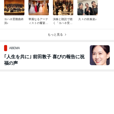
ヨハネ受難曲終
華麗なるアーテ
演奏と朗読で聴
久々の吹奏楽♪
演♪
ィストの饗宴Ⅵ
く「ヨハネ受難
終演♪
曲」終演♪
もっと見る
ABEMA
｢人生を共に｣ 前田敦子 喜びの報告に祝
福の声