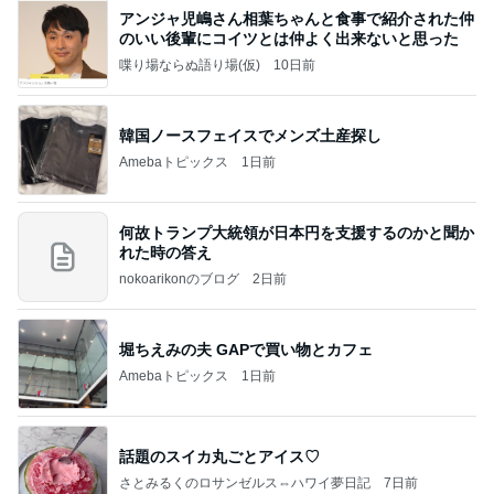
アンジャ児嶋さん相葉ちゃんと食事で紹介された仲
のいい後輩にコイツとは仲よく出来ないと思った
喋り場ならぬ語り場(仮)
10日前
韓国ノースフェイスでメンズ土産探し
Amebaトピックス
1日前
何故トランプ大統領が日本円を支援するのかと聞か
れた時の答え
nokoarikonのブログ
2日前
堀ちえみの夫 GAPで買い物とカフェ
Amebaトピックス
1日前
話題のスイカ丸ごとアイス♡
さとみるくのロサンゼルス⇔ハワイ夢日記
7日前