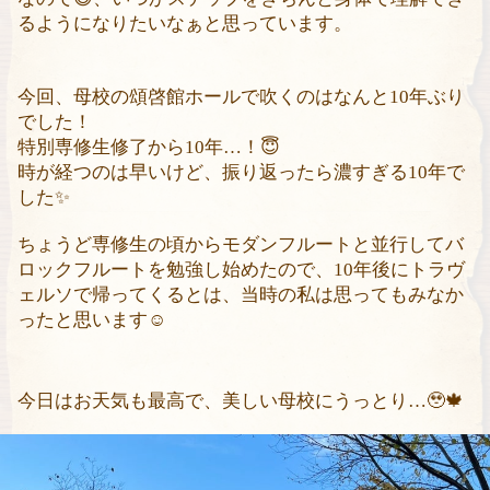
るようになりたいなぁと思っています。
今回、母校の頌啓館ホールで吹くのはなんと
10
年ぶり
でした！
特別専修生修了から
10
年
…
！
😇
時が経つのは早いけど、振り返ったら濃すぎる
10
年で
した
✨
ちょうど専修生の頃からモダンフルートと並行してバ
ロックフルートを勉強し始めたので、
10
年後にトラヴ
ェルソで帰ってくるとは、当時の私は思ってもみなか
ったと思います
☺️
今日はお天気も最高で、美しい母校にうっとり
…
🥹🍁