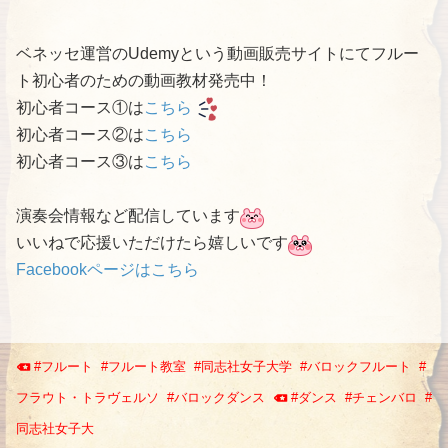
ベネッセ運営のUdemyという動画販売サイトにてフルー
ト初心者のための動画教材発売中！
初心者コース①は
こちら
初心者コース②は
こちら
初心者コース③は
こちら
演奏会情報など配信しています
いいねで応援いただけたら嬉しいです
Facebookページはこちら
#
フルート
#
フルート教室
#
同志社女子大学
#
バロックフルート
#
フラウト・トラヴェルソ
#
バロックダンス
#
ダンス
#
チェンバロ
#
同志社女子大