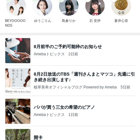
BEYOOOOO
ゆうこりん
島倉りか
石 安伊
蒼井心音
NDS
8月前半のご予約可能枠のお知らせ
Amebaトピックス
2日前
8月2日放送のTBS「週刊さんまとマツコ」先週に引
き続き出演します♪
植草美幸オフィシャルブログ Powered by Ameba
5日前
パパが買う三女の希望のピアノ
Amebaトピックス
1日前
開卡