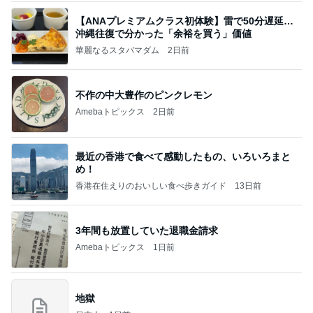
【ANAプレミアムクラス初体験】雷で50分遅延…
沖縄往復で分かった「余裕を買う」価値
華麗なるスタバマダム
2日前
不作の中大豊作のピンクレモン
Amebaトピックス
2日前
最近の香港で食べて感動したもの、いろいろまと
め！
香港在住えりのおいしい食べ歩きガイド
13日前
3年間も放置していた退職金請求
Amebaトピックス
1日前
地獄