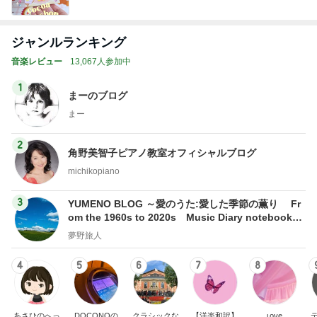
ジャンルランキング
音楽レビュー
13,067人参加中
1
まーのブログ
まー
2
角野美智子ピアノ教室オフィシャルブログ
michikopiano
3
YUMENO BLOG ～愛のうた:愛した季節の薫り Fr
om the 1960s to 2020s Music Diary notebook～
夢野旅人
夢野旅人
4
5
6
7
8
あさひのへっ
DOCONOの
クラシックな
【洋楽和訳】
ʟoᴠe