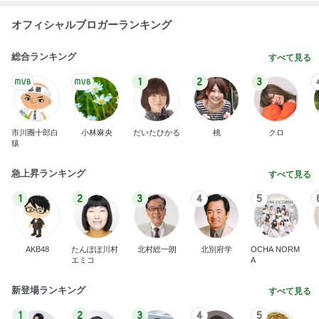
オフィシャルブロガーランキング
総合ランキング
すべて見る
1
2
3
市川團十郎白
小林麻央
だいたひかる
桃
クロ
猿
急上昇ランキング
すべて見る
1
2
3
4
5
AKB48
たんぽぽ川村
北村総一朗
北別府学
OCHA NORM
エミコ
A
新登場ランキング
すべて見る
1
2
3
4
5