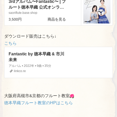
3rdアルバム〜Fantastic〜 | フ
ルート徳本早織 公式オンライ
ンショップ powered by
saoriflute.base.shop
BASE
3,500円
商品を見る
ダウンロード販売はこちら↓
こちら
Fantastic by 徳本早織 & 市川
未来
アルバム • 2022年 • 9曲 • 35分
linkco.re
大阪府高槻市&京都のフルート教室
徳本早織フルート教室のHPはこちら