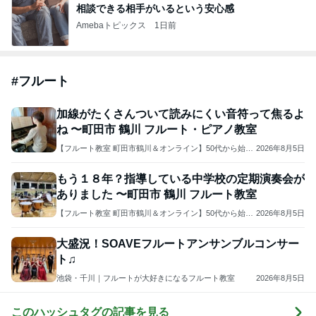
相談できる相手がいるという安心感
Amebaトピックス
1日前
#
フルート
加線がたくさんついて読みにくい音符って焦るよ
ね 〜町田市 鶴川 フルート・ピアノ教室
【フルート教室 町田市鶴川＆オンライン】50代から始め
2026年8月5日
るフルートでアンチエイジング♪音楽を楽しんで健康に！
もう１８年？指導している中学校の定期演奏会が
ありました 〜町田市 鶴川 フルート教室
【フルート教室 町田市鶴川＆オンライン】50代から始め
2026年8月5日
るフルートでアンチエイジング♪音楽を楽しんで健康に！
大盛況！SOAVEフルートアンサンブルコンサー
ト♫
池袋・千川｜フルートが大好きになるフルート教室
2026年8月5日
このハッシュタグの記事を見る