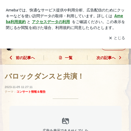
バロックダンスと共演！ | 徳本早織のフルート日記♪
アプリをダウンロードして
ブログの更新通知
を受け取りまし
開く
ょう。
徳本早織のフルート日記♪
フォロー
前の記事へ
一覧
次の記事へ
バロックダンスと共演！
2023-11-05 11:27:11
テーマ：
コンサート情報＆報告
広告を表示できませんでした