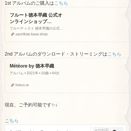
1st アルバムのご購入は
こちら
フルート徳本早織 公式オ
ンラインショップ
powered by BASE
フルーティスト 徳本早織の公式オンラインショップです。ホームページはこちら↓http://tokumoto-saori.com
saoriflute.base.shop
2nd アルバムのダウンロード・ストリーミングは
こちら
Météore by 徳本早織
アルバム • 2021年 • 10曲 • 44分
linkco.re
現在、ご予約可能です✨↓
こちら