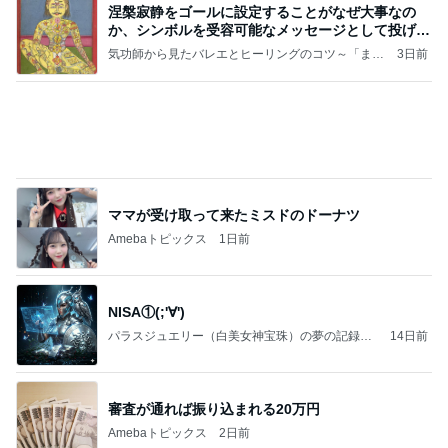
涅槃寂静をゴールに設定することがなぜ大事なの
か、シンボルを受容可能なメッセージとして投げる
ことが
気功師から見たバレエとヒーリングのコツ～「まと
3日前
いのば」ブログ
ママが受け取って来たミスドのドーナツ
Amebaトピックス
1日前
NISA①(;'∀')
パラスジュエリー（白美女神宝珠）の夢の記録
14日前
（続編）
審査が通れば振り込まれる20万円
Amebaトピックス
2日前
ラーメン二郎 新潟店【新潟市中央区】ラーメン小
つけメン変更 ツルパツ麺が旨い新潟二郎のつけ麺
主に新潟グルメとラーメン食べ歩きのよしなしご
14日前