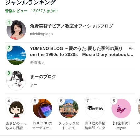
ジャンルランキング
音楽レビュー
13,067人参加中
1
角野美智子ピアノ教室オフィシャルブログ
michikopiano
2
YUMENO BLOG ～愛のうた:愛した季節の薫り Fr
om the 1960s to 2020s Music Diary notebook～
夢野旅人
夢野旅人
3
まーのブログ
まー
4
5
6
7
8
あさひのへっ
DOCONOの
クラシックな
月刊歌の手帖
【洋楽和訳】
ちゃら日記 氷
オーディオ礼
まいにち
編集部ブログ
Miyu’s
川きよし＋KII
賛
NA．そしてと