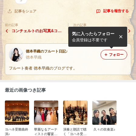
記事を報告する
記事をシェア
前の記事
次の記事
コンチェルトのお写真&コン
アナログテープレコーダーで
気に入ったらフォロー
サートのお知らせ
の収録
会員登録は不要です
徳本早織のフルート日記♪
フォロー
徳本早織
フルート奏者 徳本早織のブログです。
最近の画像つき記事
ヨハネ受難曲終
華麗なるアーテ
演奏と朗読で聴
久々の吹奏楽♪
演♪
ィストの饗宴Ⅵ
く「ヨハネ受難