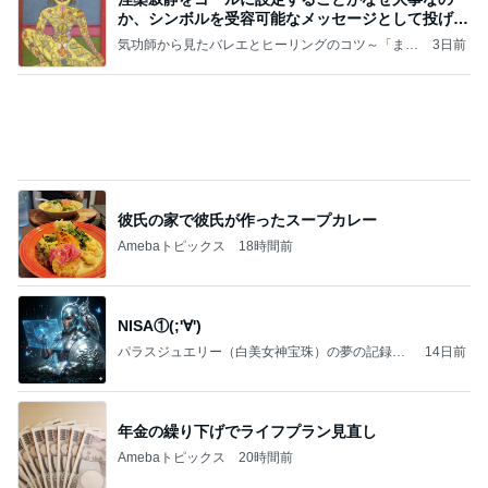
彼氏の家で彼氏が作ったスープカレー
Amebaトピックス
18時間前
NISA①(;'∀')
パラスジュエリー（白美女神宝珠）の夢の記録
14日前
（続編）
年金の繰り下げでライフプラン見直し
Amebaトピックス
20時間前
ラーメン二郎 新潟店【新潟市中央区】ラーメン小
つけメン変更 ツルパツ麺が旨い新潟二郎のつけ麺
主に新潟グルメとラーメン食べ歩きのよしなしご
14日前
と
コメダの紅茶風味の季節限定ケーキ
Amebaトピックス
1日前