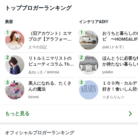
トップブロガーランキング
美容
インテリア&DIY
1
1
（旧アカウント）エマ
おうちと暮らしの
ブログ【アラフォー会
ピ 〜HOME&LI
社売却セカンドライ
エマの日記
yuki (ドキ子）
フ】
2
2
リトルミニマリストの
ほんとうに必要な
ビューティコラム The
か持たない暮らし
little minimalist's bea
ep Life Simple
あねっさ／anessa
yukiko
uty colum
ンテリアのきろく
3
3
美人になれる、たくさ
１００均・カルデ
んの魔法
好き！食いしん坊
らりん☆のブログ
hiromi
☆きらりん☆
もっと見る
オフィシャルブロガーランキング