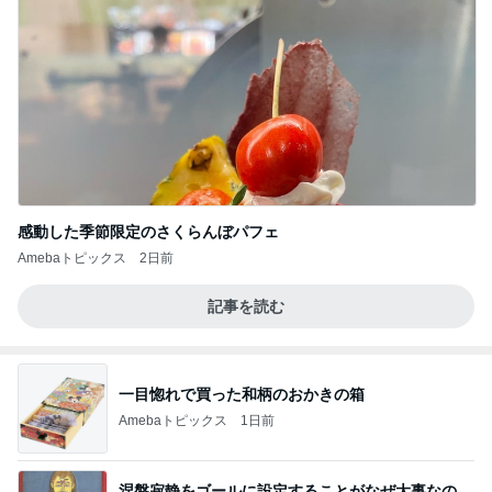
感動した季節限定のさくらんぼパフェ
Amebaトピックス
2日前
記事を読む
一目惚れで買った和柄のおかきの箱
Amebaトピックス
1日前
涅槃寂静をゴールに設定することがなぜ大事なの
か、シンボルを受容可能なメッセージとして投げる
ことが
気功師から見たバレエとヒーリングのコツ～「まと
3日前
いのば」ブログ