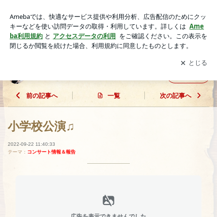
小学校公演♫ | 徳本早織のフルート日記♪
アプリをダウンロードして
ブログの更新通知
を受け取りまし
開く
ょう。
徳本早織のフルート日記♪
フォロー
前の記事へ
一覧
次の記事へ
小学校公演♫
2022-09-22 11:40:33
テーマ：
コンサート情報＆報告
広告を表示できませんでした