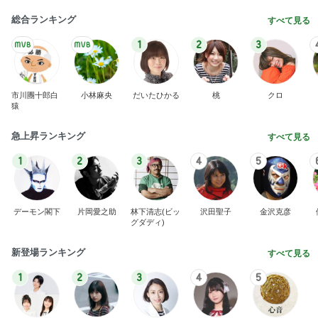
総合ランキング
すべて見る
1
2
3
市川團十郎白
小林麻央
だいたひかる
桃
クロ
猿
急上昇ランキング
すべて見る
1
2
3
4
5
デーモン閣下
片岡愛之助
林下清志(ビッ
沢田聖子
金沢克彦
グダディ)
新登場ランキング
すべて見る
1
2
3
4
5