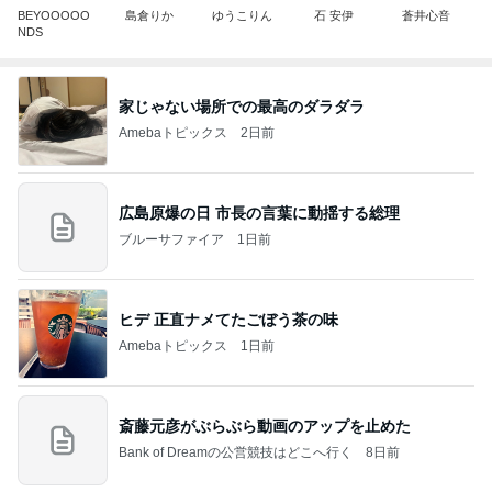
BEYOOOOO
島倉りか
ゆうこりん
石 安伊
蒼井心音
NDS
家じゃない場所での最高のダラダラ
Amebaトピックス
2日前
広島原爆の日 市長の言葉に動揺する総理
ブルーサファイア
1日前
ヒデ 正直ナメてたごぼう茶の味
Amebaトピックス
1日前
斎藤元彦がぶらぶら動画のアップを止めた
Bank of Dreamの公営競技はどこへ行く
8日前