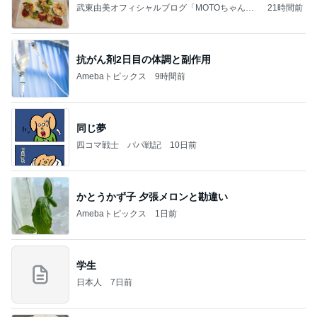
武東由美オフィシャルブログ「MOTOちゃんと
21時間前
のはっぴぃな毎日」Powered by Ameba
抗がん剤2日目の体調と副作用
Amebaトピックス
9時間前
同じ夢
四コマ戦士 パパ戦記
10日前
かとうかず子 夕張メロンと勘違い
Amebaトピックス
1日前
学生
日本人
7日前