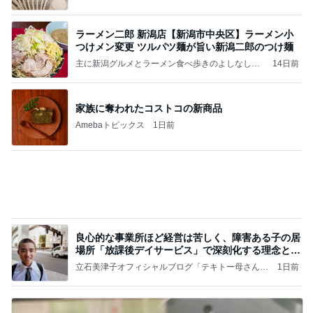
と
家族に奪われたコストコの新商品
Amebaトピックス
1日前
良心的な事業所ほど経営は苦しく、障害ある子の居
場所「放課後デイサービス」で深刻化する理念と現
実の
立石美津子オフィシャルブログ「テキトー母さんの
1日前
すすめ」Powered by Ameba