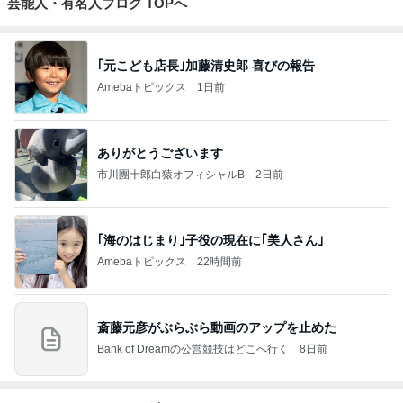
芸能人・有名人ブログ TOPへ
｢元こども店長｣加藤清史郎 喜びの報告
Amebaトピックス
1日前
ありがとうございます
市川團十郎白猿オフィシャルB
2日前
｢海のはじまり｣子役の現在に｢美人さん｣
Amebaトピックス
22時間前
斎藤元彦がぶらぶら動画のアップを止めた
Bank of Dreamの公営競技はどこへ行く
8日前