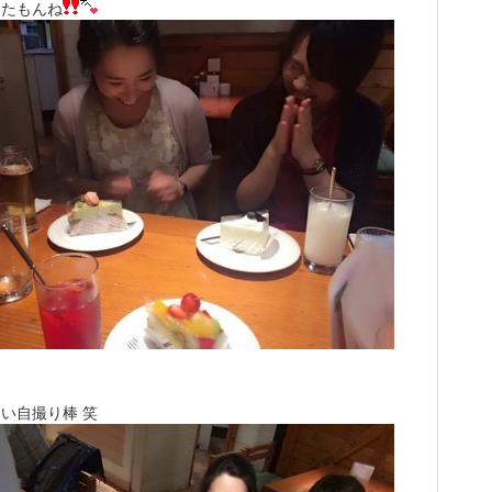
ったもんね
い自撮り棒 笑