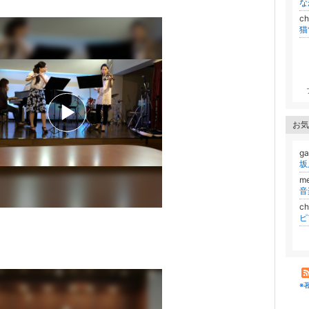
な
c
お気
g
m
音
c
ピ
※