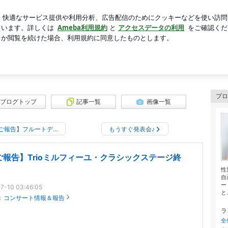
なりの考え方
芸能人ブログ
人気ブログ
新規登録
ロ
徳本早織のフルート日記♪
記♪
プロ
ブログトップ
記事一覧
画像一覧
ご報告】フルートデ…
もうすぐ発表会♪
ご報告】Trioミルフィーユ・クラシックステージ終
性
自
ー
7-10 03:46:05
と
：
コンサート情報＆報告
ラ
全