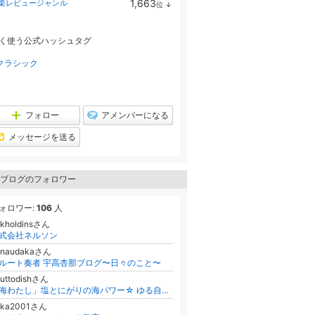
1,663
楽レビュージャンル
位
↓
ン
ラ
キ
ン
ン
キ
グ
く使う公式ハッシュタグ
ン
下
グ
降
下
クラシック
降
フォロー
アメンバーになる
メッセージを送る
ブログのフォロワー
ォロワー:
106
人
kkholdinsさん
式会社ネルソン
nnaudakaさん
ルート奏者 宇高杏那ブログ〜日々のこと〜
uttodishさん
「海わたし」塩とにがりの海パワー☆ ゆる自然派の健康ライフ♪
aka2001さん