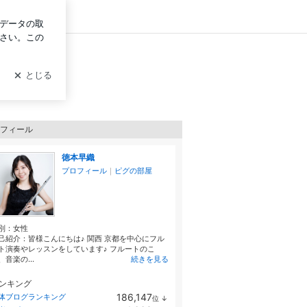
グイン
フィール
徳本早織
プロフィール
｜
ピグの部屋
別：
女性
己紹介：皆様こんにちは♪ 関西 京都を中心にフル
ト演奏やレッスンをしています♪ フルートのこ
、音楽の...
続きを見る
ンキング
186,147
体ブログランキング
位
↓
ラ