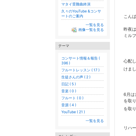
マタイ受難曲終演
久々のYouTube &コンサ
ートのご案内
こん
一覧を見る
昨夜
画像一覧を見る
ミル
テーマ
コンサート情報＆報告 (
心配
396 )
けま
フルートレッスン ( 17 )
生徒さんの声 ( 2 )
日記 ( 5 )
音楽 ( 0 )
6月は
フルート ( 0 )
を取
音源 ( 4 )
を取
YouTube ( 21 )
一覧を見る
リハ