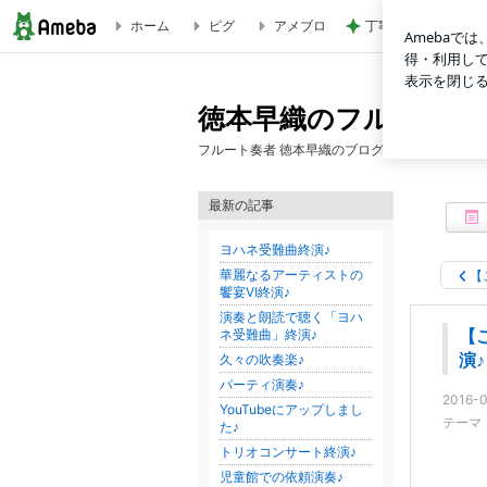
ホーム
ピグ
アメブロ
丁寧な暮らしの自分
【ご報告】Trioミルフィーユ・クラシックステージ終演♪ | 
徳本早織のフルート日
フルート奏者 徳本早織のブログです。
最新の記事
ヨハネ受難曲終演♪
華麗なるアーティストの
【
饗宴Ⅵ終演♪
演奏と朗読で聴く「ヨハ
ネ受難曲」終演♪
【
演♪
久々の吹奏楽♪
パーティ演奏♪
2016-0
YouTubeにアップしまし
テーマ
た♪
トリオコンサート終演♪
児童館での依頼演奏♪