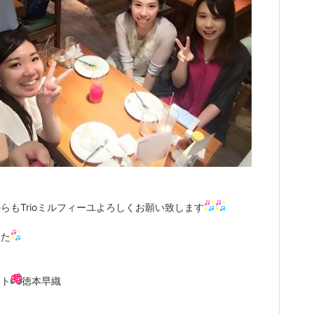
らもTrioミルフィーユよろしくお願い致します
また
ート
徳本早織