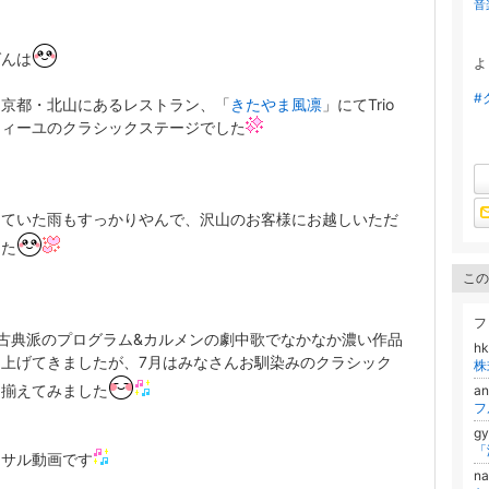
音
ばんは
よ
#
は京都・北山にあるレストラン、「
きたやま風凛
」にてTrio
フィーユのクラシックステージでした
していた雨もすっかりやんで、沢山のお客様にお越しいただ
した
この
フ
古典派のプログラム&カルメンの劇中歌でなかなか濃い作品
h
り上げてきましたが、7月はみなさんお馴染みのクラシック
株
り揃えてみました
a
フ
gy
ーサル動画です
n