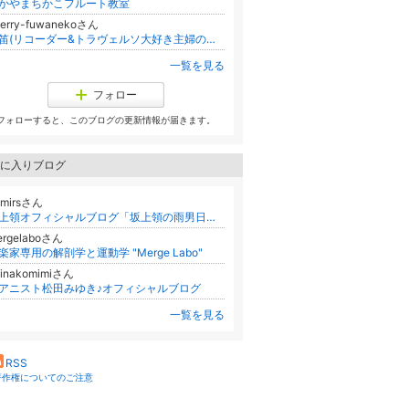
かやまちかこフルート教室
herry-fuwanekoさん
猫笛(リコーダー&トラヴェルソ大好き主婦の糖尿病&卵巣癌闘病日記)
一覧を見る
フォロー
フォローすると、このブログの更新情報が届きます。
に入りブログ
amirsさん
坂上領オフィシャルブログ「坂上領の雨男日記」Powered by Ameba
ergelaboさん
楽家専用の解剖学と運動学 "Merge Labo"
hinakomimiさん
アニスト松田みゆき♪オフィシャルブログ
一覧を見る
RSS
著作権についてのご注意