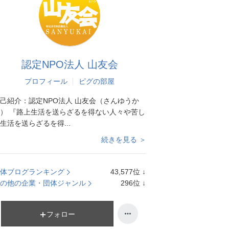
認定NPO法人 山友会
プロフィール
ピグの部屋
己紹介：
認定NPO法人 山友会（さんゆうか
） 『路上生活を送らざるを得ない人々や苦し
生活を送らざるを得...
続きを見る ＞
体ブログランキング
43,577
位
↓
ラ
の他の企業・団体ジャンル
296
位
↓
ン
ラ
キ
ン
ン
キ
フォロー
グ
ン