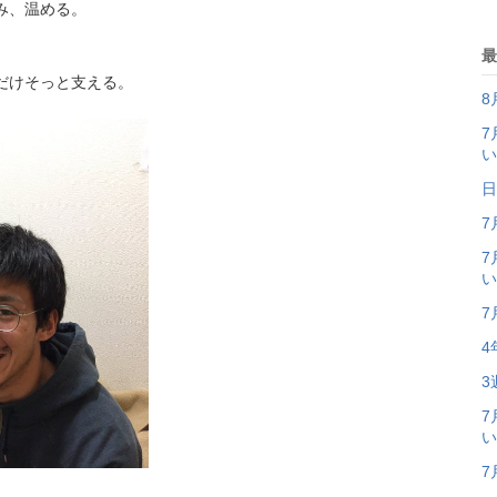
み、温める。
最
だけそっと支える。
8
7
い
日
7
7
い
7
4
3
7
い
7