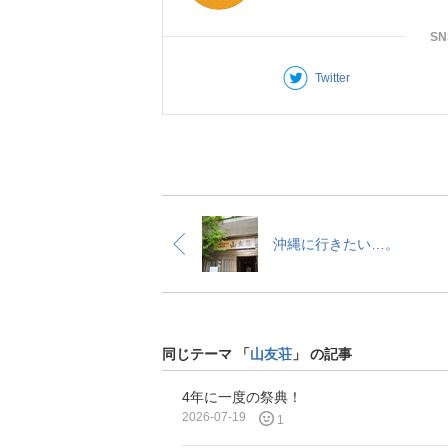
S
Twitter
沖縄に行きたい…。
同じテーマ 「
山友荘
」 の記事
4年に一度の祭典！
2026-07-19
1