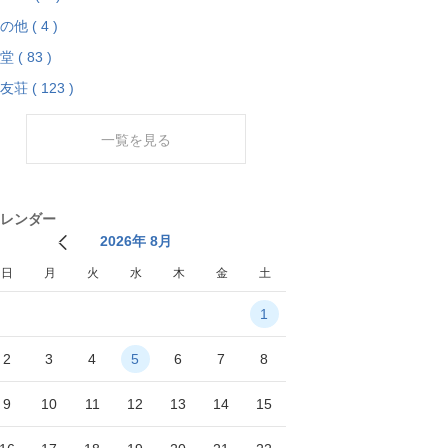
の他 ( 4 )
堂 ( 83 )
友荘 ( 123 )
一覧を見る
レンダー
2026年 8月
日
月
火
水
木
金
土
1
2
3
4
5
6
7
8
9
10
11
12
13
14
15