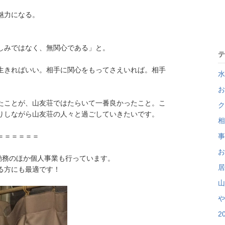
。
魅力になる。
しみではなく、無関心である」と。
テ
生きればいい。相手に関心をもってさえいれば。相手
水
お
たことが、山友荘ではたらいて一番良かったこと。こ
ク
りしながら山友荘の人々と過ごしていきたいです。
相
＝＝＝＝＝＝
事
お
勤務のほか個人事業も行っています。
居
る方にも最適です！
山
や
2