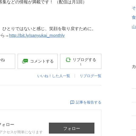
集などの情報が満載です！ （配信は月1回）
そ
食
山
、ひとりではないと感じ、笑顔を取り戻すために。
から→
http://bit.ly/sanyukai_monthly
リブログする
いね
コメントする
1
カ
いいね！した人一覧
リブログ一覧
記事を報告する
フォロー
フォロー
アクセスが簡単になります