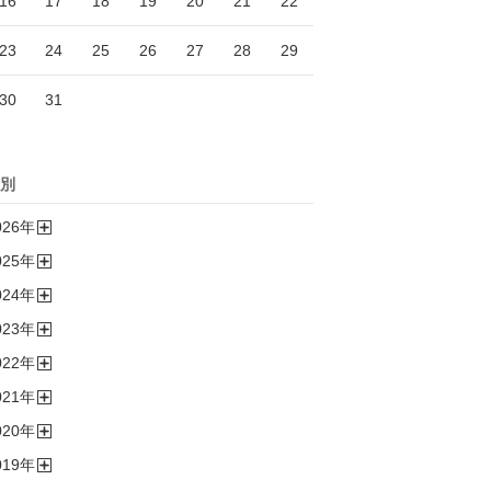
16
17
18
19
20
21
22
23
24
25
26
27
28
29
30
31
別
026
年
開
025
年
く
開
024
年
く
開
023
年
く
開
022
年
く
開
021
年
く
開
020
年
く
開
019
年
く
開