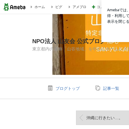
コメダのマスコット
ホーム
ピグ
アメブロ
山友荘ではたらくこと | NPO法人 山友会 公式ブログ
NPO法人 山友会 公式ブログ
東京都内の通称「山谷地域」を中心にホームレス
ブログトップ
記事一覧
沖縄に行きたい…。