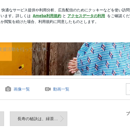
4個目の開封結果
新規登録
芸能人ブログ
人気ブログ
支援活動を行っています。
画像一覧
動画一覧
プ
長寿の秘訣は、緑茶効果…？