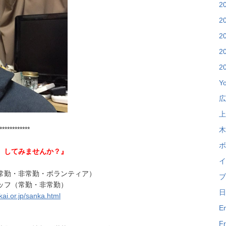
2
2
2
2
2
Y
広
上
************
木
ボ
、してみませんか？』
イ
常勤・非常勤・ボランティア）
ブ
ッフ（常勤・非常勤）
日
kai.or.jp/sanka.html
En
Fr