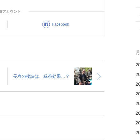
NSアカウント
Facebook
月
2
2
長寿の秘訣は、緑茶効果…？
2
2
2
2
2
2